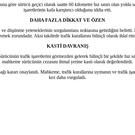
öre sürücü geçici olarak saatte 60 kilometre hız sınırı olan yolda sa
işaretlerinin kafa karıştırıcı olduğunu iddia etti.
DAHA FAZLA DİKKAT VE ÖZEN
e düşünme yeteneklerinin sorgulanması noktasına getirdiğini belirtti. M
mek zorundadır. Aksi takdirde trafik kurallarını bilinçli olarak ihlal etmi
KASTİ DAVRANIŞ
ücünün trafik işaretlerini görmezden gelerek bilinçli bir şekilde hız sını
mahkeme sürücünün cezasını ihmal yerine kasti olarak değerlendirdi.
yasağı kararı onaylandı. Mahkeme, trafik kurallarına uymanın ve trafik 
kez daha vurguladı.