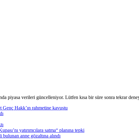
nda piyasa verileri güncelleniyor. Lütfen kısa bir süre sonra tekrar deney
t Genç Hakk’ın rahmetine kavuştu
dı
tı
pası’nı yatırımcılara satma“ planına tepki
i bulunan anne gözaltına alındı