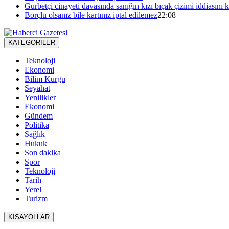
Gurbetçi cinayeti davasında sanığın kızı bıçak çizimi iddiasını 
Borçlu olsanız bile kartınız iptal edilemez
22:08
KATEGORİLER
Teknoloji
Ekonomi
Bilim Kurgu
Seyahat
Yenilikler
Ekonomi
Gündem
Politika
Sağlık
Hukuk
Son dakika
Spor
Teknoloji
Tarih
Yerel
Turizm
KISAYOLLAR