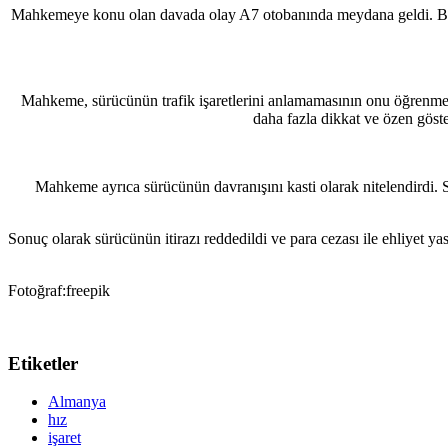
Mahkemeye konu olan davada olay A7 otobanında meydana geldi. Buna g
Mahkeme, sürücünün trafik işaretlerini anlamamasının onu öğrenme v
daha fazla dikkat ve özen göster
Mahkeme ayrıca sürücünün davranışını kasti olarak nitelendirdi. Sür
Sonuç olarak sürücünün itirazı reddedildi ve para cezası ile ehliyet 
Fotoğraf:freepik
Etiketler
Almanya
hız
işaret