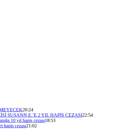
EMEYECEK
20:24
 SUSANN E.’E 2 YIL HAPİS CEZASI
22:54
nığa 10 yıl hapis cezası
18:53
t hapis cezası
21:02