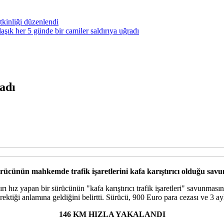
kinliği düzenlendi
ık her 5 günde bir camiler saldırıya uğradı
adı
rücünün mahkemde trafik işaretlerini kafa karıştırıcı olduğu sav
hız yapan bir sürücünün "kafa karıştırıcı trafik işaretleri" savunması
ektiği anlamına geldiğini belirtti. Sürücü, 900 Euro para cezası ve 3 aylı
146 KM HIZLA YAKALANDI