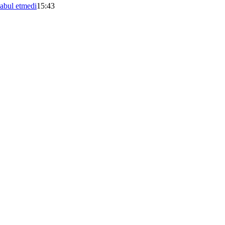
kabul etmedi
15:43