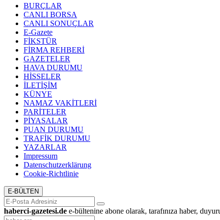
BURÇLAR
CANLI BORSA
CANLI SONUÇLAR
E-Gazete
FİKSTÜR
FİRMA REHBERİ
GAZETELER
HAVA DURUMU
HİSSELER
İLETİŞİM
KÜNYE
NAMAZ VAKİTLERİ
PARİTELER
PİYASALAR
PUAN DURUMU
TRAFİK DURUMU
YAZARLAR
Impressum
Datenschutzerklärung
Cookie-Richtlinie
E-BÜLTEN
haberci-gazetesi.de
e-bültenine abone olarak, tarafınıza haber, duyur