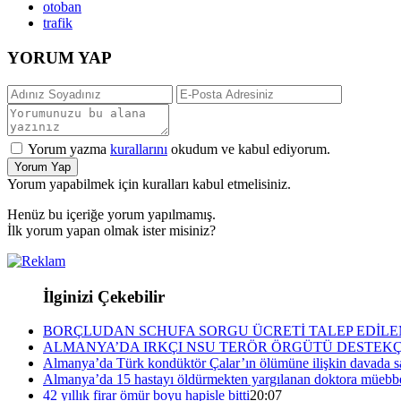
otoban
trafik
YORUM YAP
Yorum yazma
kurallarını
okudum ve kabul ediyorum.
Yorum Yap
Yorum yapabilmek için kuralları kabul etmelisiniz.
Henüz bu içeriğe yorum yapılmamış.
İlk yorum yapan olmak ister misiniz?
İlginizi Çekebilir
BORÇLUDAN SCHUFA SORGU ÜCRETİ TALEP EDİL
ALMANYA’DA IRKÇI NSU TERÖR ÖRGÜTÜ DESTEKÇİSİ
Almanya’da Türk kondüktör Çalar’ın ölümüne ilişkin davada sa
Almanya’da 15 hastayı öldürmekten yargılanan doktora müebbe
42 yıllık firar ömür boyu hapisle bitti
20:07