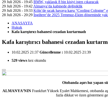
29 Juli 2026 - 19:45
BMW, yaklaşık 8 bin kişiyi işten çıkaracak
29 Juli 2026 - 19:42
Almanya’da kabinede değişiklik
29 Juli 2026 - 19:33
Köln’de sıcak havaya karşı “Cooling Cologne” et
28 Juli 2026 - 20:29
İngiltere’de 2025 Temmuz-Ekim döneminde yaklaş
ANASAYFA
Hukuk
Kafa karıştırıcı bahanesi cezadan kurtarmadı
Kafa karıştırıcı bahanesi cezadan kurtarm
10.02.2025 21:37
Güncellenme :
10.02.2025 21:39
529 views
kez okundu
Otobanda aşırı hız yapan sü
ALMANYA’NIN
Frankfurt Yüksek Eyalet Mahkemesi, otobanda aşırı 
fazla dikkat ve özen göstermesi ger