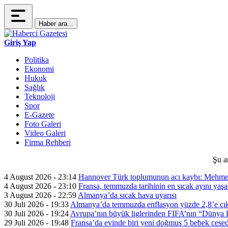
Haber ara...
Giriş Yap
Politika
Ekonomi
Hukuk
Sağlık
Teknoloji
Spor
E-Gazete
Foto Galeri
Video Galeri
Firma Rehberi
Şu a
4 August 2026 - 23:14
Hannover Türk toplumunun acı kaybı: Mehme
4 August 2026 - 23:10
Fransa, temmuzda tarihinin en sıcak ayını yaşa
3 August 2026 - 22:59
Almanya’da sıcak hava uyarısı
30 Juli 2026 - 19:33
Almanya’da temmuzda enflasyon yüzde 2,8’e çık
30 Juli 2026 - 19:24
Avrupa’nın büyük liglerinden FIFA’nın “Dünya Ku
29 Juli 2026 - 19:48
Fransa’da evinde biri yeni doğmuş 5 bebek cesed