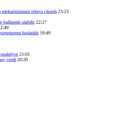
ış mekanizmasını ortaya çıkardı
23:23
 bağlantılı olabilir
22:27
22:49
soruşturma başlatıldı
19:49
yasaklıyor
21:01
nay verdi
20:20