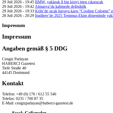
29 Juli 2026 - 19:45
BMW, yaklaşık 8 bin kişiyi işten çıkaracak
29 Juli 2026 - 19:42
Almanya’da kabinede değişiklik
29 Juli 2026 - 19:33
Köln’de sıcak havaya karşı “Cooling Cologne” et
28 Juli 2026 - 20:29
İngiltere’de 2025 Temmuz-Ekim döneminde yaklaş
Impressum
Impressum
Angaben gemäß § 5 DDG
Cengiz Parlayan
HABERCI Gazetesi
Tiefe Straße 40
44145 Dortmund
Kontakt
Telefon: +49 (0) 176 / 612 55 546
Telefax: 0231 / 700 87 35
E-Mail: cengizparlayan@haberci-gazetesi.de
Sıcak Gelişmeler