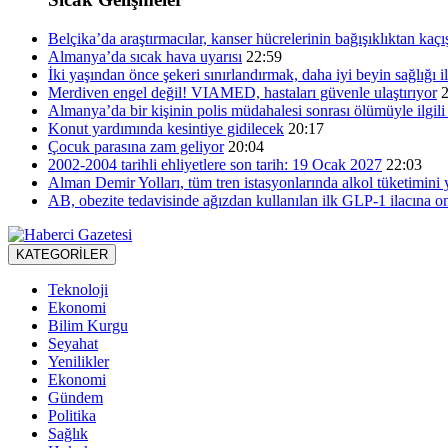
Belçika’da araştırmacılar, kanser hücrelerinin bağışıklıktan kaç
Almanya’da sıcak hava uyarısı
22:59
İki yaşından önce şekeri sınırlandırmak, daha iyi beyin sağlığı ile
Merdiven engel değil! VIAMED, hastaları güvenle ulaştırıyor
Almanya’da bir kişinin polis müdahalesi sonrası ölümüyle ilgili 
Konut yardımında kesintiye gidilecek
20:17
Çocuk parasına zam geliyor
20:04
2002-2004 tarihli ehliyetlere son tarih: 19 Ocak 2027
22:03
Alman Demir Yolları, tüm tren istasyonlarında alkol tüketimini 
AB, obezite tedavisinde ağızdan kullanılan ilk GLP-1 ilacına o
KATEGORİLER
Teknoloji
Ekonomi
Bilim Kurgu
Seyahat
Yenilikler
Ekonomi
Gündem
Politika
Sağlık