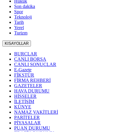
Hukuk
Son dakika
Spor
Teknoloji
Tarih
Yerel
Turizm
KISAYOLLAR
BURÇLAR
CANLI BORSA
CANLI SONUÇLAR
E-Gazete
FİKSTÜR
FİRMA REHBERİ
GAZETELER
HAVA DURUMU
HİSSELER
İLETİŞİM
KÜNYE
NAMAZ VAKİTLERİ
PARİTELER
PİYASALAR
PUAN DURUMU