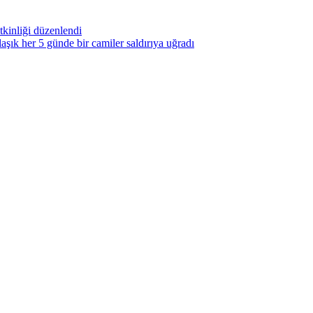
kinliği düzenlendi
ık her 5 günde bir camiler saldırıya uğradı