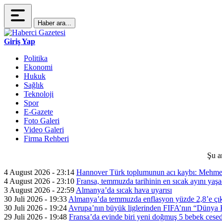
Haber ara...
Giriş Yap
Politika
Ekonomi
Hukuk
Sağlık
Teknoloji
Spor
E-Gazete
Foto Galeri
Video Galeri
Firma Rehberi
Şu a
4 August 2026 - 23:14
Hannover Türk toplumunun acı kaybı: Mehme
4 August 2026 - 23:10
Fransa, temmuzda tarihinin en sıcak ayını yaşa
3 August 2026 - 22:59
Almanya’da sıcak hava uyarısı
30 Juli 2026 - 19:33
Almanya’da temmuzda enflasyon yüzde 2,8’e çık
30 Juli 2026 - 19:24
Avrupa’nın büyük liglerinden FIFA’nın “Dünya Ku
29 Juli 2026 - 19:48
Fransa’da evinde biri yeni doğmuş 5 bebek cesed