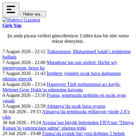
Haber ara...
Giriş Yap
Şu anda piyasa verileri güncelleniyor. Lütfen kısa bir süre sonra
tekrar deneyiniz.
7 August 2026 - 22:12
Trabzonspor, Muhammed Salah’ı renklerine
bağladı
7 August 2026 - 22:00
Maradona’nın son sözleri: Hiçbir şey
istemiyorum, hepsi bu
7 August 2026 - 21:43
İngiltere yeniden sıcak hava dalgasının
etkisine girecek
4 August 2026 - 23:14
Hannover Türk toplumunun acı kaybı:
Mehmet Genç Hakk’ın rahmetine kavuştu
4 August 2026 - 23:10
Fransa, temmuzda tarihinin en sıcak ayını
yaşadı
3 August 2026 - 22:59
Almanya’da sıcak hava uyarısı
30 Juli 2026 - 19:33
Almanya’da temmuzda enflasyon yüzde 2,8’e
çıktı
30 Juli 2026 - 19:24
Avrupa’nın büyük liglerinden FIFA’nın “Dünya
Kupası’nı yatırımcılara satma“ planına tepki
29 Juli 2026 - 19:48
Fransa’da evinde biri yeni doğmuş 5 bebek