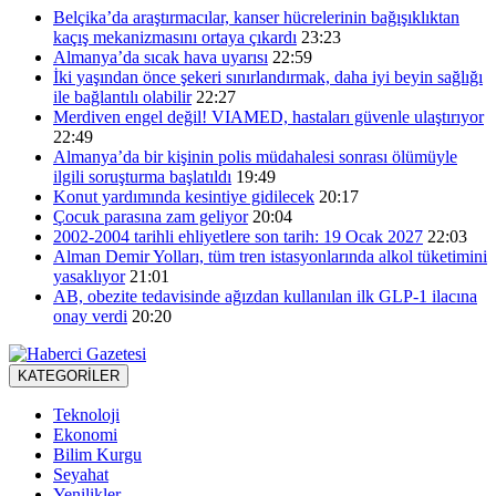
Belçika’da araştırmacılar, kanser hücrelerinin bağışıklıktan
kaçış mekanizmasını ortaya çıkardı
23:23
Almanya’da sıcak hava uyarısı
22:59
İki yaşından önce şekeri sınırlandırmak, daha iyi beyin sağlığı
ile bağlantılı olabilir
22:27
Merdiven engel değil! VIAMED, hastaları güvenle ulaştırıyor
22:49
Almanya’da bir kişinin polis müdahalesi sonrası ölümüyle
ilgili soruşturma başlatıldı
19:49
Konut yardımında kesintiye gidilecek
20:17
Çocuk parasına zam geliyor
20:04
2002-2004 tarihli ehliyetlere son tarih: 19 Ocak 2027
22:03
Alman Demir Yolları, tüm tren istasyonlarında alkol tüketimini
yasaklıyor
21:01
AB, obezite tedavisinde ağızdan kullanılan ilk GLP-1 ilacına
onay verdi
20:20
KATEGORİLER
Teknoloji
Ekonomi
Bilim Kurgu
Seyahat
Yenilikler