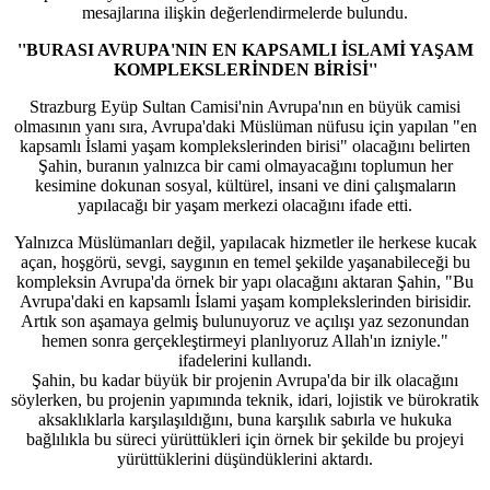
mesajlarına ilişkin değerlendirmelerde bulundu.
''BURASI AVRUPA'NIN EN KAPSAMLI İSLAMİ YAŞAM
KOMPLEKSLERİNDEN BİRİSİ''
Strazburg Eyüp Sultan Camisi'nin Avrupa'nın en büyük camisi
olmasının yanı sıra, Avrupa'daki Müslüman nüfusu için yapılan "en
kapsamlı İslami yaşam komplekslerinden birisi" olacağını belirten
Şahin, buranın yalnızca bir cami olmayacağını toplumun her
kesimine dokunan sosyal, kültürel, insani ve dini çalışmaların
yapılacağı bir yaşam merkezi olacağını ifade etti.
Yalnızca Müslümanları değil, yapılacak hizmetler ile herkese kucak
açan, hoşgörü, sevgi, saygının en temel şekilde yaşanabileceği bu
kompleksin Avrupa'da örnek bir yapı olacağını aktaran Şahin, "Bu
Avrupa'daki en kapsamlı İslami yaşam komplekslerinden birisidir.
Artık son aşamaya gelmiş bulunuyoruz ve açılışı yaz sezonundan
hemen sonra gerçekleştirmeyi planlıyoruz Allah'ın izniyle."
ifadelerini kullandı.
Şahin, bu kadar büyük bir projenin Avrupa'da bir ilk olacağını
söylerken, bu projenin yapımında teknik, idari, lojistik ve bürokratik
aksaklıklarla karşılaşıldığını, buna karşılık sabırla ve hukuka
bağlılıkla bu süreci yürüttükleri için örnek bir şekilde bu projeyi
yürüttüklerini düşündüklerini aktardı.