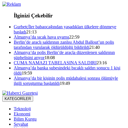
İlginizi Çekebilir
Gurbetçİler babaocağından yaşadıkları ülkelere dönmeye
başladı
21:13
Almanya’da sıcak hava uyarısı
22:59
Berlin’de araçlı saldırının zanlısı Abdul Ballout’un polis
tarafından vurularak öldürüldüğü bildirildi
21:40
Almanya’da polis Berlin’de araçla düzenlenen saldırının
şüphelisini arıyor
18:08
CUMA NAMAZI TABELASINA SALDIRI
23:16
Almanya’da banka şubesindeki bıçaklı saldırı sonucu 1 kişi
öldü
19:59
Almanya’da bir kişinin polis müdahalesi sonrası ölümüyle
ilgili soruşturma başlatıldı
19:49
KATEGORİLER
Teknoloji
Ekonomi
Bilim Kurgu
Seyahat