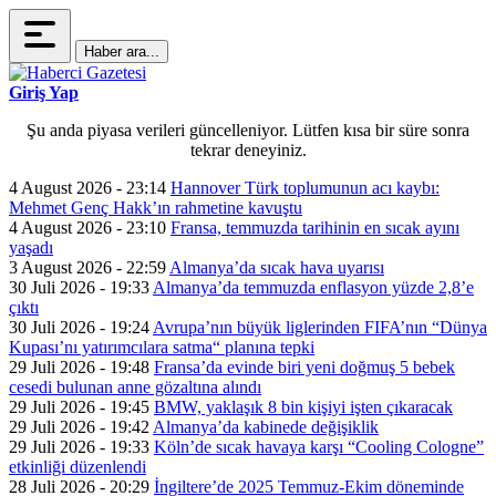
Haber ara...
Giriş Yap
Şu anda piyasa verileri güncelleniyor. Lütfen kısa bir süre sonra
tekrar deneyiniz.
4 August 2026 - 23:14
Hannover Türk toplumunun acı kaybı:
Mehmet Genç Hakk’ın rahmetine kavuştu
4 August 2026 - 23:10
Fransa, temmuzda tarihinin en sıcak ayını
yaşadı
3 August 2026 - 22:59
Almanya’da sıcak hava uyarısı
30 Juli 2026 - 19:33
Almanya’da temmuzda enflasyon yüzde 2,8’e
çıktı
30 Juli 2026 - 19:24
Avrupa’nın büyük liglerinden FIFA’nın “Dünya
Kupası’nı yatırımcılara satma“ planına tepki
29 Juli 2026 - 19:48
Fransa’da evinde biri yeni doğmuş 5 bebek
cesedi bulunan anne gözaltına alındı
29 Juli 2026 - 19:45
BMW, yaklaşık 8 bin kişiyi işten çıkaracak
29 Juli 2026 - 19:42
Almanya’da kabinede değişiklik
29 Juli 2026 - 19:33
Köln’de sıcak havaya karşı “Cooling Cologne”
etkinliği düzenlendi
28 Juli 2026 - 20:29
İngiltere’de 2025 Temmuz-Ekim döneminde