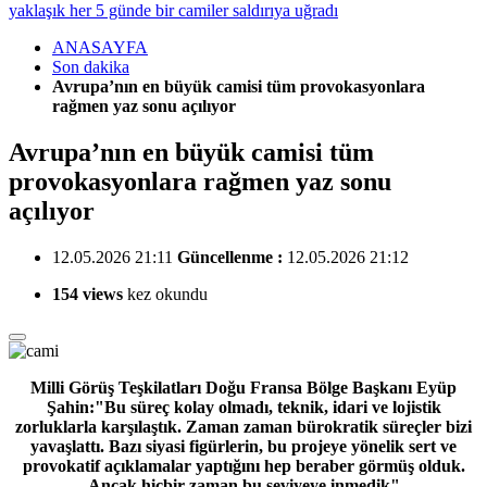
yaklaşık her 5 günde bir camiler saldırıya uğradı
ANASAYFA
Son dakika
Avrupa’nın en büyük camisi tüm provokasyonlara
rağmen yaz sonu açılıyor
Avrupa’nın en büyük camisi tüm
provokasyonlara rağmen yaz sonu
açılıyor
12.05.2026 21:11
Güncellenme :
12.05.2026 21:12
154 views
kez okundu
Milli Görüş Teşkilatları Doğu Fransa Bölge Başkanı Eyüp
Şahin:"Bu süreç kolay olmadı, teknik, idari ve lojistik
zorluklarla karşılaştık. Zaman zaman bürokratik süreçler bizi
yavaşlattı. Bazı siyasi figürlerin, bu projeye yönelik sert ve
provokatif açıklamalar yaptığını hep beraber görmüş olduk.
Ancak hiçbir zaman bu seviyeye inmedik"