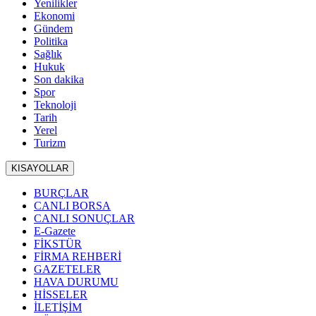
Yenilikler
Ekonomi
Gündem
Politika
Sağlık
Hukuk
Son dakika
Spor
Teknoloji
Tarih
Yerel
Turizm
KISAYOLLAR
BURÇLAR
CANLI BORSA
CANLI SONUÇLAR
E-Gazete
FİKSTÜR
FİRMA REHBERİ
GAZETELER
HAVA DURUMU
HİSSELER
İLETİŞİM