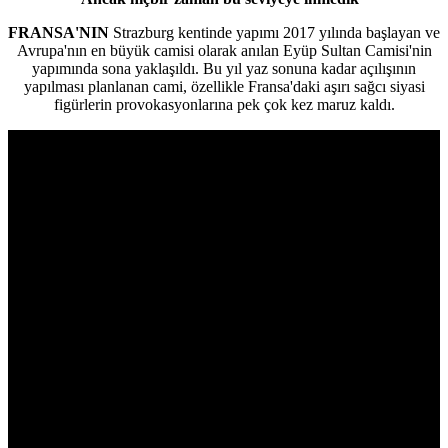
FRANSA'NIN
Strazburg kentinde yapımı 2017 yılında başlayan ve
Avrupa'nın en büyük camisi olarak anılan Eyüp Sultan Camisi'nin
yapımında sona yaklaşıldı. Bu yıl yaz sonuna kadar açılışının
yapılması planlanan cami, özellikle Fransa'daki aşırı sağcı siyasi
figürlerin provokasyonlarına pek çok kez maruz kaldı.