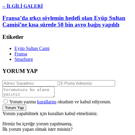
-- İLGİLİ GALERİ
Fransa’da ırkçı söylemin hedefi olan Eyüp Sultan
Camisi’ne kısa sürede 50 bin avro bağış yapıldı
Etiketler
Eyüp Sultan Cami
Fransa
Strazburg
YORUM YAP
Yorum yazma
kurallarını
okudum ve kabul ediyorum.
Yorum Yap
Yorum yapabilmek için kuralları kabul etmelisiniz.
Henüz bu içeriğe yorum yapılmamış.
İlk yorum yapan olmak ister misiniz?