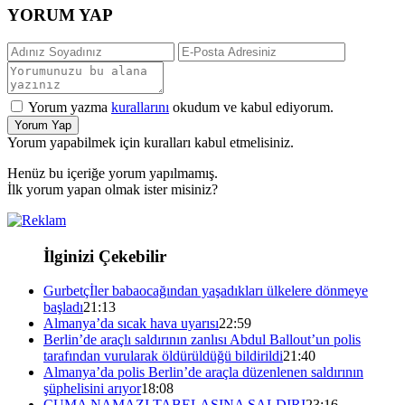
YORUM YAP
Yorum yazma
kurallarını
okudum ve kabul ediyorum.
Yorum Yap
Yorum yapabilmek için kuralları kabul etmelisiniz.
Henüz bu içeriğe yorum yapılmamış.
İlk yorum yapan olmak ister misiniz?
İlginizi Çekebilir
Gurbetçİler babaocağından yaşadıkları ülkelere dönmeye
başladı
21:13
Almanya’da sıcak hava uyarısı
22:59
Berlin’de araçlı saldırının zanlısı Abdul Ballout’un polis
tarafından vurularak öldürüldüğü bildirildi
21:40
Almanya’da polis Berlin’de araçla düzenlenen saldırının
şüphelisini arıyor
18:08
CUMA NAMAZI TABELASINA SALDIRI
23:16