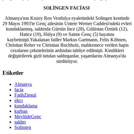
SOLİNGEN FACİASI
Almanya'nın Kuzey Ren Vestfalya eyaletindeki Solingen kentinde
29 Mayıs 1993'te Genç ailesinin Untere Werner Caddesi'ndeki evleri
kundaklanmış, saldırıda Gürsün İnce (28), Gülüstan Öztürk (12),
Hatice (19), Hülya (9) ve Saime Genç (5) hayatını
kaybetmişti.Yakalanan failler Markus Gartmann, Felix Köhnen,
Christian Reher ve Christian Buchholz, mahkemece verilen hapis
cezalarını çekmelerinin ardından tahliye edilmişti. Kimlikleri
değiştirilerek gizli tutulan saldırganlar, yaşamlarını Almanya'da
sürdürüyor.
Etiketler
Almanya
facia
FatihZingal
ırkçı
kundaklama
kurban
MevlüdeGenç
saldırı
Solingen