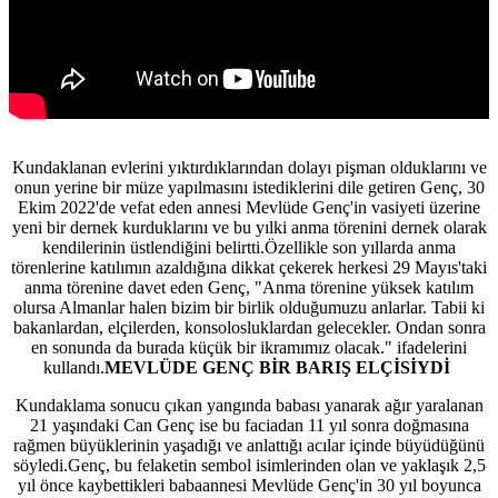
Kundaklanan evlerini yıktırdıklarından dolayı pişman olduklarını ve
onun yerine bir müze yapılmasını istediklerini dile getiren Genç, 30
Ekim 2022'de vefat eden annesi Mevlüde Genç'in vasiyeti üzerine
yeni bir dernek kurduklarını ve bu yılki anma törenini dernek olarak
kendilerinin üstlendiğini belirtti.Özellikle son yıllarda anma
törenlerine katılımın azaldığına dikkat çekerek herkesi 29 Mayıs'taki
anma törenine davet eden Genç, "Anma törenine yüksek katılım
olursa Almanlar halen bizim bir birlik olduğumuzu anlarlar. Tabii ki
bakanlardan, elçilerden, konsolosluklardan gelecekler. Ondan sonra
en sonunda da burada küçük bir ikramımız olacak." ifadelerini
kullandı.
MEVLÜDE GENÇ BİR BARIŞ ELÇİSİYDİ
Kundaklama sonucu çıkan yangında babası yanarak ağır yaralanan
21 yaşındaki Can Genç ise bu faciadan 11 yıl sonra doğmasına
rağmen büyüklerinin yaşadığı ve anlattığı acılar içinde büyüdüğünü
söyledi.Genç, bu felaketin sembol isimlerinden olan ve yaklaşık 2,5
yıl önce kaybettikleri babaannesi Mevlüde Genç'in 30 yıl boyunca