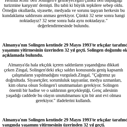
Helmut Kohl 'ben Solingen'e gelmeyeceğim çünkü ben başsağlığı
turizmine karşıyım' demişti. Bu tabii ki büyük tepkilere sebep oldu.
Örneğin okullarda, siyasette, medyada ve sorunu taşıyan herkesin bu
kundaklama saldırısını anması gerekiyor. Çünkü 32 sene sonra hangi
noktadayız? 32 sene sonra hala aynı noktadayız."
değerlendirmesinde bulundu.
Almanya'nın Solingen kentinde 29 Mayıs 1993'te ırkçılar tarafın
yaşamını yitirmesinin üzerinden 32 yıl geçti. Solingen doğumlu 
açıklamada bulundu.
Almanya'da hala ırkçılık içeren saldırıların yaşandığına dikkati
çeken Zingal, Solingen'deki ırkçı saldırı konusunda geniş kapsamlı
çalışmaların yapılmadığını vurguladı.Zingal, "Çağrımız şu
doğrultuda. Siyasetçiler, sorumluluk taşıyanlar, medya uzmanları,
kim olursa olsun Solingen'i unutmamaları gerekiyor. Solingen
önemli bir hadise ve o saldırının gerçekleştiği, Genç ailesinin
yaşadığı caddede bu olayın unutulmaması için bir anıt evi olması
gerekiyor." ifadelerini kullandı.
Almanya'nın Solingen kentinde 29 Mayıs 1993'te ırkçılar tarafın
yangında yaşamını yitirmesinin üzerinden 32 yıl geçti.