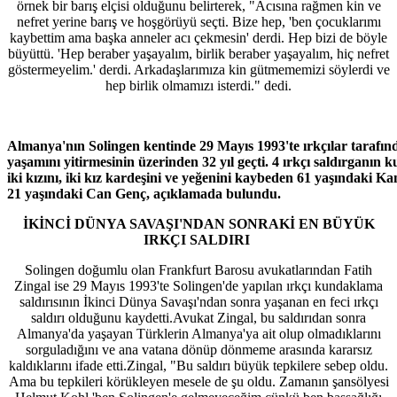
örnek bir barış elçisi olduğunu belirterek, "Acısına rağmen kin ve
nefret yerine barış ve hoşgörüyü seçti. Bize hep, 'ben çocuklarımı
kaybettim ama başka anneler acı çekmesin' derdi. Hep bizi de böyle
büyüttü. 'Hep beraber yaşayalım, birlik beraber yaşayalım, hiç nefret
göstermeyelim.' derdi. Arkadaşlarımıza kin gütmememizi söylerdi ve
hep birlik olmamızı isterdi." dedi.
Almanya'nın Solingen kentinde 29 Mayıs 1993'te ırkçılar tarafın
yaşamını yitirmesinin üzerinden 32 yıl geçti. 4 ırkçı saldırganı
iki kızını, iki kız kardeşini ve yeğenini kaybeden 61 yaşındaki 
21 yaşındaki Can Genç, açıklamada bulundu.
İKİNCİ DÜNYA SAVAŞI'NDAN SONRAKİ EN BÜYÜK
IRKÇI SALDIRI
Solingen doğumlu olan Frankfurt Barosu avukatlarından Fatih
Zingal ise 29 Mayıs 1993'te Solingen'de yapılan ırkçı kundaklama
saldırısının İkinci Dünya Savaşı'ndan sonra yaşanan en feci ırkçı
saldırı olduğunu kaydetti.Avukat Zingal, bu saldırıdan sonra
Almanya'da yaşayan Türklerin Almanya'ya ait olup olmadıklarını
sorguladığını ve ana vatana dönüp dönmeme arasında kararsız
kaldıklarını ifade etti.Zingal, "Bu saldırı büyük tepkilere sebep oldu.
Ama bu tepkileri körükleyen mesele de şu oldu. Zamanın şansölyesi