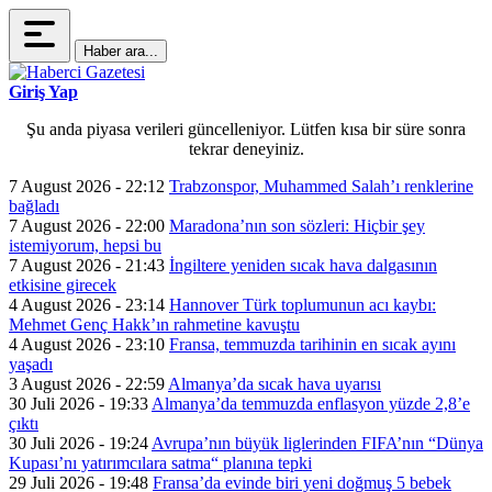
Haber ara...
Giriş Yap
Şu anda piyasa verileri güncelleniyor. Lütfen kısa bir süre sonra
tekrar deneyiniz.
7 August 2026 - 22:12
Trabzonspor, Muhammed Salah’ı renklerine
bağladı
7 August 2026 - 22:00
Maradona’nın son sözleri: Hiçbir şey
istemiyorum, hepsi bu
7 August 2026 - 21:43
İngiltere yeniden sıcak hava dalgasının
etkisine girecek
4 August 2026 - 23:14
Hannover Türk toplumunun acı kaybı:
Mehmet Genç Hakk’ın rahmetine kavuştu
4 August 2026 - 23:10
Fransa, temmuzda tarihinin en sıcak ayını
yaşadı
3 August 2026 - 22:59
Almanya’da sıcak hava uyarısı
30 Juli 2026 - 19:33
Almanya’da temmuzda enflasyon yüzde 2,8’e
çıktı
30 Juli 2026 - 19:24
Avrupa’nın büyük liglerinden FIFA’nın “Dünya
Kupası’nı yatırımcılara satma“ planına tepki
29 Juli 2026 - 19:48
Fransa’da evinde biri yeni doğmuş 5 bebek