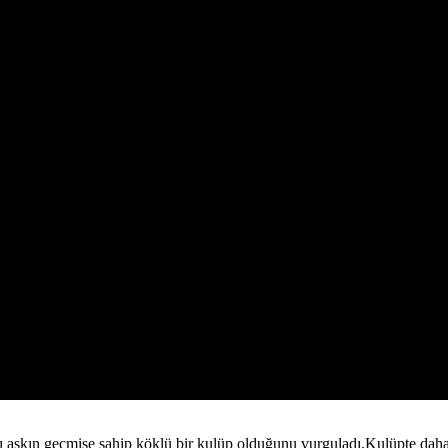
şkın geçmişe sahip köklü bir kulüp olduğunu vurguladı.Kulüpte daha ö