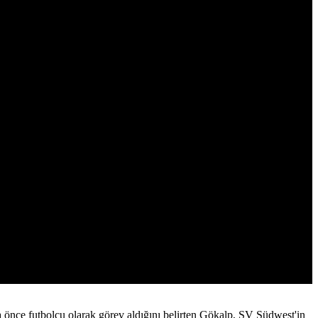
nce futbolcu olarak görev aldığını belirten Gökalp, SV Südwest'in