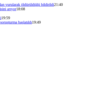
ndan vurularak öldürüldüğü bildirildi
21:40
sini arıyor
18:08
ü
19:59
soruşturma başlatıldı
19:49