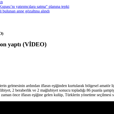
tı
pası’nı yatırımcılara satma“ planına tepki
i bulunan anne gözaltına alındı
O)
yon yaptı (VİDEO)
erin gelmesinin ardından
iflasın eşiğinden kurtularak bölgesel amatör 
alibiyet, 2 beraberlik ve 2 mağlubiyet sonucu topladığı 86 puanla şamp
zaman önce iflasın eşiğine gelen kulüp, Türklerin yönetime seçilmesi s