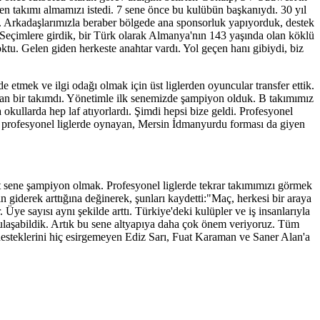
en takımı almamızı istedi. 7 sene önce bu kulübün başkanıydı. 30 yıl
i. Arkadaşlarımızla beraber bölgede ana sponsorluk yapıyorduk, destek
"Seçimlere girdik, bir Türk olarak Almanya'nın 143 yaşında olan köklü
oktu. Gelen giden herkeste anahtar vardı. Yol geçen hanı gibiydi, biz
e etmek ve ilgi odağı olmak için üst liglerden oyuncular transfer ettik.
n bir takımdı. Yönetimle ilk senemizde şampiyon olduk. B takımımız
kullarda hep laf atıyorlardı. Şimdi hepsi bize geldi. Profesyonel
e profesyonel liglerde oynayan, Mersin İdmanyurdu forması da giyen
rt sene şampiyon olmak. Profesyonel liglerde tekrar takımımızı görmek
giderek arttığına değinerek, şunları kaydetti:"Maç, herkesi bir araya
ye sayısı aynı şekilde arttı. Türkiye'deki kulüpler ve iş insanlarıyla
 ulaşabildik. Artık bu sene altyapıya daha çok önem veriyoruz. Tüm
 desteklerini hiç esirgemeyen Ediz Sarı, Fuat Karaman ve Saner Alan'a