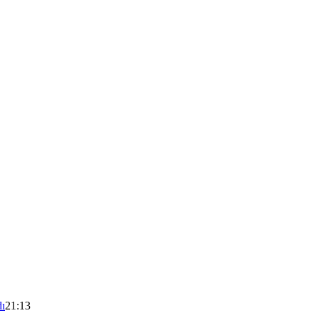
dı
21:13