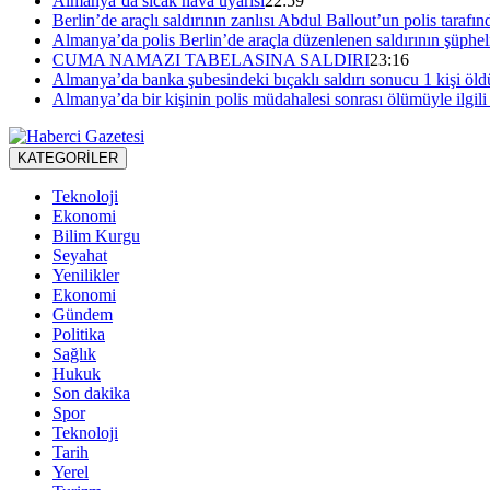
Almanya’da sıcak hava uyarısı
22:59
Berlin’de araçlı saldırının zanlısı Abdul Ballout’un polis tarafı
Almanya’da polis Berlin’de araçla düzenlenen saldırının şüpheli
CUMA NAMAZI TABELASINA SALDIRI
23:16
Almanya’da banka şubesindeki bıçaklı saldırı sonucu 1 kişi öld
Almanya’da bir kişinin polis müdahalesi sonrası ölümüyle ilgili 
KATEGORİLER
Teknoloji
Ekonomi
Bilim Kurgu
Seyahat
Yenilikler
Ekonomi
Gündem
Politika
Sağlık
Hukuk
Son dakika
Spor
Teknoloji
Tarih
Yerel