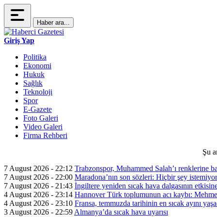
Haber ara...
Giriş Yap
Politika
Ekonomi
Hukuk
Sağlık
Teknoloji
Spor
E-Gazete
Foto Galeri
Video Galeri
Firma Rehberi
Şu a
7 August 2026 - 22:12
Trabzonspor, Muhammed Salah’ı renklerine ba
7 August 2026 - 22:00
Maradona’nın son sözleri: Hiçbir şey istemiyo
7 August 2026 - 21:43
İngiltere yeniden sıcak hava dalgasının etkisin
4 August 2026 - 23:14
Hannover Türk toplumunun acı kaybı: Mehme
4 August 2026 - 23:10
Fransa, temmuzda tarihinin en sıcak ayını yaşa
3 August 2026 - 22:59
Almanya’da sıcak hava uyarısı