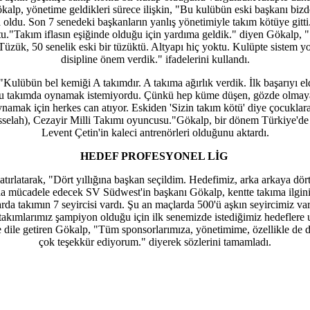
kalp, yönetime geldikleri sürece ilişkin, "Bu kulübün eski başkanı bizd
 oldu. Son 7 senedeki başkanların yanlış yönetimiyle takım kötüye gitt
tu.
"Takım iflasın eşiğinde olduğu için yardıma geldik." diyen Gökalp, 
 Tüzük, 50 senelik eski bir tüzüktü. Altyapı hiç yoktu. Kulüpte sistem y
disipline önem verdik." ifadelerini kullandı.
"Kulübün bel kemiği A takımdır. A takıma ağırlık verdik. İlk başarıyı eld
 bu takımda oynamak istemiyordu. Çünkü hep küme düşen, gözde olmaya
mak için herkes can atıyor. Eskiden 'Sizin takım kötü' diye çocuklara o
Asselah), Cezayir Milli Takımı oyuncusu."Gökalp, bir dönem Türkiye'd
Levent Çetin'in kaleci antrenörleri olduğunu aktardı.
HEDEF PROFESYONEL LİG
tırlatarak, "Dört yıllığına başkan seçildim. Hedefimiz, arka arkaya dö
da mücadele edecek SV Südwest'in başkanı Gökalp, kentte takıma ilginin 
a takımın 7 seyircisi vardı. Şu an maçlarda 500'ü aşkın seyircimiz var. Ü
 takımlarımız şampiyon olduğu için ilk senemizde istediğimiz hedeflere
 de dile getiren Gökalp, "Tüm sponsorlarımıza, yönetimime, özellikle de
çok teşekkür ediyorum." diyerek sözlerini tamamladı.