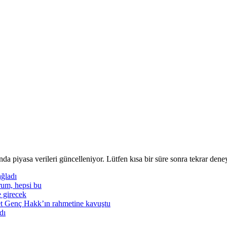
nda piyasa verileri güncelleniyor. Lütfen kısa bir süre sonra tekrar deney
ğladı
rum, hepsi bu
e girecek
t Genç Hakk’ın rahmetine kavuştu
dı