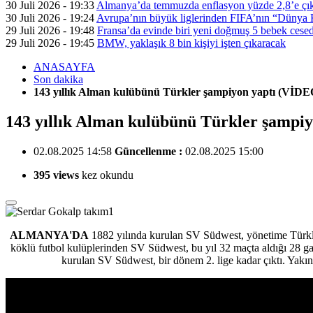
30 Juli 2026 - 19:33
Almanya’da temmuzda enflasyon yüzde 2,8’e çık
30 Juli 2026 - 19:24
Avrupa’nın büyük liglerinden FIFA’nın “Dünya Ku
29 Juli 2026 - 19:48
Fransa’da evinde biri yeni doğmuş 5 bebek cesed
29 Juli 2026 - 19:45
BMW, yaklaşık 8 bin kişiyi işten çıkaracak
ANASAYFA
Son dakika
143 yıllık Alman kulübünü Türkler şampiyon yaptı (VİDE
143 yıllık Alman kulübünü Türkler şampi
02.08.2025 14:58
Güncellenme :
02.08.2025 15:00
395 views
kez okundu
ALMANYA'DA
1882 yılında kurulan SV Südwest, yönetime Türkl
köklü futbol kulüplerinden SV Südwest, bu yıl 32 maçta aldığı 28 g
kurulan SV Südwest, bir dönem 2. lige kadar çıktı. Yakın 