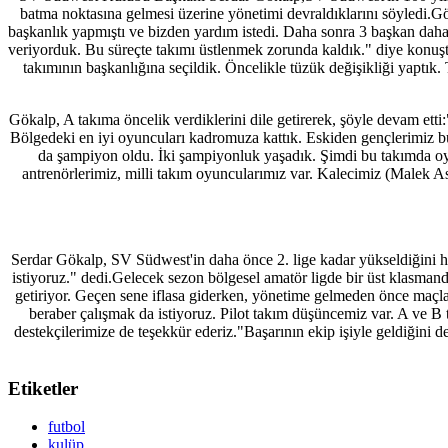
batma noktasına gelmesi üzerine yönetimi devraldıklarını söyledi.Gö
başkanlık yapmıştı ve bizden yardım istedi. Daha sonra 3 başkan daha
veriyorduk. Bu süreçte takımı üstlenmek zorunda kaldık." diye konuş
takımının başkanlığına seçildik. Öncelikle tüzük değişikliği yaptık.
Gökalp, A takıma öncelik verdiklerini dile getirerek, şöyle devam etti:
Bölgedeki en iyi oyuncuları kadromuza kattık. Eskiden gençlerimiz
da şampiyon oldu. İki şampiyonluk yaşadık. Şimdi bu takımda oyna
antrenörlerimiz, milli takım oyuncularımız var. Kalecimiz (Malek 
Serdar Gökalp, SV Südwest'in daha önce 2. lige kadar yükseldiğini ha
istiyoruz." dedi.Gelecek sezon bölgesel amatör ligde bir üst klasman
getiriyor. Geçen sene iflasa giderken, yönetime gelmeden önce maçlard
beraber çalışmak da istiyoruz. Pilot takım düşüncemiz var. A ve B
destekçilerimize de teşekkür ederiz."Başarının ekip işiyle geldiğini
Etiketler
futbol
kulüp