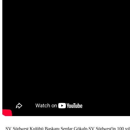
SV Südwest Kulübü Başkanı Serdar Gökalp,SV Südwest'in 100 yılı a