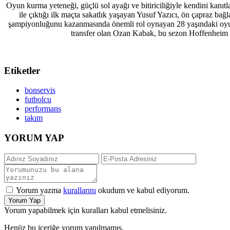
Oyun kurma yeteneği, güçlü sol ayağı ve bitiriciliğiyle kendini kanı
ile çıktığı ilk maçta sakatlık yaşayan Yusuf Yazıcı, ön çapraz bağ
şampiyonluğunu kazanmasında önemli rol oynayan 28 yaşındaki oyun
transfer olan Ozan Kabak, bu sezon Hoffenheim ad
Etiketler
bonservis
futbolcu
performans
takım
YORUM YAP
Yorum yazma
kurallarını
okudum ve kabul ediyorum.
Yorum Yap
Yorum yapabilmek için kuralları kabul etmelisiniz.
Henüz bu içeriğe yorum yapılmamış.