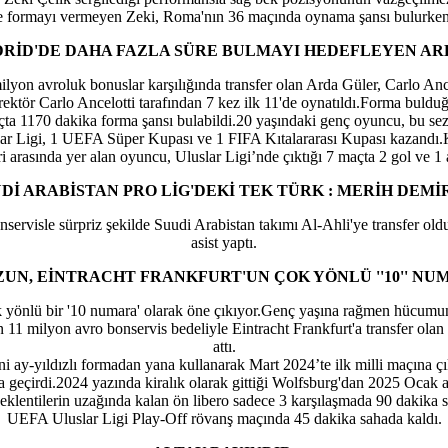
e formayı vermeyen Zeki, Roma'nın 36 maçında oynama şansı bulurken, 1
RİD'DE DAHA FAZLA SÜRE BULMAYI HEDEFLEYEN A
lyon avroluk bonuslar karşılığında transfer olan Arda Güler, Carlo An
rektör Carlo Ancelotti tarafından 7 kez ilk 11'de oynatıldı.Forma bul
çta 1170 dakika forma şansı bulabildi.20 yaşındaki genç oyuncu, bu sez
r Ligi, 1 UEFA Süper Kupası ve 1 FIFA Kıtalararası Kupası kazandı.K
arasında yer alan oyuncu, Uluslar Ligi’nde çıktığı 7 maçta 2 gol ve 1 as
Dİ ARABİSTAN PRO LİG'DEKİ TEK TÜRK : MERİH DEM
servisle sürpriz şekilde Suudi Arabistan takımı Al-Ahli'ye transfer ol
asist yaptı.
ZUN, EİNTRACHT FRANKFURT'UN ÇOK YÖNLÜ ''10'' NU
k yönlü bir '10 numara' olarak öne çıkıyor.Genç yaşına rağmen hücumun 
milyon avro bonservis bedeliyle Eintracht Frankfurt'a transfer olan ge
attı.
i ay-yıldızlı formadan yana kullanarak Mart 2024’te ilk milli maçına ç
 geçirdi.2024 yazında kiralık olarak gittiği Wolfsburg'dan 2025 Oca
klentilerin uzağında kalan ön libero sadece 3 karşılaşmada 90 dakika s
UEFA Uluslar Ligi Play-Off rövanş maçında 45 dakika sahada kaldı.