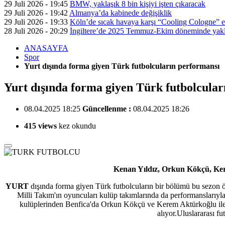
29 Juli 2026 - 19:45
BMW, yaklaşık 8 bin kişiyi işten çıkaracak
29 Juli 2026 - 19:42
Almanya’da kabinede değişiklik
29 Juli 2026 - 19:33
Köln’de sıcak havaya karşı “Cooling Cologne” et
28 Juli 2026 - 20:29
İngiltere’de 2025 Temmuz-Ekim döneminde yaklaş
ANASAYFA
Spor
Yurt dışında forma giyen Türk futbolcuların performansı
Yurt dışında forma giyen Türk futbolcular
08.04.2025 18:25
Güncellenme :
08.04.2025 18:26
415 views
kez okundu
Kenan Yıldız, Orkun Kökçü, Ker
YURT
dışında forma giyen Türk futbolcuların bir bölümü bu sezon ö
Milli Takım'ın oyuncuları kulüp takımlarında da performanslarıyl
kulüplerinden Benfica'da Orkun Kökçü ve Kerem Aktürkoğlu ile S
alıyor.Uluslararası fu