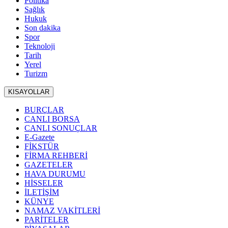
Politika
Sağlık
Hukuk
Son dakika
Spor
Teknoloji
Tarih
Yerel
Turizm
KISAYOLLAR
BURÇLAR
CANLI BORSA
CANLI SONUÇLAR
E-Gazete
FİKSTÜR
FİRMA REHBERİ
GAZETELER
HAVA DURUMU
HİSSELER
İLETİŞİM
KÜNYE
NAMAZ VAKİTLERİ
PARİTELER