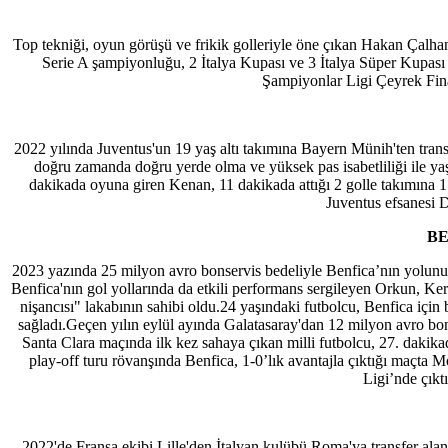
Top tekniği, oyun görüşü ve frikik golleriyle öne çıkan Hakan Çalhan
Serie A şampiyonluğu, 2 İtalya Kupası ve 3 İtalya Süper Kupası ka
Şampiyonlar Ligi Çeyrek Final
2022 yılında Juventus'un 19 yaş altı takımına Bayern Münih'ten tran
doğru zamanda doğru yerde olma ve yüksek pas isabetliliği ile yaşı
dakikada oyuna giren Kenan, 11 dakikada attığı 2 golle takımına 1
Juventus efsanesi D
BE
2023 yazında 25 milyon avro bonservis bedeliyle Benfica’nın yolunu 
Benfica'nın gol yollarında da etkili performans sergileyen Orkun, Ker
nişancısı" lakabının sahibi oldu.24 yaşındaki futbolcu, Benfica için 
sağladı.Geçen yılın eylül ayında Galatasaray'dan 12 milyon avro bons
Santa Clara maçında ilk kez sahaya çıkan milli futbolcu, 27. dakika
play-off turu rövanşında Benfica, 1-0’lık avantajla çıktığı maçta M
Ligi’nde çıkt
2022'de Fransa ekibi Lille'den İtalyan kulübü Roma'ya transfer al