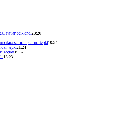
ı statlar açıklandı
23:20
mcılara satma“ planına tepki
19:24
’dan tepki
21:24
“ seçildi
19:52
du
18:23