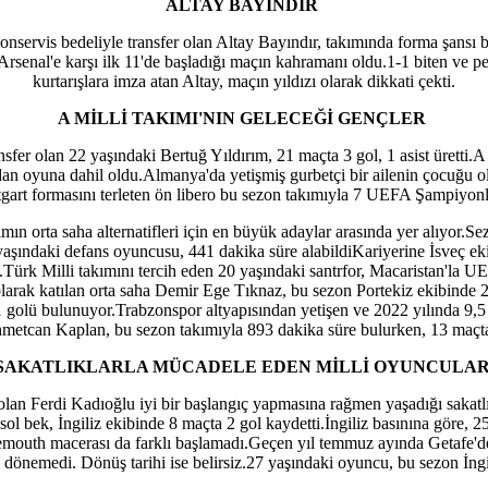
ALTAY BAYINDIR
servis bedeliyle transfer olan Altay Bayındır, takımında forma şansı bu
senal'e karşı ilk 11'de başladığı maçın kahramanı oldu.1-1 biten ve pen
kurtarışlara imza atan Altay, maçın yıldızı olarak dikkati çekti.
A MİLLİ TAKIMI'NIN GELECEĞİ GENÇLER
r olan 22 yaşındaki Bertuğ Yıldırım, 21 maçta 3 gol, 1 asist üretti.A Mi
n oyuna dahil oldu.Almanya'da yetişmiş gurbetçi bir ailenin çocuğu ol
tgart formasını terleten ön libero bu sezon takımıyla 7 UEFA Şampiyon
kımın orta saha alternatifleri için en büyük adaylar arasında yer alıyor
aşındaki defans oyuncusu, 441 dakika süre alabildiKariyerine İsveç ek
tı.Türk Milli takımını tercih eden 20 yaşındaki santrfor, Macaristan'l
 olarak katılan orta saha Demir Ege Tıknaz, bu sezon Portekiz ekibinde
1 golü bulunuyor.Trabzonspor altyapısından yetişen ve 2022 yılında 9,5
metcan Kaplan, bu sezon takımıyla 893 dakika süre bulurken, 13 maçta
SAKATLIKLARLA MÜCADELE EDEN MİLLİ OYUNCULA
olan Ferdi Kadıoğlu iyi bir başlangıç yapmasına rağmen yaşadığı sakatlı
ol bek, İngiliz ekibinde 8 maçta 2 gol kaydetti.İngiliz basınına göre,
mouth macerası da farklı başlamadı.Geçen yıl temmuz ayında Getafe'de
dönemedi. Dönüş tarihi ise belirsiz.27 yaşındaki oyuncu, bu sezon İngil