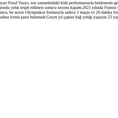
tlayan Yusuf Yazıcı, son zamanlardaki kötü performansıyla beklenenin 
larında yırtık tespit edilmesi sonucu sezonu kapattı.2021 yılında Frans
cu, bu sezon Olympiakos formasıyla sadece 1 maçta ve 20 dakika forma
ına forma şansı bulamadı.Geçen yıl çapraz bağ yırtığı yaşayan 25 yaşı