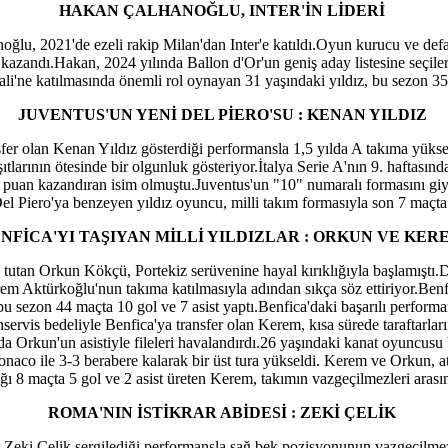
HAKAN ÇALHANOĞLU, INTER'İN LİDERİ
oğlu, 2021'de ezeli rakip Milan'dan Inter'e katıldı.Oyun kurucu ve defa
zandı.Hakan, 2024 yılında Ballon d'Or'un geniş aday listesine seçilerek
i'ne katılmasında önemli rol oynayan 31 yaşındaki yıldız, bu sezon 35 
JUVENTUS'UN YENİ DEL PİERO'SU : KENAN YILDIZ
sfer olan Kenan Yıldız gösterdiği performansla 1,5 yılda A takıma yükse
tlarının ötesinde bir olgunluk gösteriyor.İtalya Serie A'nın 9. haftası
 puan kazandıran isim olmuştu.Juventus'un "10" numaralı formasını giyen
el Piero'ya benzeyen yıldız oyuncu, milli takım formasıyla son 7 maçta 1 
NFİCA'YI TAŞIYAN MİLLİ YILDIZLAR : ORKUN VE KE
tutan Orkun Kökçü, Portekiz serüvenine hayal kırıklığıyla başlamıştı.
em Aktürkoğlu'nun takıma katılmasıyla adından sıkça söz ettiriyor.Benf
bu sezon 44 maçta 10 gol ve 7 asist yaptı.Benfica'daki başarılı performa
ervis bedeliyle Benfica'ya transfer olan Kerem, kısa sürede taraftarları
da Orkun'un asistiyle fileleri havalandırdı.26 yaşındaki kanat oyuncusu
onaco ile 3-3 berabere kalarak bir üst tura yükseldi. Kerem ve Orkun, a
ığı 8 maçta 5 gol ve 2 asist üreten Kerem, takımın vazgeçilmezleri arasın
ROMA'NIN İSTİKRAR ABİDESİ : ZEKİ ÇELİK
an Zeki Çelik sergilediği performansla sağ bek pozisyonunun vazgeçilme