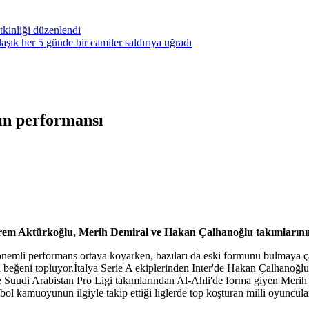
kinliği düzenlendi
ık her 5 günde bir camiler saldırıya uğradı
ın performansı
em Aktürkoğlu, Merih Demiral ve Hakan Çalhanoğlu takımlarının
nemli performans ortaya koyarken, bazıları da eski formunu bulmaya ça
a beğeni topluyor.İtalya Serie A ekiplerinden Inter'de Hakan Çalhanoğlu
uudi Arabistan Pro Ligi takımlarından Al-Ahli'de forma giyen Merih De
tbol kamuoyunun ilgiyle takip ettiği liglerde top koşturan milli oyuncul