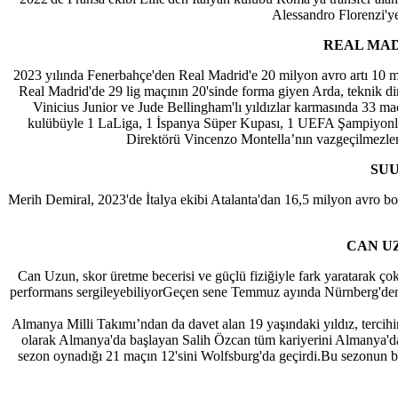
Alessandro Florenzi'y
REAL MAD
2023 yılında Fenerbahçe'den Real Madrid'e 20 milyon avro artı 10 mi
Real Madrid'de 29 lig maçının 20'sinde forma giyen Arda, teknik di
Vinicius Junior ve Jude Bellingham'lı yıldızlar karmasında 33 ma
kulübüyle 1 LaLiga, 1 İspanya Süper Kupası, 1 UEFA Şampiyonla
Direktörü Vincenzo Montella’nın vazgeçilmezleri 
SUU
Merih Demiral, 2023'de İtalya ekibi Atalanta'dan 16,5 milyon avro bon
CAN U
Can Uzun, skor üretme becerisi ve güçlü fiziğiyle fark yaratarak ço
performans sergileyebiliyorGeçen sene Temmuz ayında Nürnberg'den 11 
Almanya Milli Takımı’ndan da davet alan 19 yaşındaki yıldız, tercihin
olarak Almanya'da başlayan Salih Özcan tüm kariyerini Almanya'da
sezon oynadığı 21 maçın 12'sini Wolfsburg'da geçirdi.Bu sezonun be