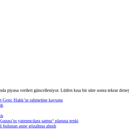
nda piyasa verileri güncelleniyor. Lütfen kısa bir süre sonra tekrar deney
t Genç Hakk’ın rahmetine kavuştu
dı
tı
pası’nı yatırımcılara satma“ planına tepki
i bulunan anne gözaltına alındı