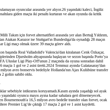
lamayan oyuncular arasında yer alıyor.26 yaşındaki kaleci, İngiliz
altılara giden maçta iki penaltı kurtaran ve akan oyunda da kritik
lli Takım için forvet alternatifleri arasında yer alan Bertuğ Yıldırım,
an Atakan Karazor ise Stuttgart'ın Bundesliga'da oynadığı 28 maçın
lar Ligi maçı olmak üzere 39 maçta görev aldı.
.Sezon başında Real Valladolid'e Valencia'dan kiralanan Cenk Özkaçar,
iplerinden Djursholm altyapısında başlayan ve sezon başında Porto’ya
a UEFA Uluslar Ligi Play-Off'unun 2 maçında da oyuna sonradan dahil
 26 maçta 1 gol ve 2 asist üretti.2024 Temmuz ayında Galatasaray'dan
 milyon avro bonservis bedeliyle Hollanda'nın Ajax Kulübüne transfer
 2 golün sahibi oldu.
R
klar sebebiyle istikrarını koruyamadı.Kasım ayında yaşadığı sol ayak
 25 yaşındaki oyuncu mayıs ayına kadar sahalara geri dönemeyecek.
n Bournemouth'a 16,5 milyon avro bedelle transfer olan forvet, ocak
tere Premier Lig’de çıktığı 17 maçta 2 gol ve 1 asist kaydetti.