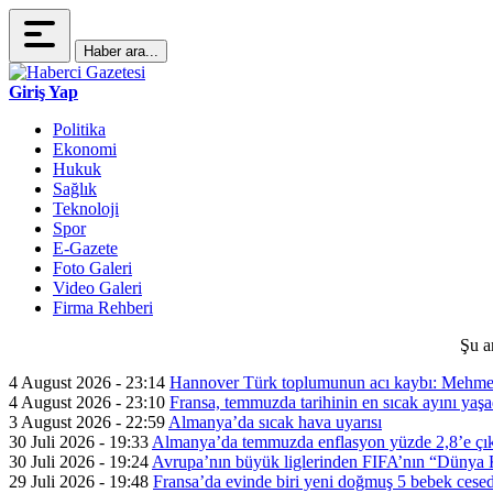
Haber ara...
Giriş Yap
Politika
Ekonomi
Hukuk
Sağlık
Teknoloji
Spor
E-Gazete
Foto Galeri
Video Galeri
Firma Rehberi
Şu a
4 August 2026 - 23:14
Hannover Türk toplumunun acı kaybı: Mehme
4 August 2026 - 23:10
Fransa, temmuzda tarihinin en sıcak ayını yaşa
3 August 2026 - 22:59
Almanya’da sıcak hava uyarısı
30 Juli 2026 - 19:33
Almanya’da temmuzda enflasyon yüzde 2,8’e çık
30 Juli 2026 - 19:24
Avrupa’nın büyük liglerinden FIFA’nın “Dünya Ku
29 Juli 2026 - 19:48
Fransa’da evinde biri yeni doğmuş 5 bebek cesed