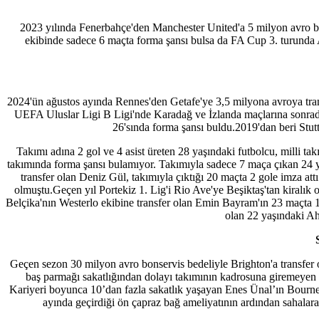
2023 yılında Fenerbahçe'den Manchester United'a 5 milyon avro bon
ekibinde sadece 6 maçta forma şansı bulsa da FA Cup 3. turunda Ar
2024'ün ağustos ayında Rennes'den Getafe'ye 3,5 milyona avroya transfe
UEFA Uluslar Ligi B Ligi'nde Karadağ ve İzlanda maçlarına sonrada
26'sında forma şansı buldu.2019'dan beri Stut
Takımı adına 2 gol ve 4 asist üreten 28 yaşındaki futbolcu, milli ta
takımında forma şansı bulamıyor. Takımıyla sadece 7 maça çıkan 24 y
transfer olan Deniz Gül, takımıyla çıktığı 20 maçta 2 gole imza at
olmuştu.Geçen yıl Portekiz 1. Lig'i Rio Ave'ye Beşiktaş'tan kiralık
Belçika'nın Westerlo ekibine transfer olan Emin Bayram'ın 23 maçta 
olan 22 yaşındaki Ah
Geçen sezon 30 milyon avro bonservis bedeliyle Brighton'a transfer 
baş parmağı sakatlığından dolayı takımının kadrosuna giremeyen s
Kariyeri boyunca 10’dan fazla sakatlık yaşayan Enes Ünal’ın Bourne
ayında geçirdiği ön çapraz bağ ameliyatının ardından sahalara 