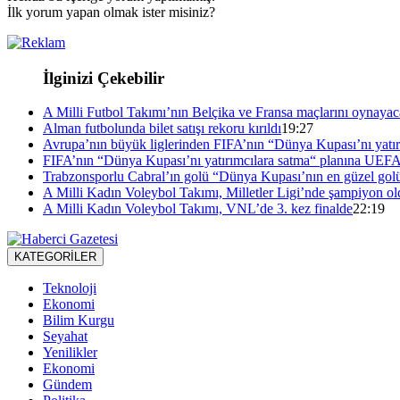
İlk yorum yapan olmak ister misiniz?
İlginizi Çekebilir
A Milli Futbol Takımı’nın Belçika ve Fransa maçlarını oynayacağ
Alman futbolunda bilet satışı rekoru kırıldı
19:27
Avrupa’nın büyük liglerinden FIFA’nın “Dünya Kupası’nı yatırı
FIFA’nın “Dünya Kupası’nı yatırımcılara satma“ planına UEFA
Trabzonsporlu Cabral’ın golü “Dünya Kupası’nın en güzel golü
A Milli Kadın Voleybol Takımı, Milletler Ligi’nde şampiyon ol
A Milli Kadın Voleybol Takımı, VNL’de 3. kez finalde
22:19
KATEGORİLER
Teknoloji
Ekonomi
Bilim Kurgu
Seyahat
Yenilikler
Ekonomi
Gündem