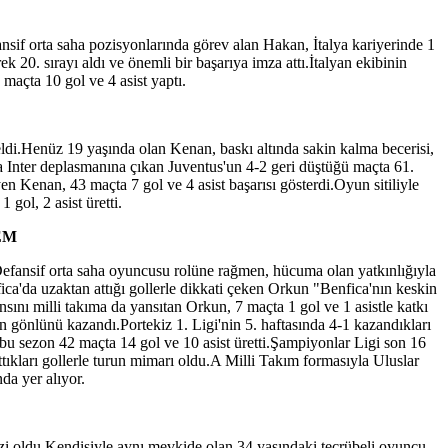
nsif orta saha pozisyonlarında görev alan Hakan, İtalya kariyerinde 1
 20. sırayı aldı ve önemli bir başarıya imza attı.İtalyan ekibinin
maçta 10 gol ve 4 asist yaptı.
ldi.Henüz 19 yaşında olan Kenan, baskı altında sakin kalma becerisi,
nda Inter deplasmanına çıkan Juventus'un 4-2 geri düştüğü maçta 61.
 Kenan, 43 maçta 7 gol ve 4 asist başarısı gösterdi.Oyun sitiliyle
gol, 2 asist üretti.
REM
Defansif orta saha oyuncusu rolüne rağmen, hücuma olan yatkınlığıyla
ica'da uzaktan attığı gollerle dikkati çeken Orkun "Benfica'nın keskin
nsını milli takıma da yansıtan Orkun, 7 maçta 1 gol ve 1 asistle katkı
n gönlünü kazandı.Portekiz 1. Ligi'nin 5. haftasında 4-1 kazandıkları
 bu sezon 42 maçta 14 gol ve 10 asist üretti.Şampiyonlar Ligi son 16
ttıkları gollerle turun mimarı oldu.A Milli Takım formasıyla Uluslar
da yer alıyor.
zi oldu.Kendisiyle aynı mevkide olan 34 yaşındaki tecrübeli oyuncu