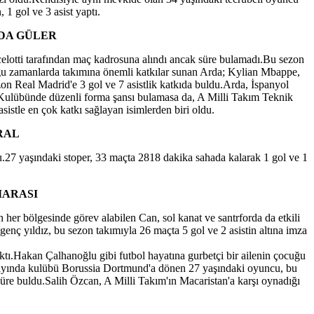
 gol ve 3 asist yaptı.
RDA GÜLER
celotti tarafından maç kadrosuna alındı ancak süre bulamadı.Bu sezon
duğu zamanlarda takımına önemli katkılar sunan Arda; Kylian Mbappe,
on Real Madrid'e 3 gol ve 7 asistlik katkıda buldu.Arda, İspanyol
ulübünde düzenli forma şansı bulamasa da, A Milli Takım Teknik
istle en çok katkı sağlayan isimlerden biri oldu.
İRAL
du.27 yaşındaki stoper, 33 maçta 2818 dakika sahada kalarak 1 gol ve 1
MARASI
her bölgesinde görev alabilen Can, sol kanat ve santrforda da etkili
nç yıldız, bu sezon takımıyla 26 maçta 5 gol ve 2 asistin altına imza
ıktı.Hakan Çalhanoğlu gibi futbol hayatına gurbetçi bir ailenin çocuğu
k ayında kulübü Borussia Dortmund'a dönen 27 yaşındaki oyuncu, bu
üre buldu.Salih Özcan, A Milli Takım'ın Macaristan'a karşı oynadığı