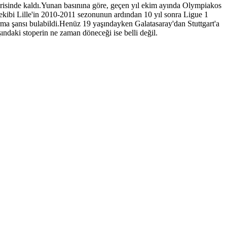
gerisinde kaldı.Yunan basınına göre, geçen yıl ekim ayında Olympiakos
ız ekibi Lille'in 2010-2011 sezonunun ardından 10 yıl sonra Ligue 1
 şansı bulabildi.Henüz 19 yaşındayken Galatasaray'dan Stuttgart'a
ndaki stoperin ne zaman döneceği ise belli değil.