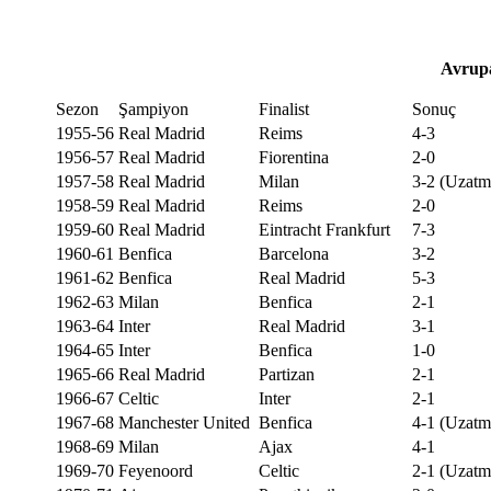
Avrupa
Sezon
Şampiyon
Finalist
Sonuç
1955-56
Real Madrid
Reims
4-3
1956-57
Real Madrid
Fiorentina
2-0
1957-58
Real Madrid
Milan
3-2 (Uzatm
1958-59
Real Madrid
Reims
2-0
1959-60
Real Madrid
Eintracht Frankfurt
7-3
1960-61
Benfica
Barcelona
3-2
1961-62
Benfica
Real Madrid
5-3
1962-63
Milan
Benfica
2-1
1963-64
Inter
Real Madrid
3-1
1964-65
Inter
Benfica
1-0
1965-66
Real Madrid
Partizan
2-1
1966-67
Celtic
Inter
2-1
1967-68
Manchester United
Benfica
4-1 (Uzatm
1968-69
Milan
Ajax
4-1
1969-70
Feyenoord
Celtic
2-1 (Uzatm