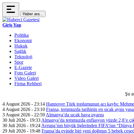
Haber ara...
Giriş Yap
Politika
Ekonomi
Hukuk
Sağlık
Teknoloji
Spor
E-Gazete
Foto Galeri
Video Galeri
Firma Rehberi
Şu a
4 August 2026 - 23:14
Hannover Türk toplumunun acı kaybı: Mehme
4 August 2026 - 23:10
Fransa, temmuzda tarihinin en sıcak ayını yaşa
3 August 2026 - 22:59
Almanya’da sıcak hava uyarısı
30 Juli 2026 - 19:33
Almanya’da temmuzda enflasyon yüzde 2,8’e çık
30 Juli 2026 - 19:24
Avrupa’nın büyük liglerinden FIFA’nın “Dünya Ku
29 Juli 2026 - 19:48
Fransa’da evinde biri yeni doğmuş 5 bebek cesed