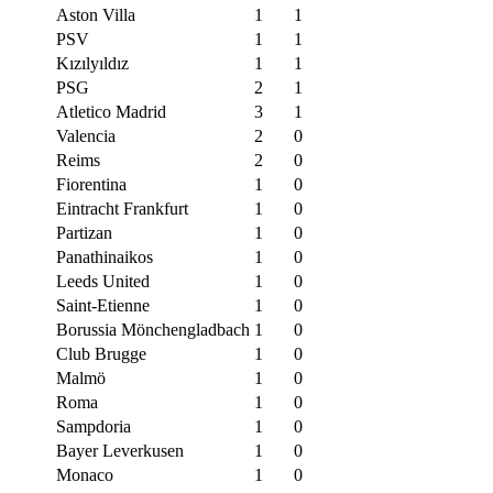
Aston Villa
1
1
PSV
1
1
Kızılyıldız
1
1
PSG
2
1
Atletico Madrid
3
1
Valencia
2
0
Reims
2
0
Fiorentina
1
0
Eintracht Frankfurt
1
0
Partizan
1
0
Panathinaikos
1
0
Leeds United
1
0
Saint-Etienne
1
0
Borussia Mönchengladbach
1
0
Club Brugge
1
0
Malmö
1
0
Roma
1
0
Sampdoria
1
0
Bayer Leverkusen
1
0
Monaco
1
0