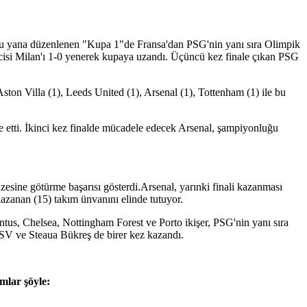
n bu yana düzenlenen "Kupa 1"de Fransa'dan PSG'nin yanı sıra Olimpik
ilcisi Milan'ı 1-0 yenerek kupaya uzandı. Üçüncü kez finale çıkan PSG
ston Villa (1), Leeds United (1), Arsenal (1), Tottenham (1) ile bu
e etti. İkinci kez finalde mücadele edecek Arsenal, şampiyonluğu
esine götürme başarısı gösterdi.Arsenal, yarınki finali kazanması
zanan (15) takım ünvanını elinde tutuyor.
tus, Chelsea, Nottingham Forest ve Porto ikişer, PSG'nin yanı sıra
SV ve Steaua Bükreş de birer kez kazandı.
mlar şöyle: