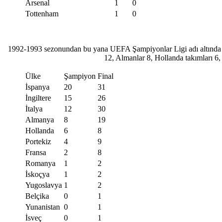
Arsenal
1
0
Tottenham
1
0
1992-1993 sezonundan bu yana UEFA Şampiyonlar Ligi adı altında oyn
12, Almanlar 8, Hollanda takımları 6, 
Ülke
Şampiyon
Final
İspanya
20
31
İngiltere
15
26
İtalya
12
30
Almanya
8
19
Hollanda
6
8
Portekiz
4
9
Fransa
2
8
Romanya
1
2
İskoçya
1
2
Yugoslavya
1
2
Belçika
0
1
Yunanistan
0
1
İsveç
0
1