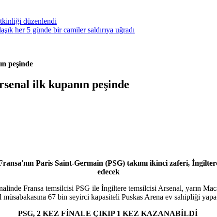
kinliği düzenlendi
ık her 5 günde bir camiler saldırıya uğradı
ın peşinde
senal ilk kupanın peşinde
sa'nın Paris Saint-Germain (PSG) takımı ikinci zaferi, İngiltere 
edecek
linde Fransa temsilcisi PSG ile İngiltere temsilcisi Arsenal, yarın Mac
al müsabakasına 67 bin seyirci kapasiteli Puskas Arena ev sahipliği yapa
PSG, 2 KEZ FİNALE ÇIKIP 1 KEZ KAZANABİLDİ