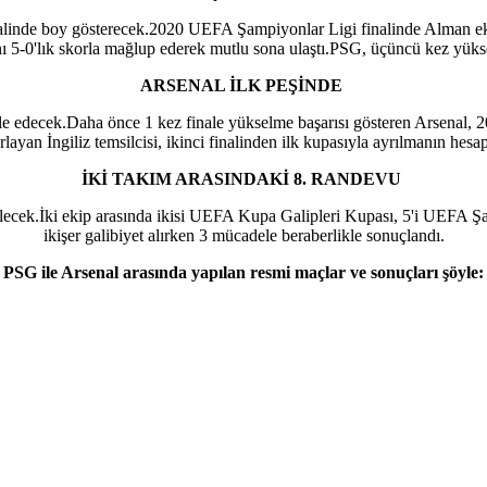
alinde boy gösterecek.2020 UEFA Şampiyonlar Ligi finalinde Alman ek
ını 5-0'lık skorla mağlup ederek mutlu sona ulaştı.PSG, üçüncü kez yükse
ARSENAL İLK PEŞİNDE
edecek.Daha önce 1 kez finale yükselme başarısı gösteren Arsenal, 200
arlayan İngiliz temsilcisi, ikinci finalinden ilk kupasıyla ayrılmanın hesap
İKİ TAKIM ARASINDAKİ 8. RANDEVU
ecek.İki ekip arasında ikisi UEFA Kupa Galipleri Kupası, 5'i UEFA Şam
ikişer galibiyet alırken 3 mücadele beraberlikle sonuçlandı.
PSG ile Arsenal arasında yapılan resmi maçlar ve sonuçları şöyle: