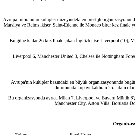
Avrupa futbolunun kulüpler düzeyindeki en prestijli organizasyonund
Marsilya ve Reims ikişer, Saint-Etienne ile Monaco birer kez finale 
Bu güne kadar 26 kez finale çıkan İngilizler ise Liverpool (10), M
Liverpool 6, Manchester United 3, Chelsea ile Nottingham Forest
Avrupa'nın kulüpler bazındaki en büyük organizasyonunda bugüne k
durumunda kupayı kaldıran 25. takım olac
Bu organizasyonda ayrıca Milan 7, Liverpool ve Bayern Münih 6'şar
Manchester City, Aston Villa, Borussia D
Organizasy
Takım
Final
Kupa