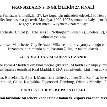
FRANSIZLARIN 9, İNGİLİZLERİN 27. FİNALİ
a Fransızlar 9, İngilizler, 27. kez kupa için mücadele edecek.1955'te
yükselme başarısı gösterdi. Marsilya, 1992-1993 sezonunda İtalya tems
ise geçen sezon Inter'i 5-0 yenerek zafere ulaştı.
anchester United (5), Chelsea (3), Nottingham Forest (2), Chelsea (2), A
sahnede yer aldı.
 ikişer, Manchester City ile Aston Villa ise birer kez şampiyonluğu eld
kazanması durumunda bunu başaran 7. İngiliz takımı olacak.
24 FARKLI TAKIM KUPAYA UZANDI
adar 42 farklı takım final maçına çıkarken, 24 farklı ekip kupayı müz
ak.İspanya temsilcisi Real Madrid, UEFA Şampiyonlar Ligi'ni en çok ka
, Barcelona 5, Ajax 4, Manchester United ve Inter 3'er, Benfica, Juven
ortmund, Celtic, Kızılyıldız, Feyenoord, Hamburg, Olimpik Marsilya, P
FİNALİSTLER VE KUPA SAYILARI
on tarihinde bu seneye kadar finale kalan ve kupayı kazanan takı