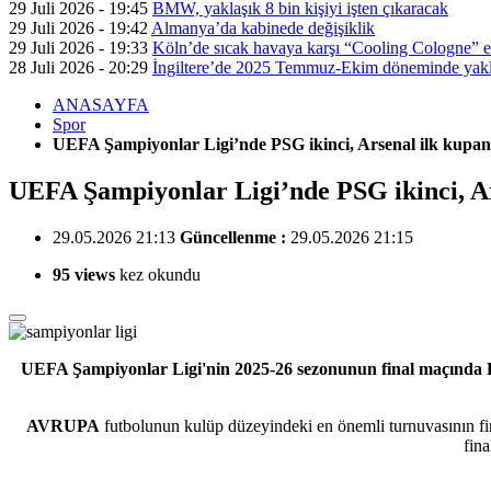
29 Juli 2026 - 19:45
BMW, yaklaşık 8 bin kişiyi işten çıkaracak
29 Juli 2026 - 19:42
Almanya’da kabinede değişiklik
29 Juli 2026 - 19:33
Köln’de sıcak havaya karşı “Cooling Cologne” et
28 Juli 2026 - 20:29
İngiltere’de 2025 Temmuz-Ekim döneminde yaklaş
ANASAYFA
Spor
UEFA Şampiyonlar Ligi’nde PSG ikinci, Arsenal ilk kupan
UEFA Şampiyonlar Ligi’nde PSG ikinci, Ar
29.05.2026 21:13
Güncellenme :
29.05.2026 21:15
95 views
kez okundu
UEFA Şampiyonlar Ligi'nin 2025-26 sezonunun final maçında Fran
AVRUPA
futbolunun kulüp düzeyindeki en önemli turnuvasının fina
fin