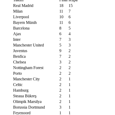
Real Madrid
18
15
Milan
11
7
Liverpool
10
6
Bayern Münih
11
6
Barcelona
8
5
Ajax
6
4
Inter
7
3
Manchester United
5
3
Juventus
9
2
Benfica
7
2
Chelsea
3
2
Nottingham Forest
2
2
Porto
2
2
Manchester City
2
1
Celtic
2
1
Hamburg
2
1
Steaua Bükreş
2
1
Olimpik Marsilya
2
1
Borussia Dortmund
3
1
Feyenoord
1
1