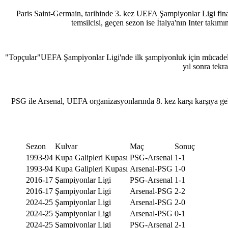
Paris Saint-Germain, tarihinde 3. kez UEFA Şampiyonlar Ligi fin
temsilcisi, geçen sezon ise İtalya'nın Inter takım
"Topçular"UEFA Şampiyonlar Ligi'nde ilk şampiyonluk için mücadele 
yıl sonra tekr
PSG ile Arsenal, UEFA organizasyonlarında 8. kez karşı karşıya gel
Sezon
Kulvar
Maç
Sonuç
1993-94
Kupa Galipleri Kupası
PSG-Arsenal
1-1
1993-94
Kupa Galipleri Kupası
Arsenal-PSG
1-0
2016-17
Şampiyonlar Ligi
PSG-Arsenal
1-1
2016-17
Şampiyonlar Ligi
Arsenal-PSG
2-2
2024-25
Şampiyonlar Ligi
Arsenal-PSG
2-0
2024-25
Şampiyonlar Ligi
Arsenal-PSG
0-1
2024-25
Şampiyonlar Ligi
PSG-Arsenal
2-1