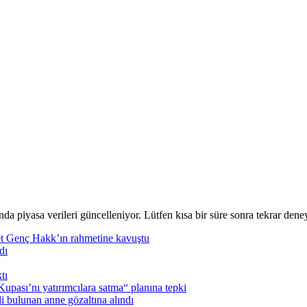
nda piyasa verileri güncelleniyor. Lütfen kısa bir süre sonra tekrar deney
t Genç Hakk’ın rahmetine kavuştu
dı
tı
pası’nı yatırımcılara satma“ planına tepki
i bulunan anne gözaltına alındı