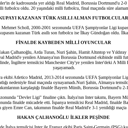
üler'in de kadrosunda yer aldığı Real Madrid, Borussia Dortmund'u 2
li futbolcu oldu. 20 yaşındaki milli futbolcu, final maçında süre alam
KUPAYI KAZANAN TÜRK ASILLI ALMAN FUTBOLCULA
'teki Mehmet Scholl, 2000-2001 sezonunda UEFA Şampiyonlar Ligi kupa
upasını kazanan Türk asıllı son futbolcu ise İlkay Gündoğan oldu. İlk
FİNALDE KAYBEDEN MİLLİ OYUNCULAR
n Çalhanoğlu, Arda Turan, Nuri Şahin, Hamit Altıntop ve Yıldıray Ba
 Madrid'e yenilen Almanya'nın Borussia Dortmund ekibinde milli futbo
e, İngiltere temsilcisi Manchester City'ye yenilen Inter'deki A Milli 
yaşayamadı.
anya ekibi Atletico Madrid, 2013-2014 sezonunda UEFA Şampiyonlar Ligi
akatlığı nedeniyle final maçında oynayamadı.Nuri Şahin, Almanya tems
akımlarının karşılaştığı finalde Bayern Münih, Borussia Dortmund'u 2-
unda "Devler Ligi" finaline çıktı. İtalya'nın Inter takımı, Bayern Mü
nda finalde mücadele etti. İspanya temsilcisi Real Madrid, finalde B
 giyen Emre Can, takımının finalde Real Madrid'e 3-1 yenildiği maçta 
HAKAN ÇALHANOĞLU İLKLER PEŞİNDE
 İtalya temsilcisi Inter ile Fransız ekibi Paris Saint-Germain (PSG) k