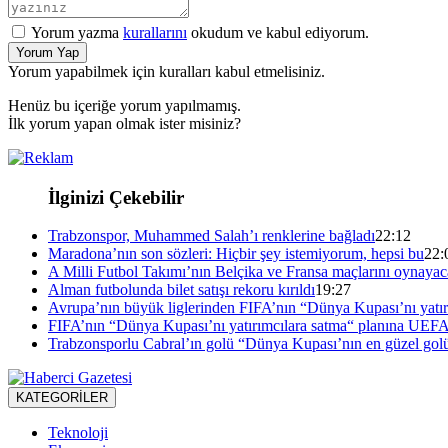
Yorum yazma
kurallarını
okudum ve kabul ediyorum.
Yorum Yap
Yorum yapabilmek için kuralları kabul etmelisiniz.
Henüz bu içeriğe yorum yapılmamış.
İlk yorum yapan olmak ister misiniz?
İlginizi Çekebilir
Trabzonspor, Muhammed Salah’ı renklerine bağladı
22:12
Maradona’nın son sözleri: Hiçbir şey istemiyorum, hepsi bu
22:
A Milli Futbol Takımı’nın Belçika ve Fransa maçlarını oynayacağ
Alman futbolunda bilet satışı rekoru kırıldı
19:27
Avrupa’nın büyük liglerinden FIFA’nın “Dünya Kupası’nı yatırı
FIFA’nın “Dünya Kupası’nı yatırımcılara satma“ planına UEFA
Trabzonsporlu Cabral’ın golü “Dünya Kupası’nın en güzel golü
KATEGORİLER
Teknoloji