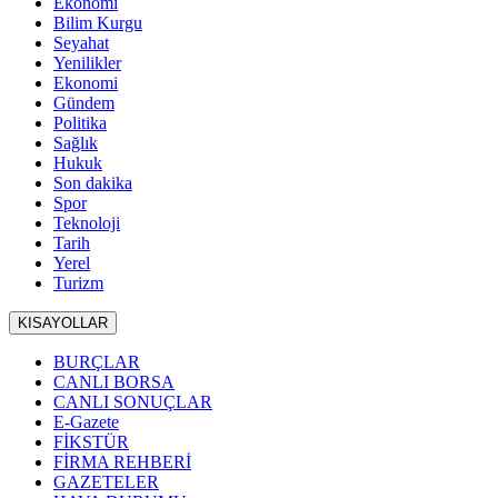
Ekonomi
Bilim Kurgu
Seyahat
Yenilikler
Ekonomi
Gündem
Politika
Sağlık
Hukuk
Son dakika
Spor
Teknoloji
Tarih
Yerel
Turizm
KISAYOLLAR
BURÇLAR
CANLI BORSA
CANLI SONUÇLAR
E-Gazete
FİKSTÜR
FİRMA REHBERİ
GAZETELER