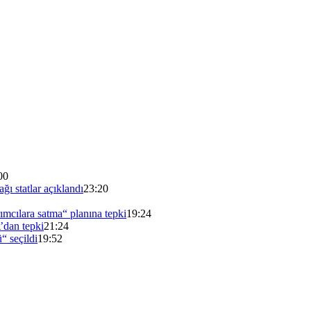
00
ı statlar açıklandı
23:20
mcılara satma“ planına tepki
19:24
’dan tepki
21:24
“ seçildi
19:52