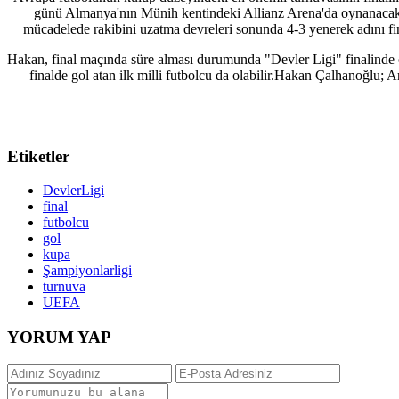
günü Almanya'nın Münih kentindeki Allianz Arena'da oynanacak. 
mücadelede rakibini uzatma devreleri sonunda 4-3 yenerek adını f
Hakan, final maçında süre alması durumunda "Devler Ligi" finalinde
finalde gol atan ilk milli futbolcu da olabilir.Hakan Çalhanoğl
Etiketler
DevlerLigi
final
futbolcu
gol
kupa
Şampiyonlarligi
turnuva
UEFA
YORUM YAP