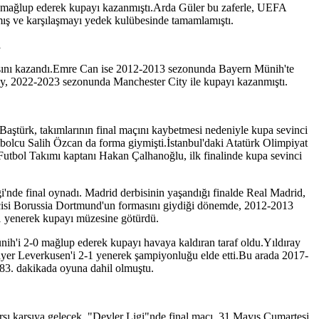
-0 mağlup ederek kupayı kazanmıştı.Arda Güler bu zaferle, UEFA
amış ve karşılaşmayı yedek kulübesinde tamamlamıştı.
R
sını kazandı.Emre Can ise 2012-2013 sezonunda Bayern Münih'te
ay, 2022-2023 sezonunda Manchester City ile kupayı kazanmıştı.
ştürk, takımlarının final maçını kaybetmesi nedeniyle kupa sevinci
lcu Salih Özcan da forma giymişti.İstanbul'daki Atatürk Olimpiyat
Futbol Takımı kaptanı Hakan Çalhanoğlu, ilk finalinde kupa sevinci
'nde final oynadı. Madrid derbisinin yaşandığı finalde Real Madrid,
ilcisi Borussia Dortmund'un formasını giydiği dönemde, 2012-2013
1 yenerek kupayı müzesine götürdü.
nih'i 2-0 mağlup ederek kupayı havaya kaldıran taraf oldu.Yıldıray
ayer Leverkusen'i 2-1 yenerek şampiyonluğu elde etti.Bu arada 2017-
83. dakikada oyuna dahil olmuştu.
arşı karşıya gelecek. "Devler Ligi"nde final maçı, 31 Mayıs Cumartesi