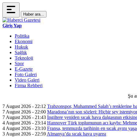
Haber ara...
Giriş Yap
Politika
Ekonomi
Hukuk
Sağlık
Teknoloji
Spor
E-Gazete
Foto Galeri
Video Galeri
Firma Rehberi
Şu a
7 August 2026 - 22:12
Trabzonspor, Muhammed Salah’ı renklerine ba
7 August 2026 - 22:00
Maradona’nın son sözleri: Hiçbir şey istemiyo
7 August 2026 - 21:43
İngiltere yeniden sıcak hava dalgasının etkisin
4 August 2026 - 23:14
Hannover Türk toplumunun acı kaybı: Mehme
4 August 2026 - 23:10
Fransa, temmuzda tarihinin en sıcak ayını yaşa
3 August 2026 - 22:59
Almanya’da sıcak hava uyarısı