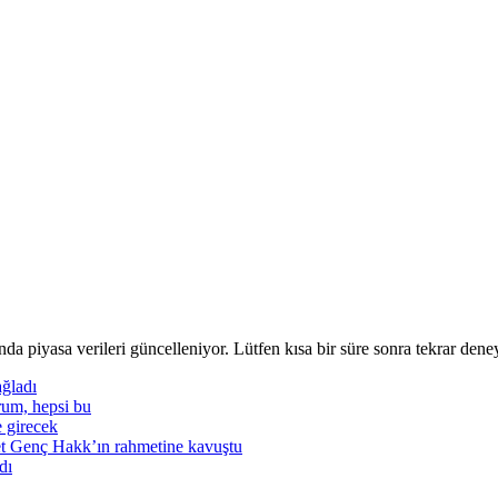
nda piyasa verileri güncelleniyor. Lütfen kısa bir süre sonra tekrar deney
ğladı
rum, hepsi bu
e girecek
t Genç Hakk’ın rahmetine kavuştu
dı