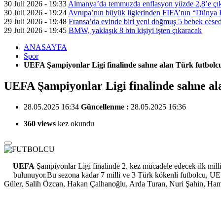
30 Juli 2026 - 19:33
Almanya’da temmuzda enflasyon yüzde 2,8’e çık
30 Juli 2026 - 19:24
Avrupa’nın büyük liglerinden FIFA’nın “Dünya Ku
29 Juli 2026 - 19:48
Fransa’da evinde biri yeni doğmuş 5 bebek cesed
29 Juli 2026 - 19:45
BMW, yaklaşık 8 bin kişiyi işten çıkaracak
ANASAYFA
Spor
UEFA Şampiyonlar Ligi finalinde sahne alan Türk futbolc
UEFA Şampiyonlar Ligi finalinde sahne al
28.05.2025 16:34
Güncellenme :
28.05.2025 16:36
360 views
kez okundu
UEFA
Şampiyonlar Ligi finalinde 2. kez mücadele edecek ilk milli
bulunuyor.Bu sezona kadar 7 milli ve 3 Türk kökenli futbolcu, UE
Güler, Salih Özcan, Hakan Çalhanoğlu, Arda Turan, Nuri Şahin, Hami