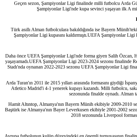
Geçen sezon, Şampiyonlar Ligi finalinde milli futbolcu Arda G
Şampiyonlar Ligi'nde kupa sevinci yaşayan ilk A mil
Türk asıllı Alman futbolculara bakıldığında ise Bayern Münih
Şampiyonlar Ligi kupasını kaldırmıştı.UEFA Şampiyonlar Ligi k
Daha önce UEFA Şampiyonlar Ligi'nde forma giyen Salih Özcan, Haka
yaşayamadı.UEFA Şampiyonlar Ligi 2023-2024 sezonu finalinde Real
Stadı'nda oynanan 2022-2023 sezonu UEFA Şampiyonlar Ligi finalind
Arda Turan'ın 2011 ile 2015 yılları arasında formasını giydiği İsp
Atletico Madrid'i 4-1 yenerek kupayı kazandı. Milli futbolcu, s
sezonunda finalde oynadı. Alman t
Hamit Altıntop, Almanya'nın Bayern Münih ekibiyle 2009-2010 sezon
Baştürk ise Almanya'nın Bayer Leverkusen ekibiyle 2001-2002 sezonu
2018 sezonunda Liverpool forması
Avrupa futbolunun kulüp düzeyindeki en önemli turnuvasının finalinde