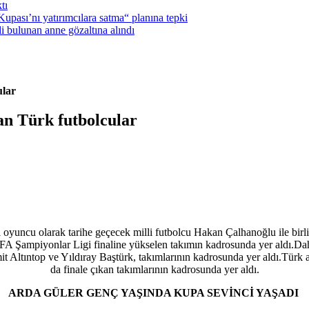
tı
pası’nı yatırımcılara satma“ planına tepki
i bulunan anne gözaltına alındı
ular
an Türk futbolcular
 oyuncu olarak tarihe
geçecek milli futbolcu Hakan Çalhanoğlu ile birl
FA Şampiyonlar Ligi finaline yükselen takımın kadrosunda yer aldı.Da
t Altıntop ve Yıldıray Baştürk, takımlarının kadrosunda yer aldı.Türk
da finale çıkan takımlarının kadrosunda yer aldı.
ARDA GÜLER GENÇ YAŞINDA KUPA SEVİNCİ YAŞADI