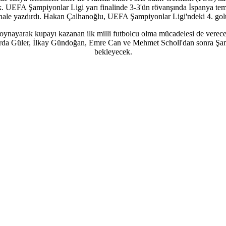
UEFA Şampiyonlar Ligi yarı finalinde 3-3'ün rövanşında İspanya temsil
inale yazdırdı. Hakan Çalhanoğlu, UEFA Şampiyonlar Ligi'ndeki 4. golü
 oynayarak kupayı kazanan ilk milli futbolcu olma mücadelesi de ver
u; Arda Güler, İlkay Gündoğan, Emre Can ve Mehmet Scholl'dan sonra 
bekleyecek.