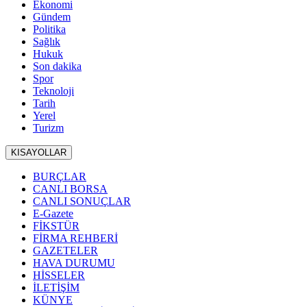
Ekonomi
Gündem
Politika
Sağlık
Hukuk
Son dakika
Spor
Teknoloji
Tarih
Yerel
Turizm
KISAYOLLAR
BURÇLAR
CANLI BORSA
CANLI SONUÇLAR
E-Gazete
FİKSTÜR
FİRMA REHBERİ
GAZETELER
HAVA DURUMU
HİSSELER
İLETİŞİM
KÜNYE