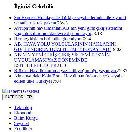
İlginizi Çekebilir
SunExpress Holidays ile Türkiye seyahatlerinde aile ziyareti
ve tatil artık tek pakette
23:43
Avrupa’nın havalimanları AB’nin yeni giriş çıkış sistemini
yoğunluk durumunda devre dışı bırakıyor
23:13
Her beş kişiden biri tatile gidemiyor
20:34
AB, HAVA YOLU YOLCULARININ HAKLARINI
GÜÇLENDİREN DÜZENLEMEYİ ONAYLADI
19:02
AB’NİN YENİ GİRİŞ-ÇIKIŞ SİSTEMİ EES’NİN
UYGULAMASI YAZ DÖNEMİNDE
ESNETİLEBİLECEK
21:16
Brüksel Havalimanı’nda yaz tatili yoğunluğu yaşanıyor
22:35
Almanya’daki Köln/Bonn Havalimanı’ndan en çok seyahat
edilen ülke Türkiye
17:04
KATEGORİLER
Teknoloji
Ekonomi
Bilim Kurgu
Seyahat
Yenilikler