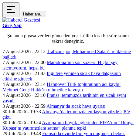
Haber ara...
Giriş Yap
Şu anda piyasa verileri güncelleniyor. Lütfen kısa bir süre sonra
tekrar deneyiniz.
7 August 2026 - 22:12
Trabzonspor, Muhammed Salah’ı renklerine
bağladı
7 August 2026 - 22:00
Maradona’nın son sözleri: Hiçbir şey
istemiyorum, hepsi bu
7 August 2026 - 21:43
İngiltere yeniden sıcak hava dalgasının
etkisine girecek
4 August 2026 - 23:14
Hannover Türk toplumunun acı kaybı:
Mehmet Genç Hakk’ın rahmetine kavuştu
4 August 2026 - 23:10
Fransa, temmuzda tarihinin en sıcak ayını
yaşadı
3 August 2026 - 22:59
Almanya’da sıcak hava uyarısı
30 Juli 2026 - 19:33
Almanya’da temmuzda enflasyon yüzde 2,8’e
çıktı
30 Juli 2026 - 19:24
Avrupa’nın büyük liglerinden FIFA’nın “Dünya
Kupası’nı yatırımcılara satma“ planına tepki
29 Juli 2026 - 19:48
Fransa’da evinde biri yeni doğmuş 5 bebek