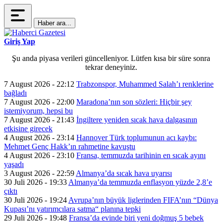
Haber ara...
Giriş Yap
Şu anda piyasa verileri güncelleniyor. Lütfen kısa bir süre sonra
tekrar deneyiniz.
7 August 2026 - 22:12
Trabzonspor, Muhammed Salah’ı renklerine
bağladı
7 August 2026 - 22:00
Maradona’nın son sözleri: Hiçbir şey
istemiyorum, hepsi bu
7 August 2026 - 21:43
İngiltere yeniden sıcak hava dalgasının
etkisine girecek
4 August 2026 - 23:14
Hannover Türk toplumunun acı kaybı:
Mehmet Genç Hakk’ın rahmetine kavuştu
4 August 2026 - 23:10
Fransa, temmuzda tarihinin en sıcak ayını
yaşadı
3 August 2026 - 22:59
Almanya’da sıcak hava uyarısı
30 Juli 2026 - 19:33
Almanya’da temmuzda enflasyon yüzde 2,8’e
çıktı
30 Juli 2026 - 19:24
Avrupa’nın büyük liglerinden FIFA’nın “Dünya
Kupası’nı yatırımcılara satma“ planına tepki
29 Juli 2026 - 19:48
Fransa’da evinde biri yeni doğmuş 5 bebek