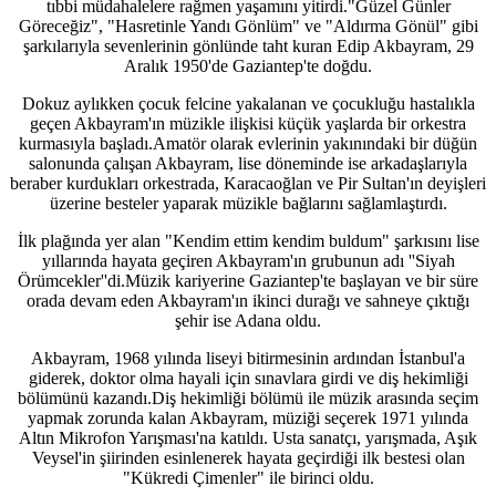
tıbbi müdahalelere rağmen yaşamını yitirdi."Güzel Günler
Göreceğiz", "Hasretinle Yandı Gönlüm" ve "Aldırma Gönül" gibi
şarkılarıyla sevenlerinin gönlünde taht kuran Edip Akbayram, 29
Aralık 1950'de Gaziantep'te doğdu.
Dokuz aylıkken çocuk felcine yakalanan ve çocukluğu hastalıkla
geçen Akbayram'ın müzikle ilişkisi küçük yaşlarda bir orkestra
kurmasıyla başladı.Amatör olarak evlerinin yakınındaki bir düğün
salonunda çalışan Akbayram, lise döneminde ise arkadaşlarıyla
beraber kurdukları orkestrada, Karacaoğlan ve Pir Sultan'ın deyişleri
üzerine besteler yaparak müzikle bağlarını sağlamlaştırdı.
İlk plağında yer alan "Kendim ettim kendim buldum" şarkısını lise
yıllarında hayata geçiren Akbayram'ın grubunun adı ''Siyah
Örümcekler''di.Müzik kariyerine Gaziantep'te başlayan ve bir süre
orada devam eden Akbayram'ın ikinci durağı ve sahneye çıktığı
şehir ise Adana oldu.
Akbayram, 1968 yılında liseyi bitirmesinin ardından İstanbul'a
giderek, doktor olma hayali için sınavlara girdi ve diş hekimliği
bölümünü kazandı.Diş hekimliği bölümü ile müzik arasında seçim
yapmak zorunda kalan Akbayram, müziği seçerek 1971 yılında
Altın Mikrofon Yarışması'na katıldı. Usta sanatçı, yarışmada, Aşık
Veysel'in şiirinden esinlenerek hayata geçirdiği ilk bestesi olan
"Kükredi Çimenler" ile birinci oldu.