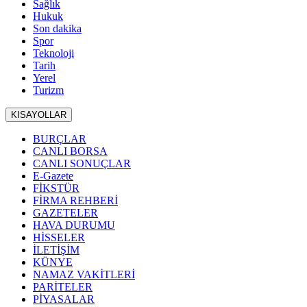
Sağlık
Hukuk
Son dakika
Spor
Teknoloji
Tarih
Yerel
Turizm
KISAYOLLAR
BURÇLAR
CANLI BORSA
CANLI SONUÇLAR
E-Gazete
FİKSTÜR
FİRMA REHBERİ
GAZETELER
HAVA DURUMU
HİSSELER
İLETİŞİM
KÜNYE
NAMAZ VAKİTLERİ
PARİTELER
PİYASALAR