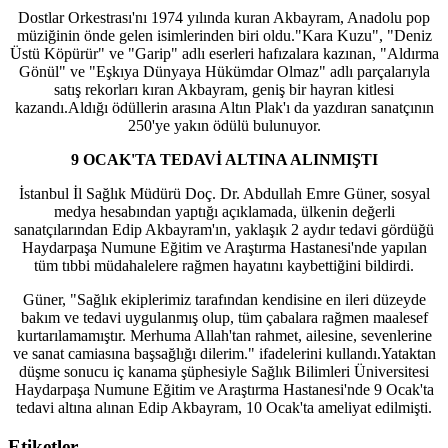
Dostlar Orkestrası'nı 1974 yılında kuran Akbayram, Anadolu pop
müziğinin önde gelen isimlerinden biri oldu."Kara Kuzu", "Deniz
Üstü Köpürür" ve "Garip" adlı eserleri hafızalara kazınan, "Aldırma
Gönül" ve "Eşkıya Dünyaya Hükümdar Olmaz" adlı parçalarıyla
satış rekorları kıran Akbayram, geniş bir hayran kitlesi
kazandı.Aldığı ödüllerin arasına Altın Plak'ı da yazdıran sanatçının
250'ye yakın ödülü bulunuyor.
9 OCAK'TA TEDAVİ ALTINA ALINMIŞTI
İstanbul İl Sağlık Müdürü Doç. Dr. Abdullah Emre Güner, sosyal
medya hesabından yaptığı açıklamada, ülkenin değerli
sanatçılarından Edip Akbayram'ın, yaklaşık 2 aydır tedavi gördüğü
Haydarpaşa Numune Eğitim ve Araştırma Hastanesi'nde yapılan
tüm tıbbi müdahalelere rağmen hayatını kaybettiğini bildirdi.
Güner, "Sağlık ekiplerimiz tarafından kendisine en ileri düzeyde
bakım ve tedavi uygulanmış olup, tüm çabalara rağmen maalesef
kurtarılamamıştır. Merhuma Allah'tan rahmet, ailesine, sevenlerine
ve sanat camiasına başsağlığı dilerim." ifadelerini kullandı.Yataktan
düşme sonucu iç kanama şüphesiyle Sağlık Bilimleri Üniversitesi
Haydarpaşa Numune Eğitim ve Araştırma Hastanesi'nde 9 Ocak'ta
tedavi altına alınan Edip Akbayram, 10 Ocak'ta ameliyat edilmişti.
Etiketler