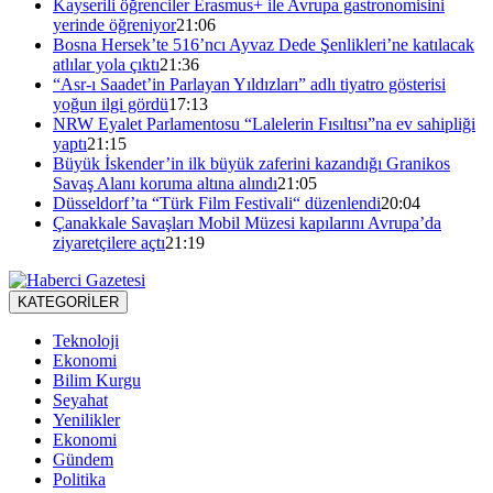
Kayserili öğrenciler Erasmus+ ile Avrupa gastronomisini
yerinde öğreniyor
21:06
Bosna Hersek’te 516’ncı Ayvaz Dede Şenlikleri’ne katılacak
atlılar yola çıktı
21:36
“Asr-ı Saadet’in Parlayan Yıldızları” adlı tiyatro gösterisi
yoğun ilgi gördü
17:13
NRW Eyalet Parlamentosu “Lalelerin Fısıltısı”na ev sahipliği
yaptı
21:15
Büyük İskender’in ilk büyük zaferini kazandığı Granikos
Savaş Alanı koruma altına alındı
21:05
Düsseldorf’ta “Türk Film Festivali“ düzenlendi
20:04
Çanakkale Savaşları Mobil Müzesi kapılarını Avrupa’da
ziyaretçilere açtı
21:19
KATEGORİLER
Teknoloji
Ekonomi
Bilim Kurgu
Seyahat
Yenilikler
Ekonomi
Gündem
Politika