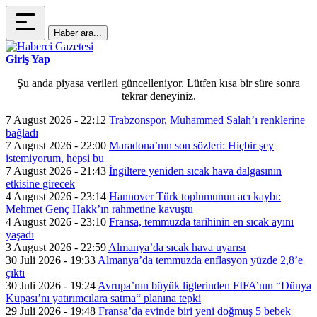
Haber ara...
Giriş Yap
Şu anda piyasa verileri güncelleniyor. Lütfen kısa bir süre sonra
tekrar deneyiniz.
7 August 2026 - 22:12
Trabzonspor, Muhammed Salah’ı renklerine
bağladı
7 August 2026 - 22:00
Maradona’nın son sözleri: Hiçbir şey
istemiyorum, hepsi bu
7 August 2026 - 21:43
İngiltere yeniden sıcak hava dalgasının
etkisine girecek
4 August 2026 - 23:14
Hannover Türk toplumunun acı kaybı:
Mehmet Genç Hakk’ın rahmetine kavuştu
4 August 2026 - 23:10
Fransa, temmuzda tarihinin en sıcak ayını
yaşadı
3 August 2026 - 22:59
Almanya’da sıcak hava uyarısı
30 Juli 2026 - 19:33
Almanya’da temmuzda enflasyon yüzde 2,8’e
çıktı
30 Juli 2026 - 19:24
Avrupa’nın büyük liglerinden FIFA’nın “Dünya
Kupası’nı yatırımcılara satma“ planına tepki
29 Juli 2026 - 19:48
Fransa’da evinde biri yeni doğmuş 5 bebek