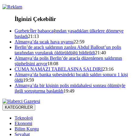
İlginizi Çekebilir
Gurbetçİler babaocağından yaşadıkları ülkelere dönmeye
başladı
21:13
Almanya’da sıcak hava uyarısı
22:59
Berlin’de araçlı saldırının zanlısı Abdul Ballout’un polis
tarafından vurularak öldürüldüğü bildirildi
21:40
Almanya’da polis Berlin’de araçla düzenlenen saldırının
şüphelisini arıyor
18:08
CUMA NAMAZI TABELASINA SALDIRI
23:16
Almanya’da banka şubesindeki bıçaklı saldırı sonucu 1 kişi
öldü
19:59
Almanya’da bir kişinin polis müdahalesi sonrası ölümüyle
ilgili soruşturma başlatıldı
19:49
KATEGORİLER
Teknoloji
Ekonomi
Bilim Kurgu
Seyahat