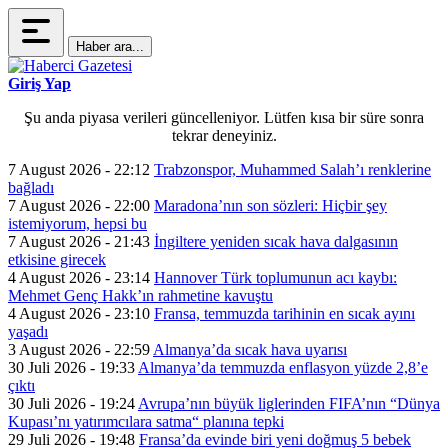
Haber ara...
Giriş Yap
Şu anda piyasa verileri güncelleniyor. Lütfen kısa bir süre sonra
tekrar deneyiniz.
7 August 2026 - 22:12
Trabzonspor, Muhammed Salah’ı renklerine
bağladı
7 August 2026 - 22:00
Maradona’nın son sözleri: Hiçbir şey
istemiyorum, hepsi bu
7 August 2026 - 21:43
İngiltere yeniden sıcak hava dalgasının
etkisine girecek
4 August 2026 - 23:14
Hannover Türk toplumunun acı kaybı:
Mehmet Genç Hakk’ın rahmetine kavuştu
4 August 2026 - 23:10
Fransa, temmuzda tarihinin en sıcak ayını
yaşadı
3 August 2026 - 22:59
Almanya’da sıcak hava uyarısı
30 Juli 2026 - 19:33
Almanya’da temmuzda enflasyon yüzde 2,8’e
çıktı
30 Juli 2026 - 19:24
Avrupa’nın büyük liglerinden FIFA’nın “Dünya
Kupası’nı yatırımcılara satma“ planına tepki
29 Juli 2026 - 19:48
Fransa’da evinde biri yeni doğmuş 5 bebek