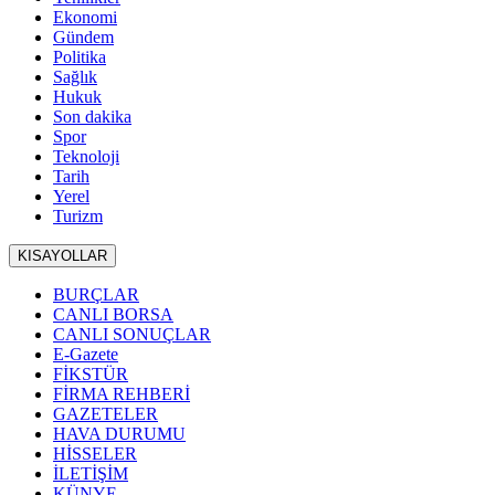
Ekonomi
Gündem
Politika
Sağlık
Hukuk
Son dakika
Spor
Teknoloji
Tarih
Yerel
Turizm
KISAYOLLAR
BURÇLAR
CANLI BORSA
CANLI SONUÇLAR
E-Gazete
FİKSTÜR
FİRMA REHBERİ
GAZETELER
HAVA DURUMU
HİSSELER
İLETİŞİM
KÜNYE