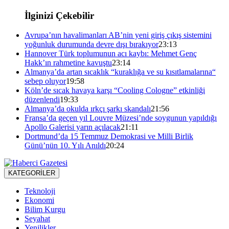
İlginizi Çekebilir
Avrupa’nın havalimanları AB’nin yeni giriş çıkış sistemini
yoğunluk durumunda devre dışı bırakıyor
23:13
Hannover Türk toplumunun acı kaybı: Mehmet Genç
Hakk’ın rahmetine kavuştu
23:14
Almanya’da artan sıcaklık “kuraklığa ve su kısıtlamalarına“
sebep oluyor
19:58
Köln’de sıcak havaya karşı “Cooling Cologne” etkinliği
düzenlendi
19:33
Almanya’da okulda ırkçı şarkı skandalı
21:56
Fransa’da geçen yıl Louvre Müzesi’nde soygunun yapıldığı
Apollo Galerisi yarın açılacak
21:11
Dortmund’da 15 Temmuz Demokrasi ve Milli Birlik
Günü’nün 10. Yılı Anıldı
20:24
KATEGORİLER
Teknoloji
Ekonomi
Bilim Kurgu
Seyahat
Yenilikler