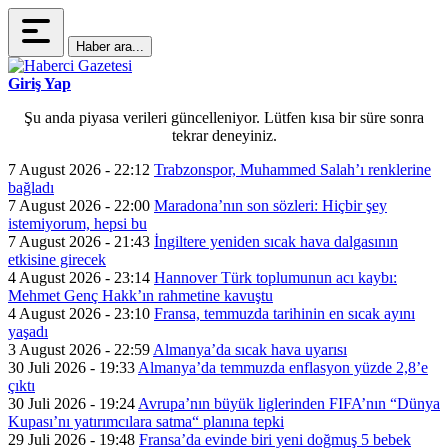
Haber ara...
Giriş Yap
Şu anda piyasa verileri güncelleniyor. Lütfen kısa bir süre sonra
tekrar deneyiniz.
7 August 2026 - 22:12
Trabzonspor, Muhammed Salah’ı renklerine
bağladı
7 August 2026 - 22:00
Maradona’nın son sözleri: Hiçbir şey
istemiyorum, hepsi bu
7 August 2026 - 21:43
İngiltere yeniden sıcak hava dalgasının
etkisine girecek
4 August 2026 - 23:14
Hannover Türk toplumunun acı kaybı:
Mehmet Genç Hakk’ın rahmetine kavuştu
4 August 2026 - 23:10
Fransa, temmuzda tarihinin en sıcak ayını
yaşadı
3 August 2026 - 22:59
Almanya’da sıcak hava uyarısı
30 Juli 2026 - 19:33
Almanya’da temmuzda enflasyon yüzde 2,8’e
çıktı
30 Juli 2026 - 19:24
Avrupa’nın büyük liglerinden FIFA’nın “Dünya
Kupası’nı yatırımcılara satma“ planına tepki
29 Juli 2026 - 19:48
Fransa’da evinde biri yeni doğmuş 5 bebek