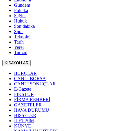
Gündem
Politika
Sağlık
Hukuk
Son dakika
Spor
Teknoloji
Tarih
Yerel
Turizm
KISAYOLLAR
BURÇLAR
CANLI BORSA
CANLI SONUÇLAR
E-Gazete
FİKSTÜR
FİRMA REHBERİ
GAZETELER
HAVA DURUMU
HİSSELER
İLETİŞİM
KÜNYE