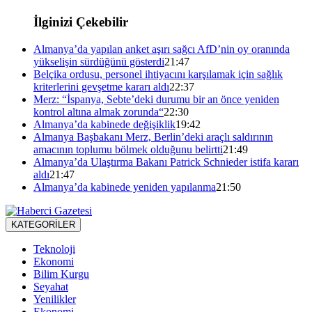
İlginizi Çekebilir
Almanya’da yapılan anket aşırı sağcı AfD’nin oy oranında
yükselişin sürdüğünü gösterdi
21:47
Belçika ordusu, personel ihtiyacını karşılamak için sağlık
kriterlerini gevşetme kararı aldı
22:37
Merz: “İspanya, Sebte’deki durumu bir an önce yeniden
kontrol altına almak zorunda“
22:30
Almanya’da kabinede değişiklik
19:42
Almanya Başbakanı Merz, Berlin’deki araçlı saldırının
amacının toplumu bölmek olduğunu belirtti
21:49
Almanya’da Ulaştırma Bakanı Patrick Schnieder istifa kararı
aldı
21:47
Almanya’da kabinede yeniden yapılanma
21:50
KATEGORİLER
Teknoloji
Ekonomi
Bilim Kurgu
Seyahat
Yenilikler
Ekonomi