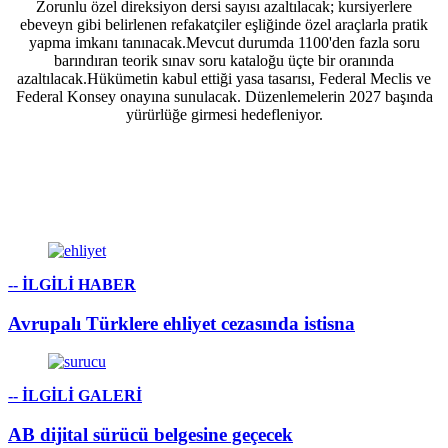
Zorunlu özel direksiyon dersi sayısı azaltılacak; kursiyerlere
ebeveyn gibi belirlenen refakatçiler eşliğinde özel araçlarla pratik
yapma imkanı tanınacak.Mevcut durumda 1100'den fazla soru
barındıran teorik sınav soru kataloğu üçte bir oranında
azaltılacak.Hükümetin kabul ettiği yasa tasarısı, Federal Meclis ve
Federal Konsey onayına sunulacak. Düzenlemelerin 2027 başında
yürürlüğe girmesi hedefleniyor.
-- İLGİLİ HABER
Avrupalı Türklere ehliyet cezasında istisna
-- İLGİLİ GALERİ
AB dijital sürücü belgesine geçecek