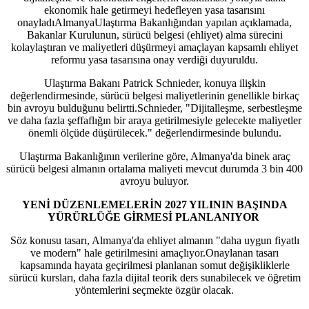
ekonomik hale getirmeyi hedefleyen yasa tasarısını
onayladıAlmanyaUlaştırma Bakanlığından yapılan açıklamada,
Bakanlar Kurulunun, sürücü belgesi (ehliyet) alma sürecini
kolaylaştıran ve maliyetleri düşürmeyi amaçlayan kapsamlı ehliyet
reformu yasa tasarısına onay verdiği duyuruldu.
Ulaştırma Bakanı Patrick Schnieder, konuya ilişkin
değerlendirmesinde, sürücü belgesi maliyetlerinin genellikle birkaç
bin avroyu bulduğunu belirtti.Schnieder, "Dijitalleşme, serbestleşme
ve daha fazla şeffaflığın bir araya getirilmesiyle gelecekte maliyetler
önemli ölçüde düşürülecek." değerlendirmesinde bulundu.
Ulaştırma Bakanlığının verilerine göre, Almanya'da binek araç
sürücü belgesi almanın ortalama maliyeti mevcut durumda 3 bin 400
avroyu buluyor.
YENİ DÜZENLEMELERİN 2027 YILININ BAŞINDA
YÜRÜRLÜĞE GİRMESİ PLANLANIYOR
Söz konusu tasarı, Almanya'da ehliyet almanın "daha uygun fiyatlı
ve modern" hale getirilmesini amaçlıyor.Onaylanan tasarı
kapsamında hayata geçirilmesi planlanan somut değişikliklerle
sürücü kursları, daha fazla dijital teorik ders sunabilecek ve öğretim
yöntemlerini seçmekte özgür olacak.