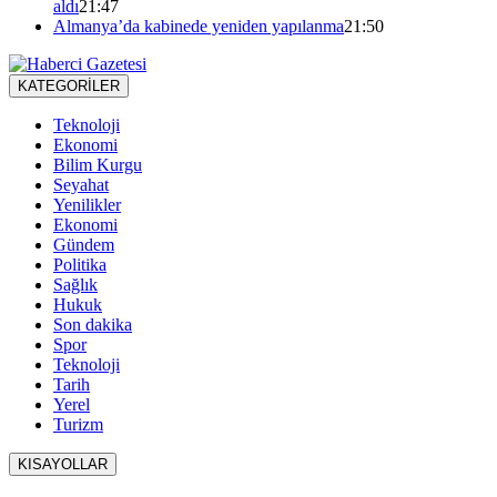
aldı
21:47
Almanya’da kabinede yeniden yapılanma
21:50
KATEGORİLER
Teknoloji
Ekonomi
Bilim Kurgu
Seyahat
Yenilikler
Ekonomi
Gündem
Politika
Sağlık
Hukuk
Son dakika
Spor
Teknoloji
Tarih
Yerel
Turizm
KISAYOLLAR