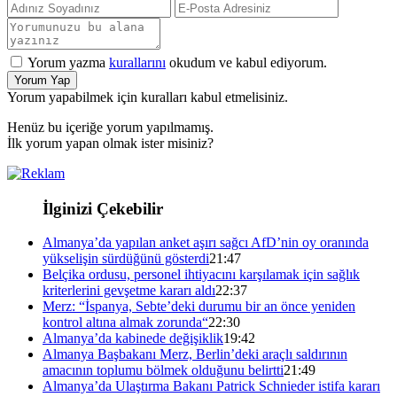
Yorum yazma
kurallarını
okudum ve kabul ediyorum.
Yorum Yap
Yorum yapabilmek için kuralları kabul etmelisiniz.
Henüz bu içeriğe yorum yapılmamış.
İlk yorum yapan olmak ister misiniz?
İlginizi Çekebilir
Almanya’da yapılan anket aşırı sağcı AfD’nin oy oranında
yükselişin sürdüğünü gösterdi
21:47
Belçika ordusu, personel ihtiyacını karşılamak için sağlık
kriterlerini gevşetme kararı aldı
22:37
Merz: “İspanya, Sebte’deki durumu bir an önce yeniden
kontrol altına almak zorunda“
22:30
Almanya’da kabinede değişiklik
19:42
Almanya Başbakanı Merz, Berlin’deki araçlı saldırının
amacının toplumu bölmek olduğunu belirtti
21:49
Almanya’da Ulaştırma Bakanı Patrick Schnieder istifa kararı