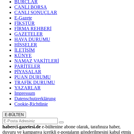
BURÇLAR
CANLI BORSA
CANLI SONUÇLAR
E-Gazete
FİKSTÜR
FİRMA REHBERİ
GAZETELER
HAVA DURUMU
HİSSELER
İLETİŞİM
KÜNYE
NAMAZ VAKİTLERİ
PARİTELER
PİYASALAR
PUAN DURUMU
TRAFİK DURUMU
YAZARLAR
Impressum
Datenschutzerklärung
Cookie-Richtlinie
E-BÜLTEN
haberci-gazetesi.de
e-bültenine abone olarak, tarafınıza haber,
duyuru ve kampanya içerikli e-postaların gönderilmesini kabul etmiş