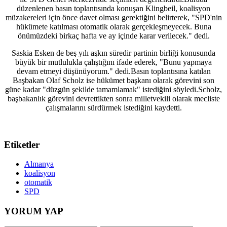
düzenlenen basın toplantısında konuşan Klingbeil, koalisyon
müzakereleri için önce davet olması gerektiğini belirterek, "SPD'nin
hükümete katılması otomatik olarak gerçekleşmeyecek. Buna
önümüzdeki birkaç hafta ve ay içinde karar verilecek." dedi.
Saskia Esken de beş yılı aşkın süredir partinin birliği konusunda
büyük bir mutlulukla çalıştığını ifade ederek, "Bunu yapmaya
devam etmeyi düşünüyorum." dedi.Basın toplantısına katılan
Başbakan Olaf Scholz ise hükümet başkanı olarak görevini son
güne kadar "düzgün şekilde tamamlamak" istediğini söyledi.Scholz,
başbakanlık görevini devrettikten sonra milletvekili olarak mecliste
çalışmalarını sürdürmek istediğini kaydetti.
Etiketler
Almanya
koalisyon
otomatik
SPD
YORUM YAP