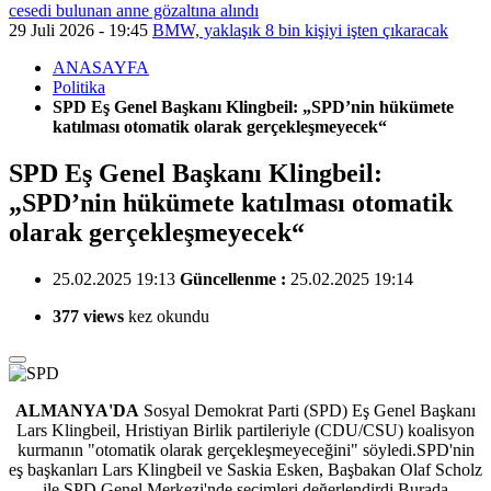
cesedi bulunan anne gözaltına alındı
29 Juli 2026 - 19:45
BMW, yaklaşık 8 bin kişiyi işten çıkaracak
ANASAYFA
Politika
SPD Eş Genel Başkanı Klingbeil: „SPD’nin hükümete
katılması otomatik olarak gerçekleşmeyecek“
SPD Eş Genel Başkanı Klingbeil:
„SPD’nin hükümete katılması otomatik
olarak gerçekleşmeyecek“
25.02.2025 19:13
Güncellenme :
25.02.2025 19:14
377 views
kez okundu
ALMANYA'DA
Sosyal Demokrat Parti (SPD) Eş Genel Başkanı
Lars Klingbeil,
Hristiyan Birlik partileriyle (CDU/CSU) koalisyon
kurmanın "otomatik olarak gerçekleşmeyeceğini" söyledi.SPD'nin
eş başkanları Lars Klingbeil ve Saskia Esken, Başbakan Olaf Scholz
ile SPD Genel Merkezi'nde seçimleri değerlendirdi.Burada