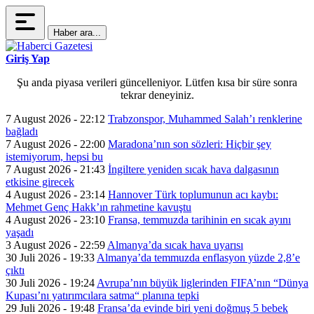
Haber ara...
Giriş Yap
Şu anda piyasa verileri güncelleniyor. Lütfen kısa bir süre sonra
tekrar deneyiniz.
7 August 2026 - 22:12
Trabzonspor, Muhammed Salah’ı renklerine
bağladı
7 August 2026 - 22:00
Maradona’nın son sözleri: Hiçbir şey
istemiyorum, hepsi bu
7 August 2026 - 21:43
İngiltere yeniden sıcak hava dalgasının
etkisine girecek
4 August 2026 - 23:14
Hannover Türk toplumunun acı kaybı:
Mehmet Genç Hakk’ın rahmetine kavuştu
4 August 2026 - 23:10
Fransa, temmuzda tarihinin en sıcak ayını
yaşadı
3 August 2026 - 22:59
Almanya’da sıcak hava uyarısı
30 Juli 2026 - 19:33
Almanya’da temmuzda enflasyon yüzde 2,8’e
çıktı
30 Juli 2026 - 19:24
Avrupa’nın büyük liglerinden FIFA’nın “Dünya
Kupası’nı yatırımcılara satma“ planına tepki
29 Juli 2026 - 19:48
Fransa’da evinde biri yeni doğmuş 5 bebek