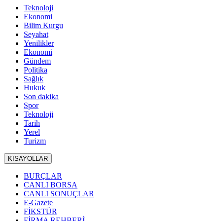
Teknoloji
Ekonomi
Bilim Kurgu
Seyahat
Yenilikler
Ekonomi
Gündem
Politika
Sağlık
Hukuk
Son dakika
Spor
Teknoloji
Tarih
Yerel
Turizm
KISAYOLLAR
BURÇLAR
CANLI BORSA
CANLI SONUÇLAR
E-Gazete
FİKSTÜR
FİRMA REHBERİ