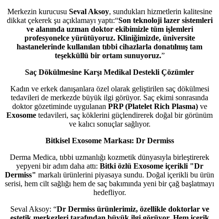
Merkezin kurucusu
Seval Aksoy
, sundukları hizmetlerin kalitesine
dikkat çekerek şu açıklamayı yaptı:“
Son teknoloji lazer sistemleri
ve alanında uzman doktor ekibimizle tüm işlemleri
profesyonelce yürütüyoruz. Kliniğimizde, üniversite
hastanelerinde kullanılan tıbbi cihazlarla donatılmış tam
teşekküllü bir ortam sunuyoruz.
”
Saç Dökülmesine Karşı Medikal Destekli Çözümler
Kadın ve erkek danışanlara özel olarak geliştirilen saç dökülmesi
tedavileri de merkezde büyük ilgi görüyor. Saç ekimi sonrasında
doktor gözetiminde uygulanan
PRP (Platelet Rich Plasma)
ve
Exosome
tedavileri, saç köklerini güçlendirerek doğal bir görünüm
ve kalıcı sonuçlar sağlıyor.
Bitkisel Exosome Markası: Dr Dermiss
Derma Medica, tıbbi uzmanlığı kozmetik dünyasıyla birleştirerek
yepyeni bir adım daha attı:
Bitki özlü Exosome içerikli "Dr
Dermiss"
markalı ürünlerini piyasaya sundu. Doğal içerikli bu ürün
serisi, hem cilt sağlığı hem de saç bakımında yeni bir çağ başlatmayı
hedefliyor.
Seval Aksoy: “
Dr Dermiss ürünlerimiz, özellikle doktorlar ve
estetik merkezleri tarafından büyük ilgi görüyor. Hem içerik