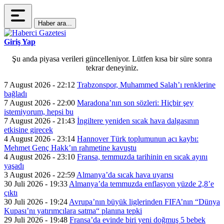
Haber ara...
Giriş Yap
Şu anda piyasa verileri güncelleniyor. Lütfen kısa bir süre sonra
tekrar deneyiniz.
7 August 2026 - 22:12
Trabzonspor, Muhammed Salah’ı renklerine
bağladı
7 August 2026 - 22:00
Maradona’nın son sözleri: Hiçbir şey
istemiyorum, hepsi bu
7 August 2026 - 21:43
İngiltere yeniden sıcak hava dalgasının
etkisine girecek
4 August 2026 - 23:14
Hannover Türk toplumunun acı kaybı:
Mehmet Genç Hakk’ın rahmetine kavuştu
4 August 2026 - 23:10
Fransa, temmuzda tarihinin en sıcak ayını
yaşadı
3 August 2026 - 22:59
Almanya’da sıcak hava uyarısı
30 Juli 2026 - 19:33
Almanya’da temmuzda enflasyon yüzde 2,8’e
çıktı
30 Juli 2026 - 19:24
Avrupa’nın büyük liglerinden FIFA’nın “Dünya
Kupası’nı yatırımcılara satma“ planına tepki
29 Juli 2026 - 19:48
Fransa’da evinde biri yeni doğmuş 5 bebek