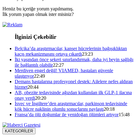
Henüz bu içeriğe yorum yapılmamış.
İlk yorum yapan olmak ister misiniz?
İlginizi Çekebilir
Belçika’da araştırmacılar, kanser hücrelerinin bağışıklıktan
kaçış mekanizmasını ortaya çıkardı
23:23
İki yaşından önce şekeri sınırlandırmak, daha iyi beyin sağlığı
ile bağlantılı olabilir
22:27
Merdiven engel değil! VIAMED, hastaları güvenle
ulaştırıyor
22:49
Demans hastalarına profesyonel destek: Ailelere nefes aldıran
hizmet
20:44
AB, obezite tedavisinde ağızdan kullanılan ilk GLP-1 ilacına
onay verdi
20:20
İsveç ve İngiltere’den araştırmacılar, parkinson tedavisinde
kök hücre naklinin olumlu sonuçlarını paylaştı
20:18
Fransa’da ölü doğumlar ile yenidoğan ölümleri artıyor
15:48
KATEGORİLER