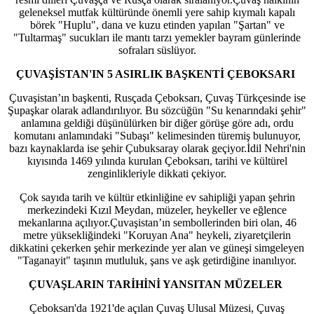
geleneksel mutfak kültüründe önemli yere sahip kıymalı kapalı
börek "Huplu", dana ve kuzu etinden yapılan "Şartan" ve
"Tultarmaş" sucukları ile mantı tarzı yemekler bayram günlerinde
sofraları süslüyor.
ÇUVAŞİSTAN'IN 5 ASIRLIK BAŞKENTİ ÇEBOKSARI
Çuvaşistan’ın başkenti, Rusçada Çeboksarı, Çuvaş Türkçesinde ise
Şupaşkar olarak adlandırılıyor. Bu sözcüğün "Su kenarındaki şehir"
anlamına geldiği düşünülürken bir diğer görüşe göre adı, ordu
komutanı anlamındaki "Subaşı" kelimesinden türemiş bulunuyor,
bazı kaynaklarda ise şehir Çubuksaray olarak geçiyor.İdil Nehri'nin
kıyısında 1469 yılında kurulan Çeboksarı, tarihi ve kültürel
zenginlikleriyle dikkati çekiyor.
Çok sayıda tarih ve kültür etkinliğine ev sahipliği yapan şehrin
merkezindeki Kızıl Meydan, müzeler, heykeller ve eğlence
mekanlarına açılıyor.Çuvaşistan’ın sembollerinden biri olan, 46
metre yüksekliğindeki "Koruyan Ana" heykeli, ziyaretçilerin
dikkatini çekerken şehir merkezinde yer alan ve güneşi simgeleyen
"Taganayit" taşının mutluluk, şans ve aşk getirdiğine inanılıyor.
ÇUVAŞLARIN TARİHİNİ YANSITAN MÜZELER
Çeboksarı'da 1921'de açılan Çuvaş Ulusal Müzesi, Çuvaş