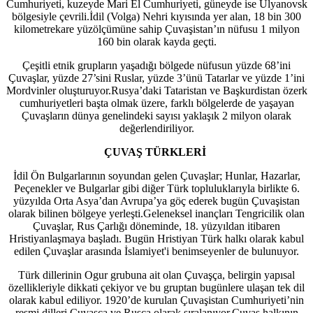
Cumhuriyeti, kuzeyde Mari El Cumhuriyeti, güneyde ise Ulyanovsk
bölgesiyle çevrili.İdil (Volga) Nehri kıyısında yer alan, 18 bin 300
kilometrekare yüzölçümüne sahip Çuvaşistan’ın nüfusu 1 milyon
160 bin olarak kayda geçti.
Çeşitli etnik grupların yaşadığı bölgede nüfusun yüzde 68’ini
Çuvaşlar, yüzde 27’sini Ruslar, yüzde 3’ünü Tatarlar ve yüzde 1’ini
Mordvinler oluşturuyor.Rusya’daki Tataristan ve Başkurdistan özerk
cumhuriyetleri başta olmak üzere, farklı bölgelerde de yaşayan
Çuvaşların dünya genelindeki sayısı yaklaşık 2 milyon olarak
değerlendiriliyor.
ÇUVAŞ TÜRKLERİ
İdil Ön Bulgarlarının soyundan gelen Çuvaşlar; Hunlar, Hazarlar,
Peçenekler ve Bulgarlar gibi diğer Türk topluluklarıyla birlikte 6.
yüzyılda Orta Asya’dan Avrupa’ya göç ederek bugün Çuvaşistan
olarak bilinen bölgeye yerleşti.Geleneksel inançları Tengricilik olan
Çuvaşlar, Rus Çarlığı döneminde, 18. yüzyıldan itibaren
Hristiyanlaşmaya başladı. Bugün Hristiyan Türk halkı olarak kabul
edilen Çuvaşlar arasında İslamiyet'i benimseyenler de bulunuyor.
Türk dillerinin Ogur grubuna ait olan Çuvaşça, belirgin yapısal
özellikleriyle dikkati çekiyor ve bu gruptan bugünlere ulaşan tek dil
olarak kabul ediliyor. 1920’de kurulan Çuvaşistan Cumhuriyeti’nin
resmi dilleri Çuvaşça ve Rusça olarak sıralanıyor.Çuvaş halkının