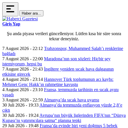
Haber ara...
Giriş Yap
Şu anda piyasa verileri güncelleniyor. Lütfen kısa bir süre sonra
tekrar deneyiniz.
7 August 2026 - 22:12
Trabzonspor, Muhammed Salah’ı renklerine
bağladı
7 August 2026 - 22:00
Maradona’nın son sözleri: Hiçbir şey
istemiyorum, hepsi bu
7 August 2026 - 21:43
İngiltere yeniden sıcak hava dalgasının
etkisine girecek
4 August 2026 - 23:14
Hannover Türk toplumunun acı kaybı:
Mehmet Genç Hakk’ın rahmetine kavuştu
4 August 2026 - 23:10
Fransa, temmuzda tarihinin en sıcak ayını
yaşadı
3 August 2026 - 22:59
Almanya’da sıcak hava uyarısı
30 Juli 2026 - 19:33
Almanya’da temmuzda enflasyon yüzde 2,8’e
çıktı
30 Juli 2026 - 19:24
Avrupa’nın büyük liglerinden FIFA’nın “Dünya
Kupası’nı yatırımcılara satma“ planına tepki
29 Juli 2026 - 19:48
Fransa’da evinde biri yeni doğmuş 5 bebek