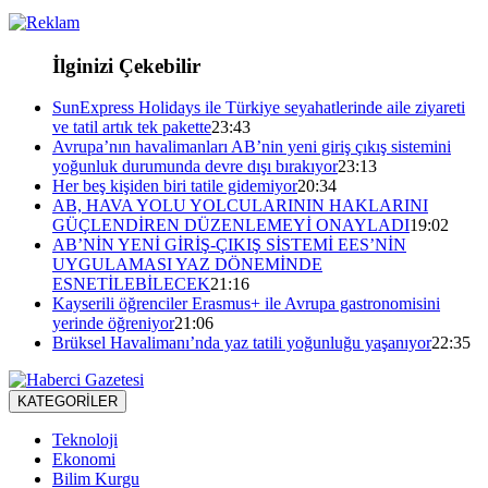
İlginizi Çekebilir
SunExpress Holidays ile Türkiye seyahatlerinde aile ziyareti
ve tatil artık tek pakette
23:43
Avrupa’nın havalimanları AB’nin yeni giriş çıkış sistemini
yoğunluk durumunda devre dışı bırakıyor
23:13
Her beş kişiden biri tatile gidemiyor
20:34
AB, HAVA YOLU YOLCULARININ HAKLARINI
GÜÇLENDİREN DÜZENLEMEYİ ONAYLADI
19:02
AB’NİN YENİ GİRİŞ-ÇIKIŞ SİSTEMİ EES’NİN
UYGULAMASI YAZ DÖNEMİNDE
ESNETİLEBİLECEK
21:16
Kayserili öğrenciler Erasmus+ ile Avrupa gastronomisini
yerinde öğreniyor
21:06
Brüksel Havalimanı’nda yaz tatili yoğunluğu yaşanıyor
22:35
KATEGORİLER
Teknoloji
Ekonomi
Bilim Kurgu