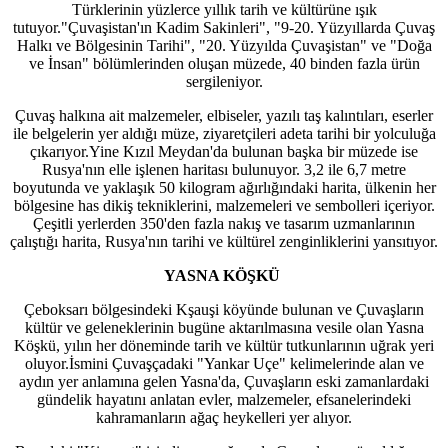
Türklerinin yüzlerce yıllık tarih ve kültürüne ışık
tutuyor."Çuvaşistan'ın Kadim Sakinleri", "9-20. Yüzyıllarda Çuvaş
Halkı ve Bölgesinin Tarihi", "20. Yüzyılda Çuvaşistan" ve "Doğa
ve İnsan" bölümlerinden oluşan müzede, 40 binden fazla ürün
sergileniyor.
Çuvaş halkına ait malzemeler, elbiseler, yazılı taş kalıntıları, eserler
ile belgelerin yer aldığı müze, ziyaretçileri adeta tarihi bir yolculuğa
çıkarıyor.Yine Kızıl Meydan'da bulunan başka bir müzede ise
Rusya'nın elle işlenen haritası bulunuyor. 3,2 ile 6,7 metre
boyutunda ve yaklaşık 50 kilogram ağırlığındaki harita, ülkenin her
bölgesine has dikiş tekniklerini, malzemeleri ve sembolleri içeriyor.
Çeşitli yerlerden 350'den fazla nakış ve tasarım uzmanlarının
çalıştığı harita, Rusya'nın tarihi ve kültürel zenginliklerini yansıtıyor.
YASNA KÖŞKÜ
Çeboksarı bölgesindeki Kşauşi köyünde bulunan ve Çuvaşların
kültür ve geleneklerinin bugüne aktarılmasına vesile olan Yasna
Köşkü, yılın her döneminde tarih ve kültür tutkunlarının uğrak yeri
oluyor.İsmini Çuvaşçadaki "Yankar Uçe" kelimelerinde alan ve
aydın yer anlamına gelen Yasna'da, Çuvaşların eski zamanlardaki
gündelik hayatını anlatan evler, malzemeler, efsanelerindeki
kahramanların ağaç heykelleri yer alıyor.