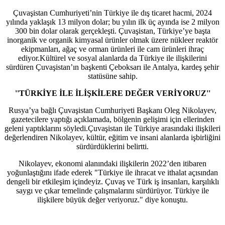
Çuvaşistan Cumhuriyeti’nin Türkiye ile dış ticaret hacmi, 2024
yılında yaklaşık 13 milyon dolar; bu yılın ilk üç ayında ise 2 milyon
300 bin dolar olarak gerçekleşti. Çuvaşistan, Türkiye’ye başta
inorganik ve organik kimyasal ürünler olmak üzere nükleer reaktör
ekipmanları, ağaç ve orman ürünleri ile cam ürünleri ihraç
ediyor.Kültürel ve sosyal alanlarda da Türkiye ile ilişkilerini
sürdüren Çuvaşistan’ın başkenti Çeboksarı ile Antalya, kardeş şehir
statüsüne sahip.
''TÜRKİYE İLE İLİŞKİLERE DEĞER VERİYORUZ''
Rusya’ya bağlı Çuvaşistan Cumhuriyeti Başkanı Oleg Nikolayev,
gazetecilere yaptığı açıklamada, bölgenin gelişimi için ellerinden
geleni yaptıklarını söyledi.Çuvaşistan ile Türkiye arasındaki ilişkileri
değerlendiren Nikolayev, kültür, eğitim ve insani alanlarda işbirliğini
sürdürdüklerini belirtti.
Nikolayev, ekonomi alanındaki ilişkilerin 2022’den itibaren
yoğunlaştığını ifade ederek "Türkiye ile ihracat ve ithalat açısından
dengeli bir etkileşim içindeyiz. Çuvaş ve Türk iş insanları, karşılıklı
saygı ve çıkar temelinde çalışmalarını sürdürüyor. Türkiye ile
ilişkilere büyük değer veriyoruz." diye konuştu.