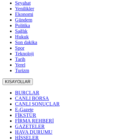
Seyahat
Yenilikler
Ekonomi
Gündem
Politika
Sağlık
Hukuk
Son dakika
Spor
Teknoloji
Tarih
Yerel
Turizm
KISAYOLLAR
BURÇLAR
CANLI BORSA
CANLI SONUÇLAR
E-Gazete
FİKSTÜR
FİRMA REHBERİ
GAZETELER
HAVA DURUMU
HİSSELER