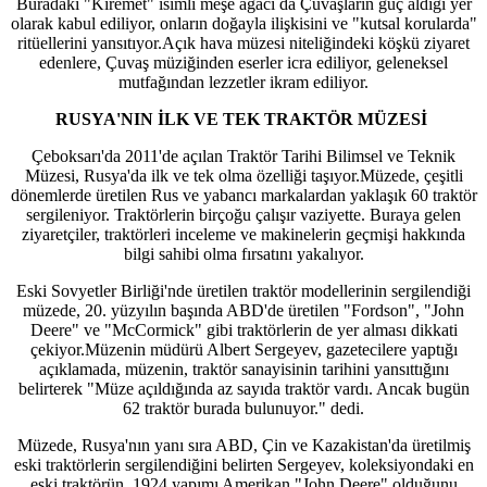
Buradaki "Kiremet" isimli meşe ağacı da Çuvaşların güç aldığı yer
olarak kabul ediliyor, onların doğayla ilişkisini ve "kutsal korularda"
ritüellerini yansıtıyor.Açık hava müzesi niteliğindeki köşkü ziyaret
edenlere, Çuvaş müziğinden eserler icra ediliyor, geleneksel
mutfağından lezzetler ikram ediliyor.
RUSYA'NIN İLK VE TEK TRAKTÖR MÜZESİ
Çeboksarı'da 2011'de açılan Traktör Tarihi Bilimsel ve Teknik
Müzesi, Rusya'da ilk ve tek olma özelliği taşıyor.Müzede, çeşitli
dönemlerde üretilen Rus ve yabancı markalardan yaklaşık 60 traktör
sergileniyor. Traktörlerin birçoğu çalışır vaziyette. Buraya gelen
ziyaretçiler, traktörleri inceleme ve makinelerin geçmişi hakkında
bilgi sahibi olma fırsatını yakalıyor.
Eski Sovyetler Birliği'nde üretilen traktör modellerinin sergilendiği
müzede, 20. yüzyılın başında ABD'de üretilen "Fordson", "John
Deere" ve "McCormick" gibi traktörlerin de yer alması dikkati
çekiyor.Müzenin müdürü Albert Sergeyev, gazetecilere yaptığı
açıklamada, müzenin, traktör sanayisinin tarihini yansıttığını
belirterek "Müze açıldığında az sayıda traktör vardı. Ancak bugün
62 traktör burada bulunuyor." dedi.
Müzede, Rusya'nın yanı sıra ABD, Çin ve Kazakistan'da üretilmiş
eski traktörlerin sergilendiğini belirten Sergeyev, koleksiyondaki en
eski traktörün, 1924 yapımı Amerikan "John Deere" olduğunu