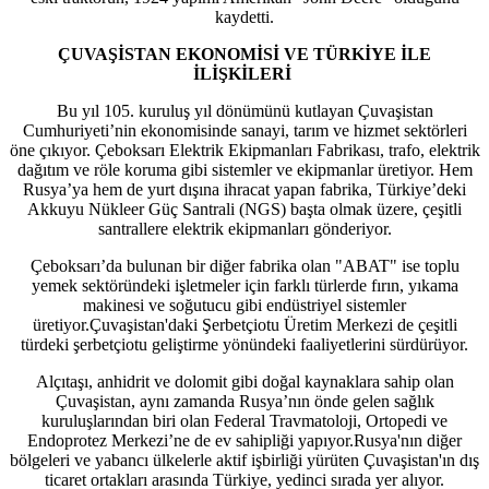
kaydetti.
ÇUVAŞİSTAN EKONOMİSİ VE TÜRKİYE İLE
İLİŞKİLERİ
Bu yıl 105. kuruluş yıl dönümünü kutlayan Çuvaşistan
Cumhuriyeti’nin ekonomisinde sanayi, tarım ve hizmet sektörleri
öne çıkıyor. Çeboksarı Elektrik Ekipmanları Fabrikası, trafo, elektrik
dağıtım ve röle koruma gibi sistemler ve ekipmanlar üretiyor. Hem
Rusya’ya hem de yurt dışına ihracat yapan fabrika, Türkiye’deki
Akkuyu Nükleer Güç Santrali (NGS) başta olmak üzere, çeşitli
santrallere elektrik ekipmanları gönderiyor.
Çeboksarı’da bulunan bir diğer fabrika olan "ABAT" ise toplu
yemek sektöründeki işletmeler için farklı türlerde fırın, yıkama
makinesi ve soğutucu gibi endüstriyel sistemler
üretiyor.Çuvaşistan'daki Şerbetçiotu Üretim Merkezi de çeşitli
türdeki şerbetçiotu geliştirme yönündeki faaliyetlerini sürdürüyor.
Alçıtaşı, anhidrit ve dolomit gibi doğal kaynaklara sahip olan
Çuvaşistan, aynı zamanda Rusya’nın önde gelen sağlık
kuruluşlarından biri olan Federal Travmatoloji, Ortopedi ve
Endoprotez Merkezi’ne de ev sahipliği yapıyor.Rusya'nın diğer
bölgeleri ve yabancı ülkelerle aktif işbirliği yürüten Çuvaşistan'ın dış
ticaret ortakları arasında Türkiye, yedinci sırada yer alıyor.