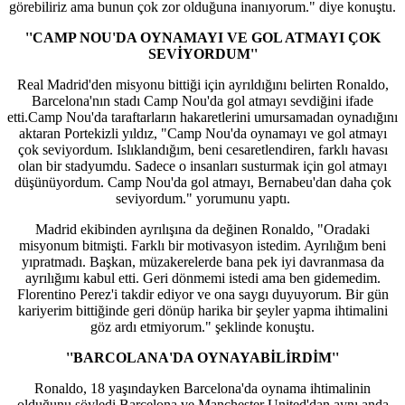
görebiliriz ama bunun çok zor olduğuna inanıyorum." diye konuştu.
''CAMP NOU'DA OYNAMAYI VE GOL ATMAYI ÇOK
SEVİYORDUM''
Real Madrid'den misyonu bittiği için ayrıldığını belirten Ronaldo,
Barcelona'nın stadı Camp Nou'da gol atmayı sevdiğini ifade
etti.Camp Nou'da taraftarların hakaretlerini umursamadan oynadığını
aktaran Portekizli yıldız, "Camp Nou'da oynamayı ve gol atmayı
çok seviyordum. Islıklandığım, beni cesaretlendiren, farklı havası
olan bir stadyumdu. Sadece o insanları susturmak için gol atmayı
düşünüyordum. Camp Nou'da gol atmayı, Bernabeu'dan daha çok
seviyordum." yorumunu yaptı.
Madrid ekibinden ayrılışına da değinen Ronaldo, "Oradaki
misyonum bitmişti. Farklı bir motivasyon istedim. Ayrılığım beni
yıpratmadı. Başkan, müzakerelerde bana pek iyi davranmasa da
ayrılığımı kabul etti. Geri dönmemi istedi ama ben gidemedim.
Florentino Perez'i takdir ediyor ve ona saygı duyuyorum. Bir gün
kariyerim bittiğinde geri dönüp harika bir şeyler yapma ihtimalini
göz ardı etmiyorum." şeklinde konuştu.
''BARCOLANA'DA OYNAYABİLİRDİM''
Ronaldo, 18 yaşındayken Barcelona'da oynama ihtimalinin
olduğunu söyledi.Barcelona ve Manchester United'dan aynı anda