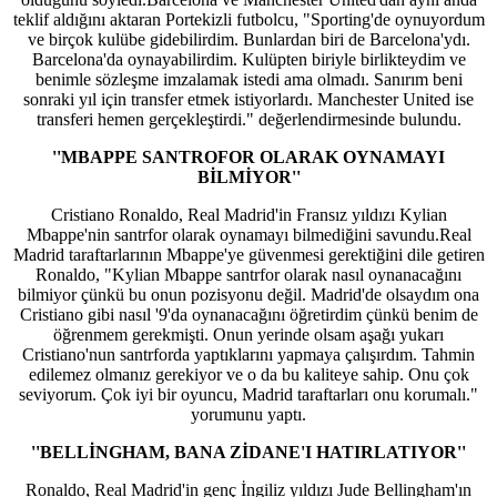
teklif aldığını aktaran Portekizli futbolcu, "Sporting'de oynuyordum
ve birçok kulübe gidebilirdim. Bunlardan biri de Barcelona'ydı.
Barcelona'da oynayabilirdim. Kulüpten biriyle birlikteydim ve
benimle sözleşme imzalamak istedi ama olmadı. Sanırım beni
sonraki yıl için transfer etmek istiyorlardı. Manchester United ise
transferi hemen gerçekleştirdi." değerlendirmesinde bulundu.
''MBAPPE SANTROFOR OLARAK OYNAMAYI
BİLMİYOR''
Cristiano Ronaldo, Real Madrid'in Fransız yıldızı Kylian
Mbappe'nin santrfor olarak oynamayı bilmediğini savundu.Real
Madrid taraftarlarının Mbappe'ye güvenmesi gerektiğini dile getiren
Ronaldo, "Kylian Mbappe santrfor olarak nasıl oynanacağını
bilmiyor çünkü bu onun pozisyonu değil. Madrid'de olsaydım ona
Cristiano gibi nasıl '9'da oynanacağını öğretirdim çünkü benim de
öğrenmem gerekmişti. Onun yerinde olsam aşağı yukarı
Cristiano'nun santrforda yaptıklarını yapmaya çalışırdım. Tahmin
edilemez olmanız gerekiyor ve o da bu kaliteye sahip. Onu çok
seviyorum. Çok iyi bir oyuncu, Madrid taraftarları onu korumalı."
yorumunu yaptı.
''BELLİNGHAM, BANA ZİDANE'I HATIRLATIYOR''
Ronaldo, Real Madrid'in genç İngiliz yıldızı Jude Bellingham'ın