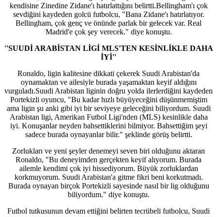
kendisine Zinedine Zidane'ı hatırlattığını belirtti.Bellingham'ı çok
sevdiğini kaydeden golcü futbolcu, "Bana Zidane'ı hatırlatıyor.
Bellingham, çok genç ve önünde parlak bir gelecek var. Real
Madrid'e çok şey verecek." diye konuştu.
''SUUDİ ARABİSTAN LİGİ MLS'TEN KESİNLİKLE DAHA
İYİ''
Ronaldo, ligin kalitesine dikkati çekerek Suudi Arabistan'da
oynamaktan ve ailesiyle burada yaşamaktan keyif aldığını
vurguladı.Suudi Arabistan liginin doğru yolda ilerlerdiğini kaydeden
Portekizli oyuncu, "Bu kadar hızlı büyüyeceğini düşünmemiştim
ama ligin şu anki gibi iyi bir seviyeye geleceğini biliyordum. Suudi
Arabistan ligi, Amerikan Futbol Ligi'nden (MLS) kesinlikle daha
iyi. Konuşanlar neyden bahsettiklerini bilmiyor. Bahsettiğim şeyi
sadece burada oynayanlar bilir." şeklinde görüş belirtti.
Zorlukları ve yeni şeyler denemeyi seven biri olduğunu aktaran
Ronaldo, "Bu deneyimden gerçekten keyif alıyorum. Burada
ailemle kendimi çok iyi hissediyorum. Büyük zorluklardan
korkmuyorum. Suudi Arabistan'a gitme fikri beni korkutmadı.
Burada oynayan birçok Portekizli sayesinde nasıl bir lig olduğunu
biliyordum." diye konuştu.
Futbol tutkusunun devam ettiğini belirten tecrübeli futbolcu, Suudi