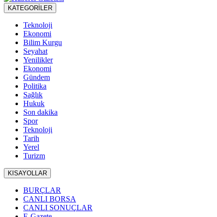
KATEGORİLER
Teknoloji
Ekonomi
Bilim Kurgu
Seyahat
Yenilikler
Ekonomi
Gündem
Politika
Sağlık
Hukuk
Son dakika
Spor
Teknoloji
Tarih
Yerel
Turizm
KISAYOLLAR
BURÇLAR
CANLI BORSA
CANLI SONUÇLAR
E-Gazete