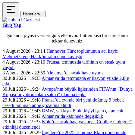
Haber ara...
Giriş Yap
Şu anda piyasa verileri güncelleniyor. Lütfen kısa bir süre sonra
tekrar deneyiniz.
4 August 2026 - 23:14
Hannover Türk toplumunun acı kaybı:
Mehmet Genç Hakk’ın rahmetine kavuştu
4 August 2026 - 23:10
Fransa, temmuzda tarihinin en sıcak ayını
yaşadı
3 August 2026 - 22:59
Almanya’da sıcak hava uyarısı
30 Juli 2026 - 19:33
Almanya’da temmuzda enflasyon yüzde 2,8’e
çıktı
30 Juli 2026 - 19:24
Avrupa’nın büyük liglerinden FIFA’nın “Dünya
Kupası’nı yatırımcılara satma“ planına tepki
29 Juli 2026 - 19:48
Fransa’da evinde biri yeni doğmuş 5 bebek
cesedi bulunan anne gözaltına alındı
29 Juli 2026 - 19:45
BMW, yaklaşık 8 bin kişiyi işten çıkaracak
29 Juli 2026 - 19:42
Almanya’da kabinede değişiklik
29 Juli 2026 - 19:33
Köln’de sıcak havaya karşı “Cooling Cologne”
etkinliği düzenlendi
28 Juli 2026 - 20:29
İngiltere’de 2025 Temmuz-Ekim döneminde