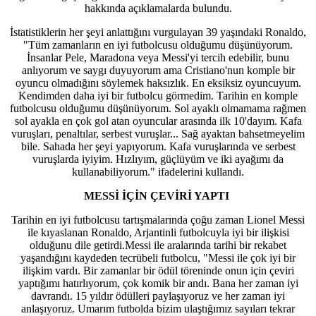
hakkında açıklamalarda bulundu.
İstatistiklerin her şeyi anlattığını vurgulayan 39 yaşındaki Ronaldo,
"Tüm zamanların en iyi futbolcusu olduğumu düşünüyorum.
İnsanlar Pele, Maradona veya Messi'yi tercih edebilir, bunu
anlıyorum ve saygı duyuyorum ama Cristiano'nun komple bir
oyuncu olmadığını söylemek haksızlık. En eksiksiz oyuncuyum.
Kendimden daha iyi bir futbolcu görmedim. Tarihin en komple
futbolcusu olduğumu düşünüyorum. Sol ayaklı olmamama rağmen
sol ayakla en çok gol atan oyuncular arasında ilk 10'dayım. Kafa
vuruşları, penaltılar, serbest vuruşlar... Sağ ayaktan bahsetmeyelim
bile. Sahada her şeyi yapıyorum. Kafa vuruşlarında ve serbest
vuruşlarda iyiyim. Hızlıyım, güçlüyüm ve iki ayağımı da
kullanabiliyorum." ifadelerini kullandı.
MESSİ İÇİN ÇEVİRİ YAPTI
Tarihin en iyi futbolcusu tartışmalarında çoğu zaman Lionel Messi
ile kıyaslanan Ronaldo, Arjantinli futbolcuyla iyi bir ilişkisi
olduğunu dile getirdi.Messi ile aralarında tarihi bir rekabet
yaşandığını kaydeden tecrübeli futbolcu, "Messi ile çok iyi bir
ilişkim vardı. Bir zamanlar bir ödül töreninde onun için çeviri
yaptığımı hatırlıyorum, çok komik bir andı. Bana her zaman iyi
davrandı. 15 yıldır ödülleri paylaşıyoruz ve her zaman iyi
anlaşıyoruz. Umarım futbolda bizim ulaştığımız sayıları tekrar