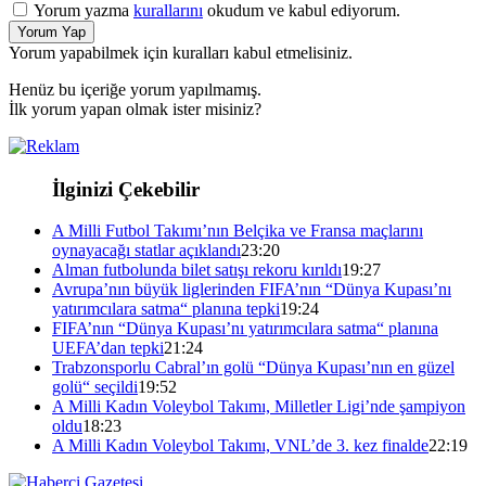
Yorum yazma
kurallarını
okudum ve kabul ediyorum.
Yorum Yap
Yorum yapabilmek için kuralları kabul etmelisiniz.
Henüz bu içeriğe yorum yapılmamış.
İlk yorum yapan olmak ister misiniz?
İlginizi Çekebilir
A Milli Futbol Takımı’nın Belçika ve Fransa maçlarını
oynayacağı statlar açıklandı
23:20
Alman futbolunda bilet satışı rekoru kırıldı
19:27
Avrupa’nın büyük liglerinden FIFA’nın “Dünya Kupası’nı
yatırımcılara satma“ planına tepki
19:24
FIFA’nın “Dünya Kupası’nı yatırımcılara satma“ planına
UEFA’dan tepki
21:24
Trabzonsporlu Cabral’ın golü “Dünya Kupası’nın en güzel
golü“ seçildi
19:52
A Milli Kadın Voleybol Takımı, Milletler Ligi’nde şampiyon
oldu
18:23
A Milli Kadın Voleybol Takımı, VNL’de 3. kez finalde
22:19