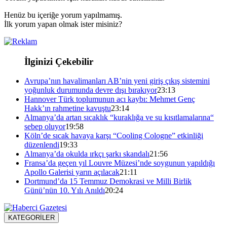
Henüz bu içeriğe yorum yapılmamış.
İlk yorum yapan olmak ister misiniz?
İlginizi Çekebilir
Avrupa’nın havalimanları AB’nin yeni giriş çıkış sistemini
yoğunluk durumunda devre dışı bırakıyor
23:13
Hannover Türk toplumunun acı kaybı: Mehmet Genç
Hakk’ın rahmetine kavuştu
23:14
Almanya’da artan sıcaklık “kuraklığa ve su kısıtlamalarına“
sebep oluyor
19:58
Köln’de sıcak havaya karşı “Cooling Cologne” etkinliği
düzenlendi
19:33
Almanya’da okulda ırkçı şarkı skandalı
21:56
Fransa’da geçen yıl Louvre Müzesi’nde soygunun yapıldığı
Apollo Galerisi yarın açılacak
21:11
Dortmund’da 15 Temmuz Demokrasi ve Milli Birlik
Günü’nün 10. Yılı Anıldı
20:24
KATEGORİLER