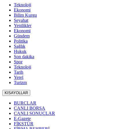
Teknoloji
Ekonomi
Bilim Kurgu
Seyahat
Yenilikler
Ekonomi
Gündem
Politika
Sağlık
Hukuk
Son dakika
Spor
Teknoloji
Tarih
Yerel
Turizm
KISAYOLLAR
BURÇLAR
CANLI BORSA
CANLI SONUÇLAR
E-Gazete
FİKSTÜR
FİRMA REHBERİ