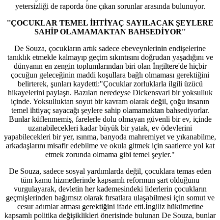
yetersizliği de raporda öne çıkan sorunlar arasında bulunuyor.
''ÇOCUKLAR TEMEL İHTİYAÇ SAYILACAK ŞEYLERE
SAHİP OLAMAMAKTAN BAHSEDİYOR''
De Souza, çocukların artık sadece ebeveynlerinin endişelerine
tanıklık etmekle kalmayıp geçim sıkıntısını doğrudan yaşadığını ve
dünyanın en zengin toplumlarından biri olan İngiltere'de hiçbir
çocuğun geleceğinin maddi koşullara bağlı olmaması gerektiğini
belirterek, şunları kaydetti:"Çocuklar zorluklarla ilgili üzücü
hikayelerini paylaştı. Bazıları neredeyse Dickensvari bir yoksulluk
içinde. Yoksulluktan soyut bir kavram olarak değil, çoğu insanın
temel ihtiyaç sayacağı şeylere sahip olamamaktan bahsediyorlar.
Bunlar küflenmemiş, farelerle dolu olmayan güvenli bir ev, içinde
uzanabilecekleri kadar büyük bir yatak, ev ödevlerini
yapabilecekleri bir yer, ısınma, banyoda mahremiyet ve yıkanabilme,
arkadaşlarını misafir edebilme ve okula gitmek için saatlerce yol kat
etmek zorunda olmama gibi temel şeyler."
De Souza, sadece sosyal yardımlarda değil, çocuklara temas eden
tüm kamu hizmetlerinde kapsamlı reformun şart olduğunu
vurgulayarak, devletin her kademesindeki liderlerin çocukların
geçmişlerinden bağımsız olarak fırsatlara ulaşabilmesi için somut ve
cesur adımlar atması gerektiğini ifade etti.İngiliz hükümetine
kapsamlı politika değişiklikleri önerisinde bulunan De Souza, bunlar