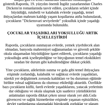
gösterdi.Raporda, 19. yüzyılın önemli İngiliz yazarlarından Charles
Dickens'ın romanlarında tasvir edilen, çocukların sefalet içinde
büyüdüğü, rutubetli ve kalabalık evlerde yaşadığı, temel
ihtiyaçlardan mahrum kaldığı yaşam koşullarına atıfta bulunularak,
çocukların "Dickensvari seviyelerde" yoksulluk içinde yaşadığı
uyarısında bulunuldu.
ÇOCUKLAR YAŞADIKLARI YOKSULLUĞU ARTIK
İÇSELLEŞTİRDİ
Raporda, çocukların ısınmayan evlerde, yemek yiyebilecek alan
olmadan, banyoda mahremiyet sağlanamadan ve güvenli şekilde
okula ulaşamadan büyüdüğüne işaret edilerek, çocukların yaşadığı
yoksulluğu artık içselleştirdiğine ve birçoğunun temel eksiklikleri
sıradan bir durum gibi kabullendiğine dikkat çekildi.
Yine çocukların, ailelerinin ısınma ve gıda gibi temel ihtiyaçlara
erişimde zorlandığı, kalabalık ve sağlıksız evlerde yaşadıkları,
sürekli yer değiştirmek zorunda kaldıkları ve bu durumun eğitimle
birlikte ruhsal sağlıklarını da olumsuz etkilediği aktarıldı. Özellikle
bazı çocukların küflü, fareli evlerde yaşadıklarını, yatacak yerlerinin
dar olduğunu ve okula ulaşmak için saatlerce yürüdüklerini
anlatmaları raporda dikkat çeken unsur olarak yer aldı.Gıda
güvencesi ve sağlık hizmetlerine erişimde yaşanan eşitsizlikler,
devlet yardımlarına ulaşmadaki bürokratik zorluklar ve ulaşım