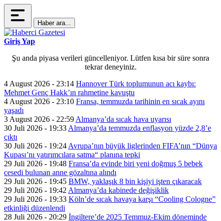
Haber ara...
Giriş Yap
Şu anda piyasa verileri güncelleniyor. Lütfen kısa bir süre sonra
tekrar deneyiniz.
4 August 2026 - 23:14
Hannover Türk toplumunun acı kaybı:
Mehmet Genç Hakk’ın rahmetine kavuştu
4 August 2026 - 23:10
Fransa, temmuzda tarihinin en sıcak ayını
yaşadı
3 August 2026 - 22:59
Almanya’da sıcak hava uyarısı
30 Juli 2026 - 19:33
Almanya’da temmuzda enflasyon yüzde 2,8’e
çıktı
30 Juli 2026 - 19:24
Avrupa’nın büyük liglerinden FIFA’nın “Dünya
Kupası’nı yatırımcılara satma“ planına tepki
29 Juli 2026 - 19:48
Fransa’da evinde biri yeni doğmuş 5 bebek
cesedi bulunan anne gözaltına alındı
29 Juli 2026 - 19:45
BMW, yaklaşık 8 bin kişiyi işten çıkaracak
29 Juli 2026 - 19:42
Almanya’da kabinede değişiklik
29 Juli 2026 - 19:33
Köln’de sıcak havaya karşı “Cooling Cologne”
etkinliği düzenlendi
28 Juli 2026 - 20:29
İngiltere’de 2025 Temmuz-Ekim döneminde