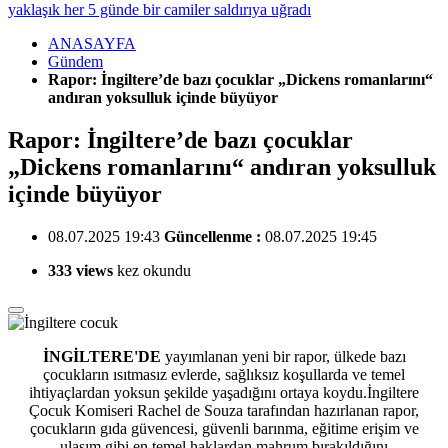
yaklaşık her 5 günde bir camiler saldırıya uğradı
ANASAYFA
Gündem
Rapor: İngiltere’de bazı çocuklar „Dickens romanlarını“
andıran yoksulluk içinde büyüyor
Rapor: İngiltere’de bazı çocuklar
„Dickens romanlarını“ andıran yoksulluk
içinde büyüyor
08.07.2025 19:43
Güncellenme :
08.07.2025 19:45
333 views
kez okundu
İNGİLTERE'DE
yayımlanan yeni bir rapor, ülkede bazı
çocukların ısıtmasız evlerde,
sağlıksız koşullarda ve temel
ihtiyaçlardan yoksun şekilde yaşadığını ortaya koydu.İngiltere
Çocuk Komiseri Rachel de Souza tarafından hazırlanan rapor,
çocukların gıda güvencesi, güvenli barınma, eğitime erişim ve
ulaşım gibi en temel haklardan mahrum bırakıldığını