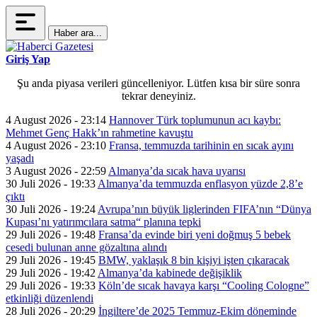
Haber ara...
Giriş Yap
Şu anda piyasa verileri güncelleniyor. Lütfen kısa bir süre sonra
tekrar deneyiniz.
4 August 2026 - 23:14
Hannover Türk toplumunun acı kaybı:
Mehmet Genç Hakk’ın rahmetine kavuştu
4 August 2026 - 23:10
Fransa, temmuzda tarihinin en sıcak ayını
yaşadı
3 August 2026 - 22:59
Almanya’da sıcak hava uyarısı
30 Juli 2026 - 19:33
Almanya’da temmuzda enflasyon yüzde 2,8’e
çıktı
30 Juli 2026 - 19:24
Avrupa’nın büyük liglerinden FIFA’nın “Dünya
Kupası’nı yatırımcılara satma“ planına tepki
29 Juli 2026 - 19:48
Fransa’da evinde biri yeni doğmuş 5 bebek
cesedi bulunan anne gözaltına alındı
29 Juli 2026 - 19:45
BMW, yaklaşık 8 bin kişiyi işten çıkaracak
29 Juli 2026 - 19:42
Almanya’da kabinede değişiklik
29 Juli 2026 - 19:33
Köln’de sıcak havaya karşı “Cooling Cologne”
etkinliği düzenlendi
28 Juli 2026 - 20:29
İngiltere’de 2025 Temmuz-Ekim döneminde