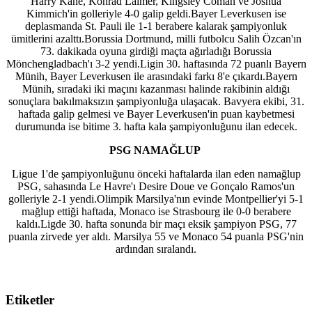
Harry Kane, Konrad Laimer, Kingsley Coman ve Joshua
Kimmich'in golleriyle 4-0 galip geldi.Bayer Leverkusen ise
deplasmanda St. Pauli ile 1-1 berabere kalarak şampiyonluk
ümitlerini azalttı.Borussia Dortmund, milli futbolcu Salih Özcan'ın
73. dakikada oyuna girdiği maçta ağırladığı Borussia
Mönchengladbach'ı 3-2 yendi.Ligin 30. haftasında 72 puanlı Bayern
Münih, Bayer Leverkusen ile arasındaki farkı 8'e çıkardı.Bayern
Münih, sıradaki iki maçını kazanması halinde rakibinin aldığı
sonuçlara bakılmaksızın şampiyonluğa ulaşacak. Bavyera ekibi, 31.
haftada galip gelmesi ve Bayer Leverkusen'in puan kaybetmesi
durumunda ise bitime 3. hafta kala şampiyonluğunu ilan edecek.
PSG NAMAĞLUP
Ligue 1'de şampiyonluğunu önceki haftalarda ilan eden namağlup
PSG, sahasında Le Havre'ı Desire Doue ve Gonçalo Ramos'un
golleriyle 2-1 yendi.Olimpik Marsilya'nın evinde Montpellier'yi 5-1
mağlup ettiği haftada, Monaco ise Strasbourg ile 0-0 berabere
kaldı.Ligde 30. hafta sonunda bir maçı eksik şampiyon PSG, 77
puanla zirvede yer aldı. Marsilya 55 ve Monaco 54 puanla PSG'nin
ardından sıralandı.
Etiketler