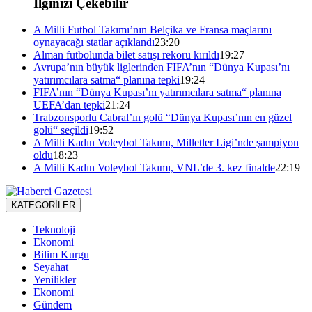
İlginizi Çekebilir
A Milli Futbol Takımı’nın Belçika ve Fransa maçlarını
oynayacağı statlar açıklandı
23:20
Alman futbolunda bilet satışı rekoru kırıldı
19:27
Avrupa’nın büyük liglerinden FIFA’nın “Dünya Kupası’nı
yatırımcılara satma“ planına tepki
19:24
FIFA’nın “Dünya Kupası’nı yatırımcılara satma“ planına
UEFA’dan tepki
21:24
Trabzonsporlu Cabral’ın golü “Dünya Kupası’nın en güzel
golü“ seçildi
19:52
A Milli Kadın Voleybol Takımı, Milletler Ligi’nde şampiyon
oldu
18:23
A Milli Kadın Voleybol Takımı, VNL’de 3. kez finalde
22:19
KATEGORİLER
Teknoloji
Ekonomi
Bilim Kurgu
Seyahat
Yenilikler
Ekonomi
Gündem