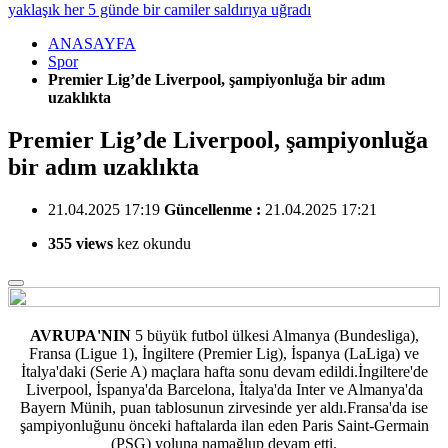
yaklaşık her 5 günde bir camiler saldırıya uğradı
ANASAYFA
Spor
Premier Lig’de Liverpool, şampiyonluğa bir adım
uzaklıkta
Premier Lig’de Liverpool, şampiyonluğa
bir adım uzaklıkta
21.04.2025 17:19
Güncellenme :
21.04.2025 17:21
355 views
kez okundu
AVRUPA'NIN
5 büyük futbol ülkesi Almanya (Bundesliga),
Fransa (Ligue 1), İngiltere (Premier Lig), İspanya (LaLiga) ve
İtalya'daki (Serie A)
maçlara hafta sonu devam edildi.İngiltere'de
Liverpool, İspanya'da Barcelona, İtalya'da Inter ve Almanya'da
Bayern Münih, puan tablosunun zirvesinde yer aldı.Fransa'da ise
şampiyonluğunu önceki haftalarda ilan eden Paris Saint-Germain
(PSG) yoluna namağlup devam etti.