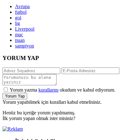
Avrupa
futbol
gol
lig
Liverpool
maç
puan
şampiyon
YORUM YAP
Yorum yazma
kurallarını
okudum ve kabul ediyorum.
Yorum Yap
Yorum yapabilmek için kuralları kabul etmelisiniz.
Henüz bu içeriğe yorum yapılmamış.
İlk yorum yapan olmak ister misiniz?