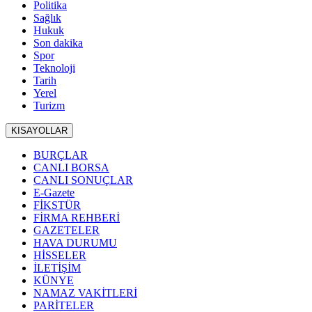
Politika
Sağlık
Hukuk
Son dakika
Spor
Teknoloji
Tarih
Yerel
Turizm
KISAYOLLAR
BURÇLAR
CANLI BORSA
CANLI SONUÇLAR
E-Gazete
FİKSTÜR
FİRMA REHBERİ
GAZETELER
HAVA DURUMU
HİSSELER
İLETİŞİM
KÜNYE
NAMAZ VAKİTLERİ
PARİTELER