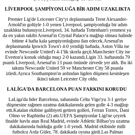
LİVERPOOL ŞAMPİYONLUĞA BİR ADIM UZAKLIKTA
Premier Lig'de Leicester City'yi deplasmanda Trent Alexander-
Arnold'ın golüyle 1-0 yenen Liverpool, şampiyonluğa bir adım
uzaklıkta bulunuyor.Liverpool, 34. haftada Tottenham'ı yenmesi ya
da en yakın rakibi Arsenal'ın Crystal Palace'a mağlup olması halinde
bitime 4 hafta kala şampiyonluğunu ilan edecek.Arsenal'ın
deplasmanda Ipswich Town'ı 4-0 yendiği haftada, Aston Villa ise
evinde Newcastle United'ı 4-1'lik skorla geçti.Manchester City ise
Everton'a konuk olduğu maçı 2-0 kazandı.Ligin 33. haftasında 79
puanlı Liverpool, Arsenal'ın 13 puan önünde zirvede yer aldı. Bu iki
takımı Newcastle United 59 ve Manchester City 58 puanla
izledi.Ayrıca Southampton'ın ardından ligden düşmesi kesinleşen
ikinci takım Leicester City oldu.
LALİGA'DA BARCELONA PUAN FARKINI KORUDU
LaLiga'da lider Barcelona, sahasında Celta Vigo'yu 3-1 geriye
düşmesine rağmen uzatma dakikalarında gelen golle 4-3 mağlup
etti.Katalan ekibine galibiyeti getiren golleri, Ferran Torres, Dani
Olmo ve Raphinha (2) attı.UEFA Şampiyonlar Ligi'ne çeyrek
finalde havlu atan Real Madrid, evinde Athletic Bilbao'yu uzatma
dakikalarında bulduğu golle 1-0 yendi. Madrid ekibinde milli
futbolcu Arda Güler, 78. dakikada oyuna girdi.Las Palmas