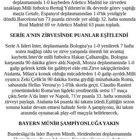
deplasmanında 1-0 kaybeden Atletico Madrid ise zirveden
uzaklaştı.Milli futbolcu Bertuğ Yıldırım'ın ilk devrede görev yaptığı
maçta Getafe, Espanyol deplasmanından 1-0'lık yenilgiyle
döndü.Barcelona'nın 73 puanla zirvede yer aldığı 32. hafta sonunda
Real Madrid 69 ve Atletico Madrid 63 puan topladı.
SERİE A'NIN ZİRVESİNDE PUANLAR EŞİTLENDİ
Serie A lideri Inter, deplasmanda Bologna'ya 1-0 yenilerek 7 hafta
sonra mağlup oldu ve zirve yarışında önemli bir avantaj
kaybetti.Inter'de milli futbolcu Hakan Çalhanoğlu, Bologna
karşısında 90 dakika görev aldı.Napoli, Monza deplasmanında 1-0
galip gelerek kritik bir galibiyet elde etti.Zirve takipçilerinden
Atalanta, Milan'a konuk olduğu mücadeleden 1-0 galip ayrıldı.Milli
oyuncu Zeki Çelik'in 90 dakika forma giydiği müsabakada Roma,
sahasında Hellas Verona'yı 1-0'lık skorla geçti. Claudio Ranieri
yönetimindeki Roma'nın ligdeki yenilmezlik serisi 17 maça
çıktı.Serie A'da Inter ve Napoli, 71'er puanla 33. hafta sonunda
zirveyi paylaştı. Atalanta 64 puanla iki takımı izledi.Eşitliğin sezon
sonuna kadar devam etmesi halinde Serie A şampiyonu, iki takım
arasında oynanacak play-off maçıyla belirlenecek.
BAYERN MÜNİH ŞAMPİYONLUĞA YAKIN
Bundesliga'da lider Bayern Münih, Heidenheim deplasmanında