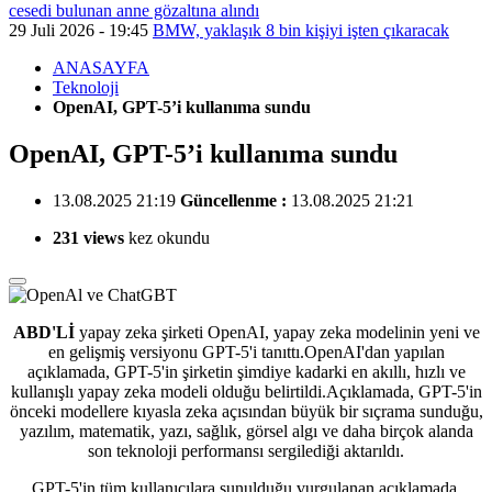
cesedi bulunan anne gözaltına alındı
29 Juli 2026 - 19:45
BMW, yaklaşık 8 bin kişiyi işten çıkaracak
ANASAYFA
Teknoloji
OpenAI, GPT-5’i kullanıma sundu
OpenAI, GPT-5’i kullanıma sundu
13.08.2025 21:19
Güncellenme :
13.08.2025 21:21
231 views
kez okundu
ABD'Lİ
yapay zeka şirketi OpenAI, yapay zeka modelinin yeni ve
en gelişmiş versiyonu GPT-5'i tanıttı.
OpenAI'dan yapılan
açıklamada, GPT-5'in şirketin şimdiye kadarki en akıllı, hızlı ve
kullanışlı yapay zeka modeli olduğu belirtildi.Açıklamada, GPT-5'in
önceki modellere kıyasla zeka açısından büyük bir sıçrama sunduğu,
yazılım, matematik, yazı, sağlık, görsel algı ve daha birçok alanda
son teknoloji performansı sergilediği aktarıldı.
GPT-5'in tüm kullanıcılara sunulduğu vurgulanan açıklamada,