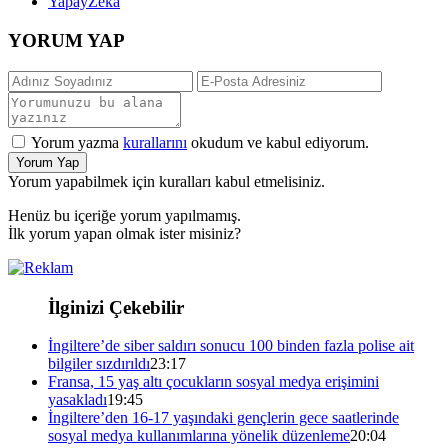
YapayZeka
YORUM YAP
Yorum yazma
kurallarını
okudum ve kabul ediyorum.
Yorum Yap
Yorum yapabilmek için kuralları kabul etmelisiniz.
Henüz bu içeriğe yorum yapılmamış.
İlk yorum yapan olmak ister misiniz?
İlginizi Çekebilir
İngiltere’de siber saldırı sonucu 100 binden fazla polise ait
bilgiler sızdırıldı
23:17
Fransa, 15 yaş altı çocukların sosyal medya erişimini
yasakladı
19:45
İngiltere’den 16-17 yaşındaki gençlerin gece saatlerinde
sosyal medya kullanımlarına yönelik düzenleme
20:04