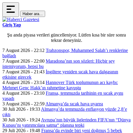
Haber ara...
Giriş Yap
Şu anda piyasa verileri güncelleniyor. Lütfen kısa bir süre sonra
tekrar deneyiniz.
7 August 2026 - 22:12
Trabzonspor, Muhammed Salah’ı renklerine
bağladı
7 August 2026 - 22:00
Maradona’nın son sözleri: Hiçbir şey
istemiyorum, hepsi bu
7 August 2026 - 21:43
İngiltere yeniden sıcak hava dalgasının
etkisine girecek
4 August 2026 - 23:14
Hannover Türk toplumunun acı kaybı:
Mehmet Genç Hakk’ın rahmetine kavuştu
4 August 2026 - 23:10
Fransa, temmuzda tarihinin en sıcak ayını
yaşadı
3 August 2026 - 22:59
Almanya’da sıcak hava uyarısı
30 Juli 2026 - 19:33
Almanya’da temmuzda enflasyon yüzde 2,8’e
çıktı
30 Juli 2026 - 19:24
Avrupa’nın büyük liglerinden FIFA’nın “Dünya
Kupası’nı yatırımcılara satma“ planına tepki
29 Juli 2026 - 19:48
Fransa’da evinde biri yeni doğmuş 5 bebek