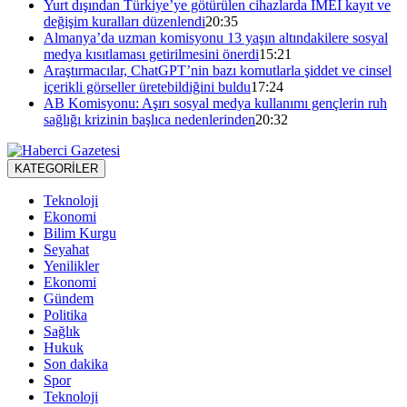
Yurt dışından Türkiye’ye götürülen cihazlarda IMEI kayıt ve
değişim kuralları düzenlendi
20:35
Almanya’da uzman komisyonu 13 yaşın altındakilere sosyal
medya kısıtlaması getirilmesini önerdi
15:21
Araştırmacılar, ChatGPT’nin bazı komutlarla şiddet ve cinsel
içerikli görseller üretebildiğini buldu
17:24
AB Komisyonu: Aşırı sosyal medya kullanımı gençlerin ruh
sağlığı krizinin başlıca nedenlerinden
20:32
KATEGORİLER
Teknoloji
Ekonomi
Bilim Kurgu
Seyahat
Yenilikler
Ekonomi
Gündem
Politika
Sağlık
Hukuk
Son dakika
Spor
Teknoloji