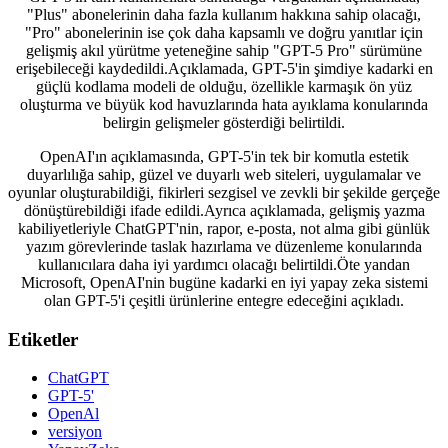
"Plus" abonelerinin daha fazla kullanım hakkına sahip olacağı,
"Pro" abonelerinin ise çok daha kapsamlı ve doğru yanıtlar için
gelişmiş akıl yürütme yeteneğine sahip "GPT-5 Pro" sürümüne
erişebileceği kaydedildi.Açıklamada, GPT-5'in şimdiye kadarki en
güçlü kodlama modeli de olduğu, özellikle karmaşık ön yüz
oluşturma ve büyük kod havuzlarında hata ayıklama konularında
belirgin gelişmeler gösterdiği belirtildi.
OpenAI'ın açıklamasında, GPT-5'in tek bir komutla estetik
duyarlılığa sahip, güzel ve duyarlı web siteleri, uygulamalar ve
oyunlar oluşturabildiği, fikirleri sezgisel ve zevkli bir şekilde gerçeğe
dönüştürebildiği ifade edildi.Ayrıca açıklamada, gelişmiş yazma
kabiliyetleriyle ChatGPT'nin, rapor, e-posta, not alma gibi günlük
yazım görevlerinde taslak hazırlama ve düzenleme konularında
kullanıcılara daha iyi yardımcı olacağı belirtildi.Öte yandan
Microsoft, OpenAI'nin bugüne kadarki en iyi yapay zeka sistemi
olan GPT-5'i çeşitli ürünlerine entegre edeceğini açıkladı.
Etiketler
ChatGPT
GPT-5'
OpenAl
versiyon