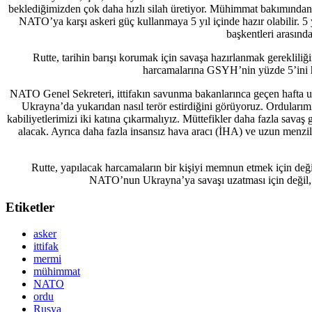
beklediğimizden çok daha hızlı silah üretiyor. Mühimmat bakımından, 
NATO’ya karşı askeri güç kullanmaya 5 yıl içinde hazır olabilir. 5
başkentleri arasınd
Rutte, tarihin barışı korumak için savaşa hazırlanmak gerekliliğ
harcamalarına GSYH’nin yüzde 5’ini ha
NATO Genel Sekreteri, ittifakın savunma bakanlarınca geçen hafta u
Ukrayna’da yukarıdan nasıl terör estirdiğini görüyoruz. Ordularımızı
kabiliyetlerimizi iki katına çıkarmalıyız. Müttefikler daha fazla sav
alacak. Ayrıca daha fazla insansız hava aracı (İHA) ve uzun menzil
Rutte, yapılacak harcamaların bir kişiyi memnun etmek için değil
NATO’nun Ukrayna’ya savaşı uzatması için değil, ke
Etiketler
asker
ittifak
mermi
mühimmat
NATO
ordu
Rusya