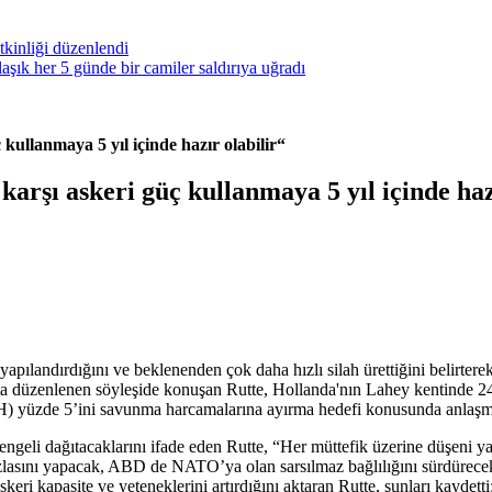
kinliği düzenlendi
ık her 5 günde bir camiler saldırıya uğradı
ullanmaya 5 yıl içinde hazır olabilir“
şı askeri güç kullanmaya 5 yıl içinde hazı
apılandırdığını
ve beklenenden çok daha hızlı silah ürettiğini belirter
a düzenlenen söyleşide konuşan Rutte, Hollanda'nın Lahey kentinde 24-2
H) yüzde 5’ini savunma harcamalarına ayırma hedefi konusunda anlaşmal
ngeli dağıtacaklarını ifade eden Rutte, “Her müttefik üzerine düşeni
zlasını yapacak, ABD de NATO’ya olan sarsılmaz bağlılığını sürdürecek
keri kapasite ve yeteneklerini artırdığını aktaran Rutte, şunları kaydet