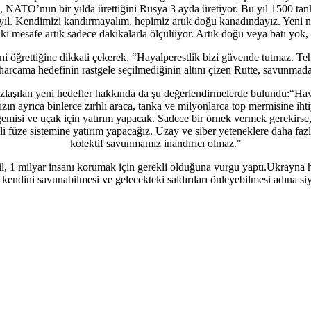
NATO’nun bir yılda ürettiğini Rusya 3 ayda üretiyor. Bu yıl 1500 tank
 yıl. Kendimizi kandırmayalım, hepimiz artık doğu kanadındayız. Yeni nes
aki mesafe artık sadece dakikalarla ölçülüyor. Artık doğu veya batı yo
ini öğrettiğine dikkati çekerek, “Hayalperestlik bizi güvende tutmaz. T
rcama hedefinin rastgele seçilmediğinin altını çizen Rutte, savunmada b
zlaşılan yeni hedefler hakkında da şu değerlendirmelerde bulundu:“Hav
n ayrıca binlerce zırhlı araca, tanka ve milyonlarca top mermisine ihtiya
aş gemisi ve uçak için yatırım yapacak. Sadece bir örnek vermek gerekirs
li füze sistemine yatırım yapacağız. Uzay ve siber yeteneklere daha fazl
kolektif savunmamız inandırıcı olmaz."
, 1 milyar insanı korumak için gerekli olduğuna vurgu yaptı.Ukrayna hal
ndini savunabilmesi ve gelecekteki saldırıları önleyebilmesi adına siyas