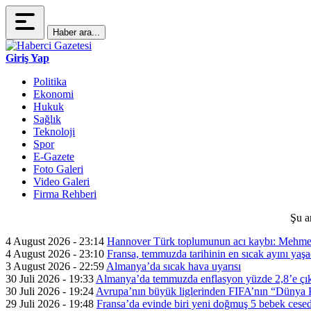
Haber ara...
Giriş Yap
Politika
Ekonomi
Hukuk
Sağlık
Teknoloji
Spor
E-Gazete
Foto Galeri
Video Galeri
Firma Rehberi
Şu a
4 August 2026 - 23:14
Hannover Türk toplumunun acı kaybı: Mehme
4 August 2026 - 23:10
Fransa, temmuzda tarihinin en sıcak ayını yaşa
3 August 2026 - 22:59
Almanya’da sıcak hava uyarısı
30 Juli 2026 - 19:33
Almanya’da temmuzda enflasyon yüzde 2,8’e çık
30 Juli 2026 - 19:24
Avrupa’nın büyük liglerinden FIFA’nın “Dünya Ku
29 Juli 2026 - 19:48
Fransa’da evinde biri yeni doğmuş 5 bebek cesed