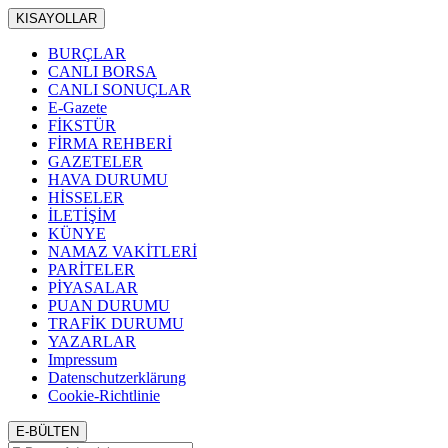
KISAYOLLAR
BURÇLAR
CANLI BORSA
CANLI SONUÇLAR
E-Gazete
FİKSTÜR
FİRMA REHBERİ
GAZETELER
HAVA DURUMU
HİSSELER
İLETİŞİM
KÜNYE
NAMAZ VAKİTLERİ
PARİTELER
PİYASALAR
PUAN DURUMU
TRAFİK DURUMU
YAZARLAR
Impressum
Datenschutzerklärung
Cookie-Richtlinie
E-BÜLTEN