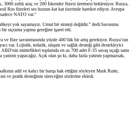
, 3000 zırhlı araç ve 200 İskender füzesi üretmesi bekleniyor. Rusya,
il Rus füzeleri ses hızının kat kat üzerinde hareket ediyor. Avrupa
k, sadece NATO var."
ehlikeyi yok sayamayız. Umut bir strateji değildir.” dedi.Savunma
ir sıçrama yapma gereğine işaret etti.
a ve füze savunmasında yüzde 400’lük bir artış gerekiyor. Rusya’nın
cı var. Lojistik, tedarik, ulaşım ve sağlık desteği gibi destekleyici
e, ABD'nin müttefikleri toplamda en az 700 adet F-35 savaş uçağı satın
a yatırım yapacağız. Açık olan şu ki, daha fazla yatırım yapmazsak,
kının adil ve kalıcı bir barışı hak ettiğini söyleyen Mark Rutte,
i ve pratik desteğinin süreceğini sözlerine ekledi.