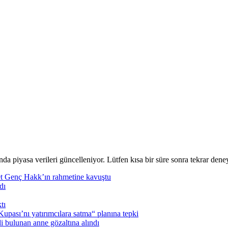
nda piyasa verileri güncelleniyor. Lütfen kısa bir süre sonra tekrar deney
t Genç Hakk’ın rahmetine kavuştu
dı
tı
pası’nı yatırımcılara satma“ planına tepki
i bulunan anne gözaltına alındı