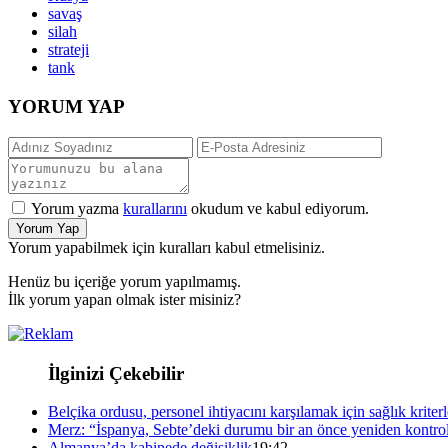
savaş
silah
strateji
tank
YORUM YAP
Yorum yazma
kurallarını
okudum ve kabul ediyorum.
Yorum Yap
Yorum yapabilmek için kuralları kabul etmelisiniz.
Henüz bu içeriğe yorum yapılmamış.
İlk yorum yapan olmak ister misiniz?
İlginizi Çekebilir
Belçika ordusu, personel ihtiyacını karşılamak için sağlık kriterl
Merz: “İspanya, Sebte’deki durumu bir an önce yeniden kontrol
Almanya’da kabinede değişiklik
19:42