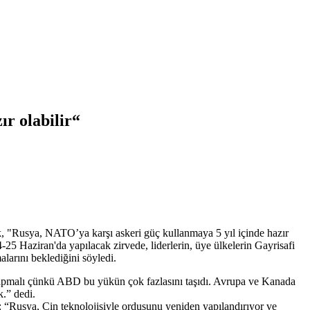
r olabilir“
ek, "Rusya, NATO’ya karşı askeri güç kullanmaya 5 yıl içinde hazır
5 Haziran'da yapılacak zirvede, liderlerin, üye ülkelerin Gayrisafi
arını beklediğini söyledi.
 yapmalı çünkü ABD bu yükün çok fazlasını taşıdı. Avrupa ve Kanada
.” dedi.
ti: “Rusya, Çin teknolojisiyle ordusunu yeniden yapılandırıyor ve