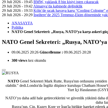
29 Juli 2026 - 19:45
BMW, yaklaşık 8 bin kişiyi işten çıkaracak
29 Juli 2026 - 19:42
Almanya’da kabinede değişiklik
29 Juli 2026 - 19:33
Köln’de sıcak havaya karşı “Cooling Cologne” et
28 Juli 2026 - 20:29
İngiltere’de 2025 Temmuz-Ekim döneminde yaklaş
ANASAYFA
Politika
NATO Genel Sekreteri: „Rusya, NATO’ya karşı askeri güç k
NATO Genel Sekreteri: „Rusya, NATO’ya kar
09.06.2025 20:26
Güncellenme :
09.06.2025 20:28
300 views
kez okundu
NATO
Genel Sekreteri Mark Rutte, Rusya'nın ordusunu yeniden y
olabilir." dedi.Londra'da İngiliz düşünce kuruluşu Chatham House't
Yurt İçi Hasılasının (GSY
NATO’yu daha adil hale getireceklerini ve güvenlik yükünü daha de
daha fa
Rusya’nın, Çin, Kuzey Kore ve İran'la birlikte hareket ederek as