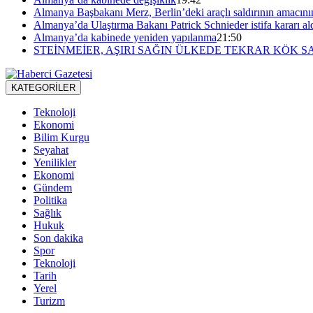
Almanya Başbakanı Merz, Berlin’deki araçlı saldırının amacını
Almanya’da Ulaştırma Bakanı Patrick Schnieder istifa kararı al
Almanya’da kabinede yeniden yapılanma
21:50
STEİNMEİER, AŞIRI SAĞIN ÜLKEDE TEKRAR KÖK S
KATEGORİLER
Teknoloji
Ekonomi
Bilim Kurgu
Seyahat
Yenilikler
Ekonomi
Gündem
Politika
Sağlık
Hukuk
Son dakika
Spor
Teknoloji
Tarih
Yerel
Turizm