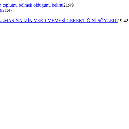
n toplumu bölmek olduğunu belirtti
21:49
dı
21:47
ALMASINA İZİN VERİLMEMESİ GEREKTİĞİNİ SÖYLEDİ
19:42