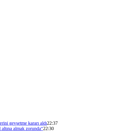
erini gevşetme kararı aldı
22:37
 altına almak zorunda“
22:30