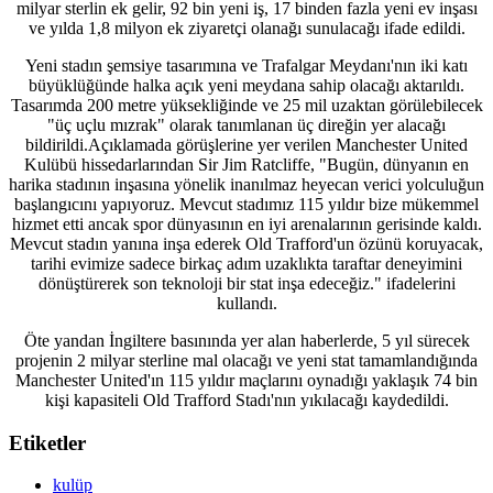
milyar sterlin ek gelir, 92 bin yeni iş, 17 binden fazla yeni ev inşası
ve yılda 1,8 milyon ek ziyaretçi olanağı sunulacağı ifade edildi.
Yeni stadın şemsiye tasarımına ve Trafalgar Meydanı'nın iki katı
büyüklüğünde halka açık yeni meydana sahip olacağı aktarıldı.
Tasarımda 200 metre yüksekliğinde ve 25 mil uzaktan görülebilecek
"üç uçlu mızrak" olarak tanımlanan üç direğin yer alacağı
bildirildi.Açıklamada görüşlerine yer verilen Manchester United
Kulübü hissedarlarından Sir Jim Ratcliffe, "Bugün, dünyanın en
harika stadının inşasına yönelik inanılmaz heyecan verici yolculuğun
başlangıcını yapıyoruz. Mevcut stadımız 115 yıldır bize mükemmel
hizmet etti ancak spor dünyasının en iyi arenalarının gerisinde kaldı.
Mevcut stadın yanına inşa ederek Old Trafford'un özünü koruyacak,
tarihi evimize sadece birkaç adım uzaklıkta taraftar deneyimini
dönüştürerek son teknoloji bir stat inşa edeceğiz." ifadelerini
kullandı.
Öte yandan İngiltere basınında yer alan haberlerde, 5 yıl sürecek
projenin 2 milyar sterline mal olacağı ve yeni stat tamamlandığında
Manchester United'ın 115 yıldır maçlarını oynadığı yaklaşık 74 bin
kişi kapasiteli Old Trafford Stadı'nın yıkılacağı kaydedildi.
Etiketler
kulüp