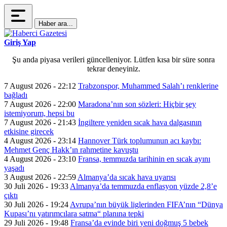
Haber ara...
Giriş Yap
Şu anda piyasa verileri güncelleniyor. Lütfen kısa bir süre sonra
tekrar deneyiniz.
7 August 2026 - 22:12
Trabzonspor, Muhammed Salah’ı renklerine
bağladı
7 August 2026 - 22:00
Maradona’nın son sözleri: Hiçbir şey
istemiyorum, hepsi bu
7 August 2026 - 21:43
İngiltere yeniden sıcak hava dalgasının
etkisine girecek
4 August 2026 - 23:14
Hannover Türk toplumunun acı kaybı:
Mehmet Genç Hakk’ın rahmetine kavuştu
4 August 2026 - 23:10
Fransa, temmuzda tarihinin en sıcak ayını
yaşadı
3 August 2026 - 22:59
Almanya’da sıcak hava uyarısı
30 Juli 2026 - 19:33
Almanya’da temmuzda enflasyon yüzde 2,8’e
çıktı
30 Juli 2026 - 19:24
Avrupa’nın büyük liglerinden FIFA’nın “Dünya
Kupası’nı yatırımcılara satma“ planına tepki
29 Juli 2026 - 19:48
Fransa’da evinde biri yeni doğmuş 5 bebek