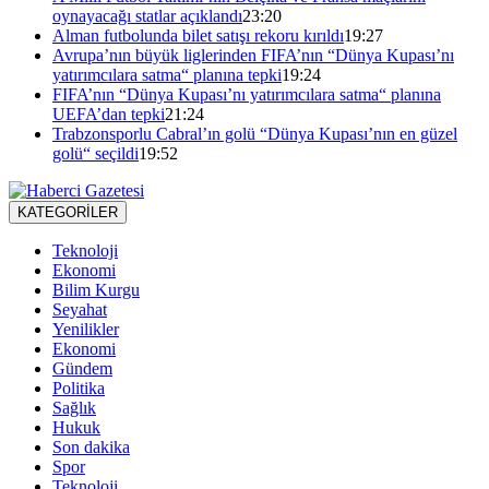
oynayacağı statlar açıklandı
23:20
Alman futbolunda bilet satışı rekoru kırıldı
19:27
Avrupa’nın büyük liglerinden FIFA’nın “Dünya Kupası’nı
yatırımcılara satma“ planına tepki
19:24
FIFA’nın “Dünya Kupası’nı yatırımcılara satma“ planına
UEFA’dan tepki
21:24
Trabzonsporlu Cabral’ın golü “Dünya Kupası’nın en güzel
golü“ seçildi
19:52
KATEGORİLER
Teknoloji
Ekonomi
Bilim Kurgu
Seyahat
Yenilikler
Ekonomi
Gündem
Politika
Sağlık
Hukuk
Son dakika
Spor
Teknoloji