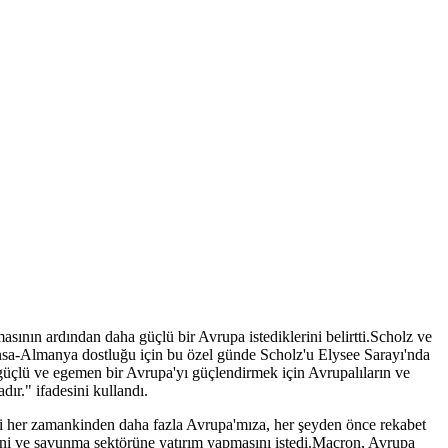
 ardından daha güçlü bir Avrupa istediklerini belirtti.Scholz ve
ansa-Almanya dostluğu için bu özel günde Scholz'u Elysee Sarayı'nda
güçlü ve egemen bir Avrupa'yı güçlendirmek için Avrupalıların ve
ır." ifadesini kullandı.
iği her zamankinden daha fazla Avrupa'mıza, her şeyden önce rekabet
ini ve savunma sektörüne yatırım yapmasını istedi.Macron, Avrupa