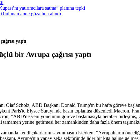
tı
pası’nı yatırımcılara satma“ planına tepki
i bulunan anne gözaltına alındı
ağrısı yaptı
çlü bir Avrupa çağrısı yaptı
af Scholz, ABD Başkanı Donald Trump'ın bu hafta göreve başlamasının
kent Paris'te Elysee Sarayı'nda basın toplantısı düzenledi.Macron, Fr
cron, "ABD'de yeni yönetimin göreve başlamasıyla beraber birleşmiş, 
ni tamamen yerine getirmesi her zamankinden daha fazla önem taşımaktad
ı zamanda kendi çıkarlarını savunmasını isterken, "Avrupalıların öncel
şkanı, Avrupa'nın yapay zeka sektöründe lider bir kıta haline gelmes