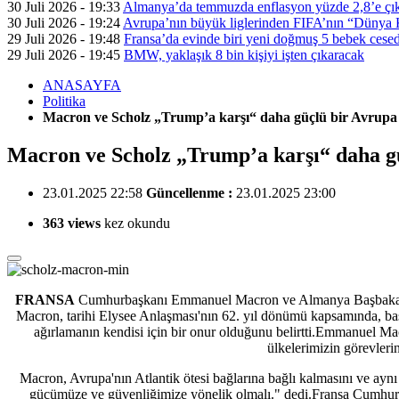
30 Juli 2026 - 19:33
Almanya’da temmuzda enflasyon yüzde 2,8’e çık
30 Juli 2026 - 19:24
Avrupa’nın büyük liglerinden FIFA’nın “Dünya Ku
29 Juli 2026 - 19:48
Fransa’da evinde biri yeni doğmuş 5 bebek cesed
29 Juli 2026 - 19:45
BMW, yaklaşık 8 bin kişiyi işten çıkaracak
ANASAYFA
Politika
Macron ve Scholz „Trump’a karşı“ daha güçlü bir Avrupa ç
Macron ve Scholz „Trump’a karşı“ daha gü
23.01.2025 22:58
Güncellenme :
23.01.2025 23:00
363 views
kez okundu
FRANSA
Cumhurbaşkanı Emmanuel Macron ve Almanya Başbakanı Ol
Macron, tarihi Elysee Anlaşması'nın 62. yıl dönümü kapsamında, baş
ağırlamanın kendisi için bir onur olduğunu belirtti.Emmanuel Ma
ülkelerimizin görevleri
Macron, Avrupa'nın Atlantik ötesi bağlarına bağlı kalmasını ve ayn
gücümüze ve güvenliğimize yönelik olmalı." dedi.Fransa Cumhurba