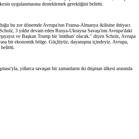
eşkesin uygulanmasına desteklemek gerektiğini belirtti.
duğu bu zor dönemde Avrupa'nın Fransa-Almanya ikilisine ihtiyacı
i.Scholz, 3 yıldır devam eden Rusya-Ukrayna Savaşı'nın Avrupa'daki
karşıyayız ve Başkan Trump bir 'imtihan' olacak." diyen Scholz, Avrupa
vasa bir ekonomik bölge. Güçlüyüz, dayanışma içindeyiz. Avrupa,
elirtti.
ı'yla, yıllarca savaşan bir zamanların iki düşman ülkesi arasında