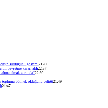
elişin sürdüğünü gösterdi
21:47
erini gevşetme kararı aldı
22:37
 altına almak zorunda“
22:30
n toplumu bölmek olduğunu belirtti
21:49
dı
21:47