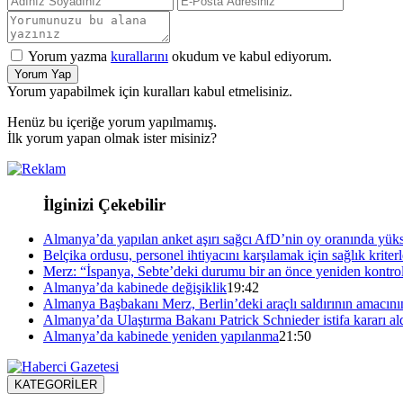
Yorum yazma
kurallarını
okudum ve kabul ediyorum.
Yorum Yap
Yorum yapabilmek için kuralları kabul etmelisiniz.
Henüz bu içeriğe yorum yapılmamış.
İlk yorum yapan olmak ister misiniz?
İlginizi Çekebilir
Almanya’da yapılan anket aşırı sağcı AfD’nin oy oranında yüks
Belçika ordusu, personel ihtiyacını karşılamak için sağlık kriterl
Merz: “İspanya, Sebte’deki durumu bir an önce yeniden kontrol
Almanya’da kabinede değişiklik
19:42
Almanya Başbakanı Merz, Berlin’deki araçlı saldırının amacını
Almanya’da Ulaştırma Bakanı Patrick Schnieder istifa kararı al
Almanya’da kabinede yeniden yapılanma
21:50
KATEGORİLER