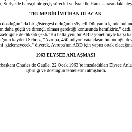
 Suriye'de barışçıl bir geçiş sürecini ve İsrail ile Hamas arasındaki at
TRUMP BİR İMTİHAN OLACAK
n dostluğun" da bir göstergesi olduğunu söyledi.Dünyanın içinde bulun
nın daha güçlü ve dirençli olması gerektiği konusunda hemfikiriz." ded
ükseldiğine de dikkati çekti."Bu hafta yeni bir ABD yönetimiyle karşı 
duğunu kaydetti.Scholz, "Avrupa, 450 milyon vatandaşın bulunduğu de
ni gizlemeyecek." diyerek, Avrupa'nın ABD için yapıcı ortak olacağını b
1963 ELYSEE ANLAŞMASI
anı Charles de Gaulle, 22 Ocak 1963’te imzaladıkları Elysee Anlaşmas
işbirliği ve dostluğun temellerini atmışlardı.