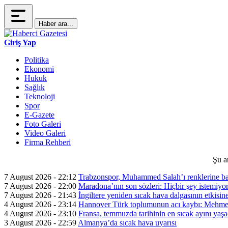
Haber ara...
Giriş Yap
Politika
Ekonomi
Hukuk
Sağlık
Teknoloji
Spor
E-Gazete
Foto Galeri
Video Galeri
Firma Rehberi
Şu a
7 August 2026 - 22:12
Trabzonspor, Muhammed Salah’ı renklerine ba
7 August 2026 - 22:00
Maradona’nın son sözleri: Hiçbir şey istemiyo
7 August 2026 - 21:43
İngiltere yeniden sıcak hava dalgasının etkisin
4 August 2026 - 23:14
Hannover Türk toplumunun acı kaybı: Mehme
4 August 2026 - 23:10
Fransa, temmuzda tarihinin en sıcak ayını yaşa
3 August 2026 - 22:59
Almanya’da sıcak hava uyarısı