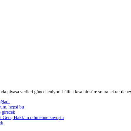
nda piyasa verileri güncelleniyor. Lütfen kısa bir süre sonra tekrar deney
ğladı
rum, hepsi bu
e girecek
t Genç Hakk’ın rahmetine kavuştu
dı