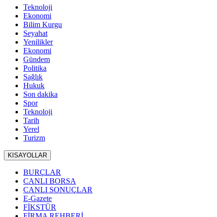
Teknoloji
Ekonomi
Bilim Kurgu
Seyahat
Yenilikler
Ekonomi
Gündem
Politika
Sağlık
Hukuk
Son dakika
Spor
Teknoloji
Tarih
Yerel
Turizm
KISAYOLLAR
BURÇLAR
CANLI BORSA
CANLI SONUÇLAR
E-Gazete
FİKSTÜR
FİRMA REHBERİ