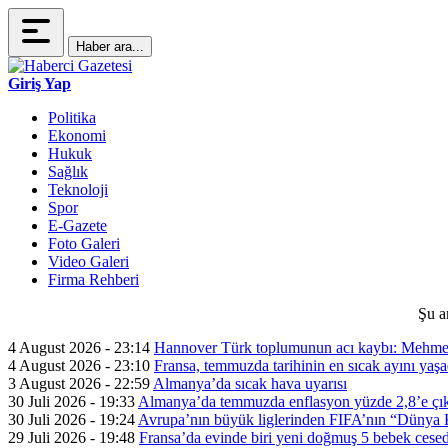
Haber ara...
Giriş Yap
Politika
Ekonomi
Hukuk
Sağlık
Teknoloji
Spor
E-Gazete
Foto Galeri
Video Galeri
Firma Rehberi
Şu a
4 August 2026 - 23:14
Hannover Türk toplumunun acı kaybı: Mehme
4 August 2026 - 23:10
Fransa, temmuzda tarihinin en sıcak ayını yaşa
3 August 2026 - 22:59
Almanya’da sıcak hava uyarısı
30 Juli 2026 - 19:33
Almanya’da temmuzda enflasyon yüzde 2,8’e çık
30 Juli 2026 - 19:24
Avrupa’nın büyük liglerinden FIFA’nın “Dünya Ku
29 Juli 2026 - 19:48
Fransa’da evinde biri yeni doğmuş 5 bebek cesed