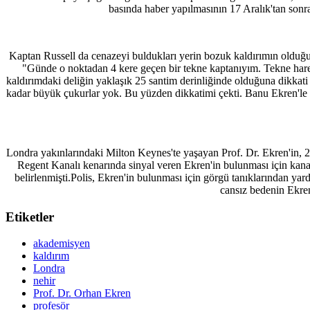
basında haber yapılmasının 17 Aralık'tan sonra
Kaptan Russell da cenazeyi buldukları yerin bozuk kaldırımın olduğu
"Günde o noktadan 4 kere geçen bir tekne kaptanıyım. Tekne harek
kaldırımdaki deliğin yaklaşık 25 santim derinliğinde olduğuna dikkati
kadar büyük çukurlar yok. Bu yüzden dikkatimi çekti. Banu Ekren'le 
Londra yakınlarındaki Milton Keynes'te yaşayan Prof. Dr. Ekren'in, 
Regent Kanalı kenarında sinyal veren Ekren'in bulunması için kanalın
belirlenmişti.Polis, Ekren'in bulunması için görgü tanıklarından ya
cansız bedenin Ekren
Etiketler
akademisyen
kaldırım
Londra
nehir
Prof. Dr. Orhan Ekren
profesör