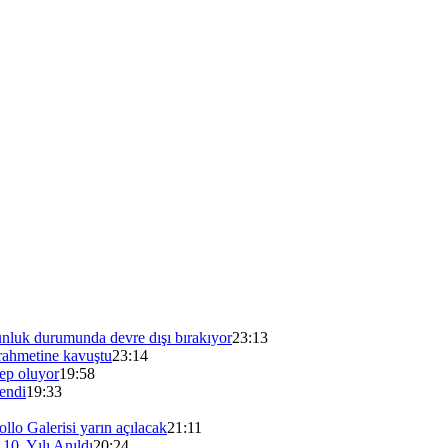
unluk durumunda devre dışı bırakıyor
23:13
ahmetine kavuştu
23:14
bep oluyor
19:58
endi
19:33
lo Galerisi yarın açılacak
21:11
0. Yılı Anıldı
20:24