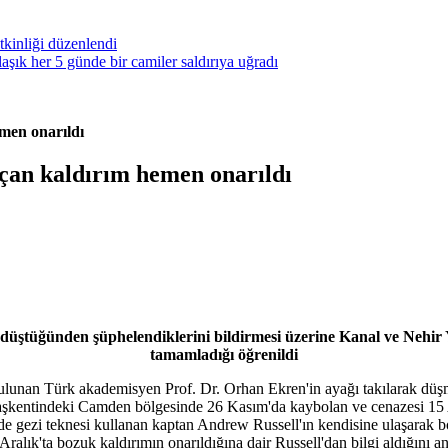
kinliği düzenlendi
ık her 5 günde bir camiler saldırıya uğradı
men onarıldı
çan kaldırım hemen onarıldı
a düştüğünden şüphelendiklerini bildirmesi üzerine Kanal ve Nehir
tamamladığı öğrenildi
lunan Türk akademisyen Prof. Dr. Orhan Ekren'in ayağı takılarak düşm
başkentindeki Camden bölgesinde 26 Kasım'da kaybolan ve cenazesi 15 A
 gezi teknesi kullanan kaptan Andrew Russell'ın kendisine ulaşarak boz
17 Aralık'ta bozuk kaldırımın onarıldığına dair Russell'dan bilgi aldığın