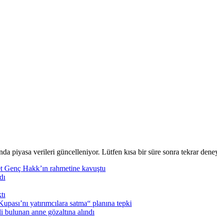
nda piyasa verileri güncelleniyor. Lütfen kısa bir süre sonra tekrar deney
t Genç Hakk’ın rahmetine kavuştu
dı
tı
pası’nı yatırımcılara satma“ planına tepki
i bulunan anne gözaltına alındı