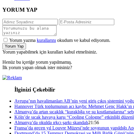
YORUM YAP
Yorum yazma
kurallarını
okudum ve kabul ediyorum.
Yorum Yap
Yorum yapabilmek için kuralları kabul etmelisiniz.
Henüz bu içeriğe yorum yapılmamış.
İlk yorum yapan olmak ister misiniz?
İlginizi Çekebilir
Avrupa’nın havalimanları AB’nin yeni giriş çıkış sistemini yoğ
Hannover Türk toplumunun acı kaybı: Mehmet Genç Hakk’ın r
Almanya’da artan sıcaklık “kuraklığa ve su kısıtlamalarına“ se
Köln’de sıcak havaya karşı “Cooling Cologne” etkinliği düzenl
Almanya’da okulda ırkçı şarkı skandalı
21:56
Fransa’da geçen yıl Louvre Müzesi’nde soygunun yapıldığı Apol
Dortmund’da 15 Temmuz Demokrasi ve Milli Birlik Günü’nün 1