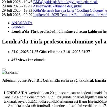
29 Juli 2026 - 19:45
BMW, yaklaşık 8 bin kişiyi işten çıkaracak
29 Juli 2026 - 19:42
Almanya’da kabinede değişiklik
29 Juli 2026 - 19:33
Köln’de sıcak havaya karşı “Cooling Cologne” et
28 Juli 2026 - 20:29
İngiltere’de 2025 Temmuz-Ekim döneminde yaklaş
ANASAYFA
Gündem
Londra’da Türk profesörün ölümüne yol açan kaldırım he
Londra’da Türk profesörün ölümüne yol a
31.01.2025 21:35
Güncellenme :
31.01.2025 21:37
467 views
kez okundu
Ailesinin polise Prof. Dr. Orhan Ekren'in ayağı takılarak kanal
LONDRA'DA
kaybolduktan 20 gün sonra cansız bedeni kanalda bu
Kanal ve Nehir Yönetimince (CRT) bir günde onarıldı.İngiltere'nin 
takılarak suya düştüğü iddia edildi.Merhumun eşi Banu Ekren,bölgede
Aralık'ta paylaştığı fotoğraflar üzerine polise bilgi verdiklerini, 