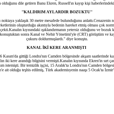
 olduğunu dile getiren Banu Ekren, Russell'ın kayıp kişi haberlerindek
''KALDIRIM AYLARDIR BOZUKTU''
 noktaya yaklaşık 30 metre mesafede bulunduğunu anlattı.Cenazenin ner
etlerinin oluşturduğu akıntıyla bedenin hareket etmiş olması çok norma
 çekti.Kanalın kıyısındaki ışıklandırmanın yetersiz olduğunu ve bozuk k
konuştuktan sonra Kanal ve Nehir Yönetimi'yle (CRT) görüştüm ve kayıp
çukuru doldurmuşlardı." diye konuştu.
KANAL İKİ KERE ARANMIŞTI
26 Kasım'da gittiği Londra'nın Camden bölgesinde akşam saatlerinde kay
 iki kere arandığı bilgisini vermişti.Kanalın kıyısında Ekren'in sırt ça
rdım istemişti. Bir temizlik işçisi, 15 Aralık'ta Londra'nın Camden böl
'e ait olduğu teşhis edilmiş, Türk akademisyenin naaşı 5 Ocak'ta İzmir'd