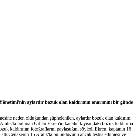
 Yönetimi'nin aylardır bozuk olan kaldırımın onarımını bir günde
esine neden olduğundan şüphelenilen, aylardır bozuk olan kaldırım,
ralık'ta bulunan Orhan Ekren'in kanalın kıyısındaki bozuk kaldırıma
uk kaldırımın fotoğraflarını paylaştığını söyledi.Ekren, kaptanın 16
ı anlattı.Cenazenin 15 Aralık'ta bulunduğunu ancak teşhis edilmesi ve