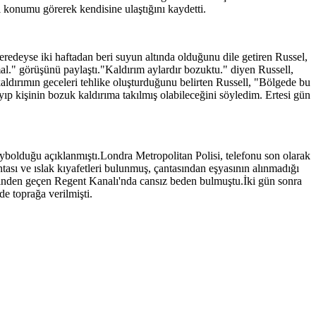
i konumu görerek kendisine ulaştığını kaydetti.
edeyse iki haftadan beri suyun altında olduğunu dile getiren Russel,
l." görüşünü paylaştı."Kaldırım aylardır bozuktu." diyen Russell,
aldırımın geceleri tehlike oluşturduğunu belirten Russell, "Bölgede bu
 kişinin bozuk kaldırıma takılmış olabileceğini söyledim. Ertesi gün
bolduğu açıklanmıştı.Londra Metropolitan Polisi, telefonu son olarak
ntası ve ıslak kıyafetleri bulunmuş, çantasından eşyasının alınmadığı
gesinden geçen Regent Kanalı'nda cansız beden bulmuştu.İki gün sonra
e toprağa verilmişti.