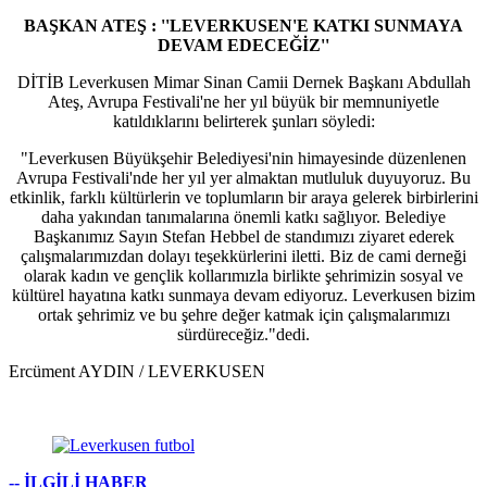
BAŞKAN ATEŞ : ''LEVERKUSEN'E KATKI SUNMAYA
DEVAM EDECEĞİZ''
DİTİB Leverkusen Mimar Sinan Camii Dernek Başkanı Abdullah
Ateş, Avrupa Festivali'ne her yıl büyük bir memnuniyetle
katıldıklarını belirterek şunları söyledi:
"Leverkusen Büyükşehir Belediyesi'nin himayesinde düzenlenen
Avrupa Festivali'nde her yıl yer almaktan mutluluk duyuyoruz. Bu
etkinlik, farklı kültürlerin ve toplumların bir araya gelerek birbirlerini
daha yakından tanımalarına önemli katkı sağlıyor. Belediye
Başkanımız Sayın Stefan Hebbel de standımızı ziyaret ederek
çalışmalarımızdan dolayı teşekkürlerini iletti. Biz de cami derneği
olarak kadın ve gençlik kollarımızla birlikte şehrimizin sosyal ve
kültürel hayatına katkı sunmaya devam ediyoruz. Leverkusen bizim
ortak şehrimiz ve bu şehre değer katmak için çalışmalarımızı
sürdüreceğiz."dedi.
Ercüment AYDIN / LEVERKUSEN
-- İLGİLİ HABER