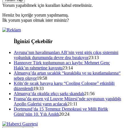
Yorum yapabilmek için kuralları kabul etmelisiniz.
Henüz bu içeriğe yorum yapılmamış.
İlk yorum yapan olmak ister misiniz?
İlginizi Çekebilir
Avrupa’nın havalimanları AB’nin yeni giriş çıkış sistemini
yoğunluk durumunda devre dışı bırakıyor
23:13
Hannover Türk toplumunun acı kaybı: Mehmet Genç
Hakk’ın rahmetine kavuştu
23:14
Almanya’da artan sıcaklık “kuraklığa ve su kısıtlamalarına“
sebep oluyor
19:58
Köln’de sıcak havaya karşı “Cooling Cologne” etkinliği
düzenlendi
19:33
Almanya’da okulda ırkçı şarkı skandalı
21:56
Fransa’da geçen yıl Louvre Müzesi’nde soygunun yapıldığı
Apollo Galerisi yarın açılacak
21:11
Dortmund’da 15 Temmuz Demokrasi ve Milli Birlik
Günü’nün 10. Yılı Anıldı
20:24