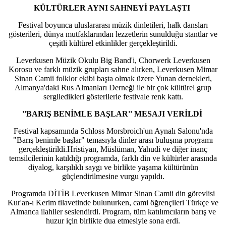
KÜLTÜRLER AYNI SAHNEYİ PAYLAŞTI
Festival boyunca uluslararası müzik dinletileri, halk dansları
gösterileri, dünya mutfaklarından lezzetlerin sunulduğu stantlar ve
çeşitli kültürel etkinlikler gerçekleştirildi.
Leverkusen Müzik Okulu Big Band'i, Chorwerk Leverkusen
Korosu ve farklı müzik grupları sahne alırken, Leverkusen Mimar
Sinan Camii folklor ekibi başta olmak üzere Yunan dernekleri,
Almanya'daki Rus Almanları Derneği ile bir çok kültürel grup
sergiledikleri gösterilerle festivale renk kattı.
''BARIŞ BENİMLE BAŞLAR'' MESAJI VERİLDİ
Festival kapsamında Schloss Morsbroich'un Aynalı Salonu'nda
"Barış benimle başlar" temasıyla dinler arası buluşma programı
gerçekleştirildi.Hristiyan, Müslüman, Yahudi ve diğer inanç
temsilcilerinin katıldığı programda, farklı din ve kültürler arasında
diyalog, karşılıklı saygı ve birlikte yaşama kültürünün
güçlendirilmesine vurgu yapıldı.
Programda DİTİB Leverkusen Mimar Sinan Camii din görevlisi
Kur'an-ı Kerim tilavetinde bulunurken, cami öğrençileri Türkçe ve
Almanca ilahiler seslendirdi. Program, tüm katılımcıların barış ve
huzur için birlikte dua etmesiyle sona erdi.