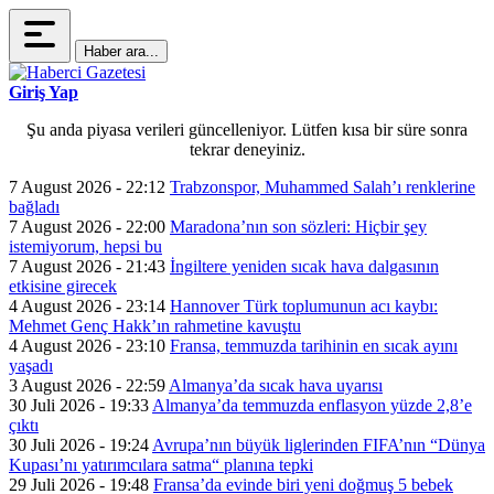
Haber ara...
Giriş Yap
Şu anda piyasa verileri güncelleniyor. Lütfen kısa bir süre sonra
tekrar deneyiniz.
7 August 2026 - 22:12
Trabzonspor, Muhammed Salah’ı renklerine
bağladı
7 August 2026 - 22:00
Maradona’nın son sözleri: Hiçbir şey
istemiyorum, hepsi bu
7 August 2026 - 21:43
İngiltere yeniden sıcak hava dalgasının
etkisine girecek
4 August 2026 - 23:14
Hannover Türk toplumunun acı kaybı:
Mehmet Genç Hakk’ın rahmetine kavuştu
4 August 2026 - 23:10
Fransa, temmuzda tarihinin en sıcak ayını
yaşadı
3 August 2026 - 22:59
Almanya’da sıcak hava uyarısı
30 Juli 2026 - 19:33
Almanya’da temmuzda enflasyon yüzde 2,8’e
çıktı
30 Juli 2026 - 19:24
Avrupa’nın büyük liglerinden FIFA’nın “Dünya
Kupası’nı yatırımcılara satma“ planına tepki
29 Juli 2026 - 19:48
Fransa’da evinde biri yeni doğmuş 5 bebek