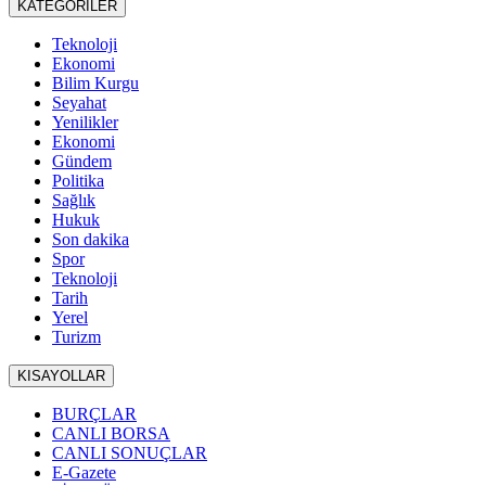
KATEGORİLER
Teknoloji
Ekonomi
Bilim Kurgu
Seyahat
Yenilikler
Ekonomi
Gündem
Politika
Sağlık
Hukuk
Son dakika
Spor
Teknoloji
Tarih
Yerel
Turizm
KISAYOLLAR
BURÇLAR
CANLI BORSA
CANLI SONUÇLAR
E-Gazete