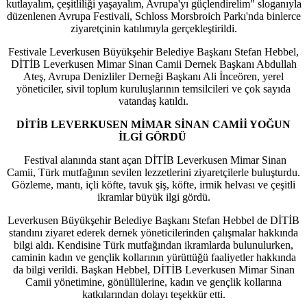
kutlayalım, çeşitliliği yaşayalım, Avrupa'yı güçlendirelim" sloganıyla
düzenlenen Avrupa Festivali, Schloss Morsbroich Parkı'nda binlerce
ziyaretçinin katılımıyla gerçekleştirildi.
Festivale Leverkusen Büyükşehir Belediye Başkanı Stefan Hebbel,
DİTİB Leverkusen Mimar Sinan Camii Dernek Başkanı Abdullah
Ateş, Avrupa Denizliler Derneği Başkanı Ali İnceören, yerel
yöneticiler, sivil toplum kuruluşlarının temsilcileri ve çok sayıda
vatandaş katıldı.
DİTİB LEVERKUSEN MİMAR SİNAN CAMİİ YOĞUN
İLGİ GÖRDÜ
Festival alanında stant açan DİTİB Leverkusen Mimar Sinan
Camii, Türk mutfağının sevilen lezzetlerini ziyaretçilerle buluşturdu.
Gözleme, mantı, içli köfte, tavuk şiş, köfte, irmik helvası ve çeşitli
ikramlar büyük ilgi gördü.
Leverkusen Büyükşehir Belediye Başkanı Stefan Hebbel de DİTİB
standını ziyaret ederek dernek yöneticilerinden çalışmalar hakkında
bilgi aldı. Kendisine Türk mutfağından ikramlarda bulunulurken,
caminin kadın ve gençlik kollarının yürüttüğü faaliyetler hakkında
da bilgi verildi. Başkan Hebbel, DİTİB Leverkusen Mimar Sinan
Camii yönetimine, gönüllülerine, kadın ve gençlik kollarına
katkılarından dolayı teşekkür etti.