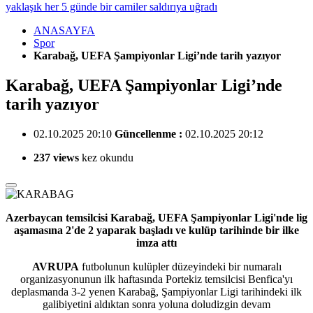
yaklaşık her 5 günde bir camiler saldırıya uğradı
ANASAYFA
Spor
Karabağ, UEFA Şampiyonlar Ligi’nde tarih yazıyor
Karabağ, UEFA Şampiyonlar Ligi’nde
tarih yazıyor
02.10.2025 20:10
Güncellenme :
02.10.2025 20:12
237 views
kez okundu
Azerbaycan temsilcisi Karabağ, UEFA Şampiyonlar Ligi'nde lig
aşamasına 2'de 2 yaparak başladı ve kulüp tarihinde bir ilke
imza attı
AVRUPA
futbolunun kulüpler düzeyindeki bir numaralı
organizasyonunun ilk haftasında Portekiz temsilcisi Benfica'yı
deplasmanda 3-2 yenen Karabağ, Şampiyonlar Ligi tarihindeki ilk
galibiyetini aldıktan sonra yoluna doludizgin devam