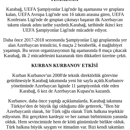
Karabağ, UEFA Şampiyonlar Ligi'nde lig aşamasına ve gruplara
kalan, UEFA Avrupa Ligi'nde son 16 takım arasına giren, UEFA
Konferans Ligi'nde de gruptan çıkmayı başaran ilk Azerbaycan
takımı olarak adını tarihe yazdırdı.Karabağ, tarihinde ikinci kez
UEFA Şampiyonlar Ligi'nde mücadele ediyor.
Daha önce 2017-2018 sezonunda Şampiyonlar Ligi gruplarında yer
alan Azerbaycan temsilcisi, 6 maçta 2 beraberlik, 4 mağlubiyet
yaşamıştı. Bu sezon organizasyonun lig aşamasında 8 maça çıkacak
Karabağ, ilk 2 mücadelesini kazanarak tüm dikkatleri üzerine çekti.
KURBAN KURBANOV ETKİSİ
Kurban Kurbanov'un 2008'de teknik direktörlük görevine
getirilmesiyle Karabağ takımında yeni bir sayfa açıldı.Kurbanov
yönetiminde Azerbaycan liginde 11 şampiyonluk elde eden
Karabağ, 6 kez de Azerbaycan Kupası'nı kazandı.
Kurbanov, daha önce yaptığı açıklamalarda, Karabağ takımına
Türkiye'den de büyük ilgi olduğunu dile getirerek, "Ben bir
Azerbaycanlı olarak, bir Türk oğlu olarak Türk halkına teşekkür
ediyorum. Biz gerçekten kardeşiz ve her zaman birbirimizin yanında
olduk. Hem sevincimizde hem de kötü günümüzde birlikte olduk.
Türk halkına büyük saygım ve itimadım var. Bizi kendi takımları