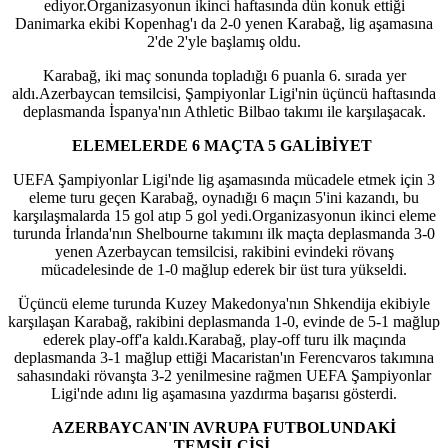
ediyor.Organizasyonun ikinci haftasında dün konuk ettiği
Danimarka ekibi Kopenhag'ı da 2-0 yenen Karabağ, lig aşamasına
2'de 2'yle başlamış oldu.
Karabağ, iki maç sonunda topladığı 6 puanla 6. sırada yer
aldı.Azerbaycan temsilcisi, Şampiyonlar Ligi'nin üçüncü haftasında
deplasmanda İspanya'nın Athletic Bilbao takımı ile karşılaşacak.
ELEMELERDE 6 MAÇTA 5 GALİBİYET
UEFA Şampiyonlar Ligi'nde lig aşamasında mücadele etmek için 3
eleme turu geçen Karabağ, oynadığı 6 maçın 5'ini kazandı, bu
karşılaşmalarda 15 gol atıp 5 gol yedi.Organizasyonun ikinci eleme
turunda İrlanda'nın Shelbourne takımını ilk maçta deplasmanda 3-0
yenen Azerbaycan temsilcisi, rakibini evindeki rövanş
mücadelesinde de 1-0 mağlup ederek bir üst tura yükseldi.
Üçüncü eleme turunda Kuzey Makedonya'nın Shkendija ekibiyle
karşılaşan Karabağ, rakibini deplasmanda 1-0, evinde de 5-1 mağlup
ederek play-off'a kaldı.Karabağ, play-off turu ilk maçında
deplasmanda 3-1 mağlup ettiği Macaristan'ın Ferencvaros takımına
sahasındaki rövanşta 3-2 yenilmesine rağmen UEFA Şampiyonlar
Ligi'nde adını lig aşamasına yazdırma başarısı gösterdi.
AZERBAYCAN'IN AVRUPA FUTBOLUNDAKİ
TEMSİLCİSİ