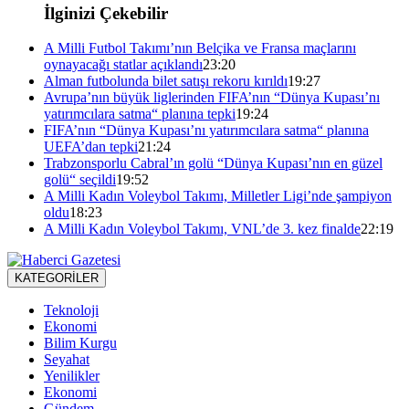
İlginizi Çekebilir
A Milli Futbol Takımı’nın Belçika ve Fransa maçlarını
oynayacağı statlar açıklandı
23:20
Alman futbolunda bilet satışı rekoru kırıldı
19:27
Avrupa’nın büyük liglerinden FIFA’nın “Dünya Kupası’nı
yatırımcılara satma“ planına tepki
19:24
FIFA’nın “Dünya Kupası’nı yatırımcılara satma“ planına
UEFA’dan tepki
21:24
Trabzonsporlu Cabral’ın golü “Dünya Kupası’nın en güzel
golü“ seçildi
19:52
A Milli Kadın Voleybol Takımı, Milletler Ligi’nde şampiyon
oldu
18:23
A Milli Kadın Voleybol Takımı, VNL’de 3. kez finalde
22:19
KATEGORİLER
Teknoloji
Ekonomi
Bilim Kurgu
Seyahat
Yenilikler
Ekonomi
Gündem