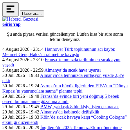
Haber ara...
Giriş Yap
Şu anda piyasa verileri güncelleniyor. Lütfen kısa bir süre sonra
tekrar deneyiniz.
4 August 2026 - 23:14
Hannover Türk toplumunun acı kaybı:
Mehmet Genç Hakk’ın rahmetine kavuştu
4 August 2026 - 23:10
Fransa, temmuzda tarihinin en sıcak ayını
yaşadı
3 August 2026 - 22:59
Almanya’da sıcak hava uyarısı
30 Juli 2026 - 19:33
Almanya’da temmuzda enflasyon yüzde 2,8’e
çıktı
30 Juli 2026 - 19:24
Avrupa’nın büyük liglerinden FIFA’nın “Dünya
Kupası’nı yatırımcılara satma“ planına tepki
29 Juli 2026 - 19:48
Fransa’da evinde biri yeni doğmuş 5 bebek
cesedi bulunan anne gözaltına alındı
29 Juli 2026 - 19:45
BMW, yaklaşık 8 bin kişiyi işten çıkaracak
29 Juli 2026 - 19:42
Almanya’da kabinede değişiklik
29 Juli 2026 - 19:33
Köln’de sıcak havaya karşı “Cooling Cologne”
etkinliği düzenlendi
28 Juli 2026 - 20:29
İngiltere’de 2025 Temmuz-Ekim döneminde