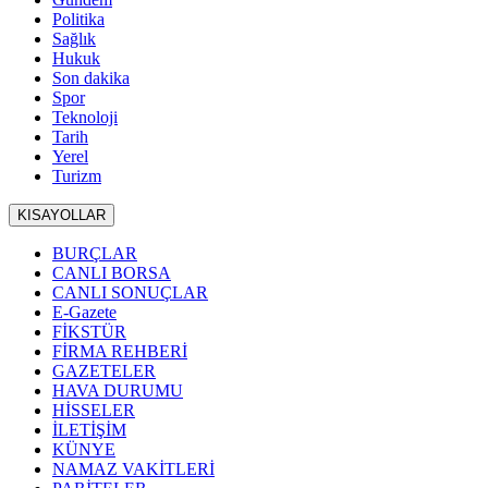
Politika
Sağlık
Hukuk
Son dakika
Spor
Teknoloji
Tarih
Yerel
Turizm
KISAYOLLAR
BURÇLAR
CANLI BORSA
CANLI SONUÇLAR
E-Gazete
FİKSTÜR
FİRMA REHBERİ
GAZETELER
HAVA DURUMU
HİSSELER
İLETİŞİM
KÜNYE
NAMAZ VAKİTLERİ