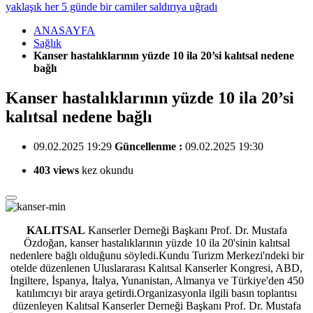
yaklaşık her 5 günde bir camiler saldırıya uğradı
ANASAYFA
Sağlık
Kanser hastalıklarının yüzde 10 ila 20’si kalıtsal nedene
bağlı
Kanser hastalıklarının yüzde 10 ila 20’si
kalıtsal nedene bağlı
09.02.2025 19:29
Güncellenme :
09.02.2025 19:30
403 views
kez okundu
KALITSAL
Kanserler Derneği Başkanı Prof. Dr. Mustafa
Özdoğan, kanser hastalıklarının yüzde 10 ila 20'sinin
kalıtsal
nedenlere bağlı olduğunu söyledi.Kundu Turizm Merkezi'ndeki bir
otelde düzenlenen Uluslararası Kalıtsal Kanserler Kongresi, ABD,
İngiltere, İspanya, İtalya, Yunanistan, Almanya ve Türkiye'den 450
katılımcıyı bir araya getirdi.Organizasyonla ilgili basın toplantısı
düzenleyen Kalıtsal Kanserler Derneği Başkanı Prof. Dr. Mustafa