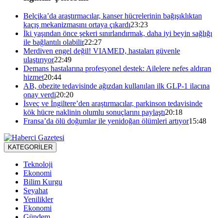
Belçika’da araştırmacılar, kanser hücrelerinin bağışıklıktan
kaçış mekanizmasını ortaya çıkardı
23:23
İki yaşından önce şekeri sınırlandırmak, daha iyi beyin sağlığı
ile bağlantılı olabilir
22:27
Merdiven engel değil! VIAMED, hastaları güvenle
ulaştırıyor
22:49
Demans hastalarına profesyonel destek: Ailelere nefes aldıran
hizmet
20:44
AB, obezite tedavisinde ağızdan kullanılan ilk GLP-1 ilacına
onay verdi
20:20
İsveç ve İngiltere’den araştırmacılar, parkinson tedavisinde
kök hücre naklinin olumlu sonuçlarını paylaştı
20:18
Fransa’da ölü doğumlar ile yenidoğan ölümleri artıyor
15:48
KATEGORİLER
Teknoloji
Ekonomi
Bilim Kurgu
Seyahat
Yenilikler
Ekonomi
Gündem