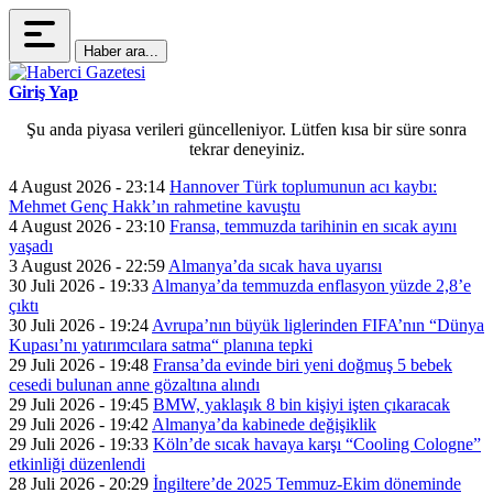
Haber ara...
Giriş Yap
Şu anda piyasa verileri güncelleniyor. Lütfen kısa bir süre sonra
tekrar deneyiniz.
4 August 2026 - 23:14
Hannover Türk toplumunun acı kaybı:
Mehmet Genç Hakk’ın rahmetine kavuştu
4 August 2026 - 23:10
Fransa, temmuzda tarihinin en sıcak ayını
yaşadı
3 August 2026 - 22:59
Almanya’da sıcak hava uyarısı
30 Juli 2026 - 19:33
Almanya’da temmuzda enflasyon yüzde 2,8’e
çıktı
30 Juli 2026 - 19:24
Avrupa’nın büyük liglerinden FIFA’nın “Dünya
Kupası’nı yatırımcılara satma“ planına tepki
29 Juli 2026 - 19:48
Fransa’da evinde biri yeni doğmuş 5 bebek
cesedi bulunan anne gözaltına alındı
29 Juli 2026 - 19:45
BMW, yaklaşık 8 bin kişiyi işten çıkaracak
29 Juli 2026 - 19:42
Almanya’da kabinede değişiklik
29 Juli 2026 - 19:33
Köln’de sıcak havaya karşı “Cooling Cologne”
etkinliği düzenlendi
28 Juli 2026 - 20:29
İngiltere’de 2025 Temmuz-Ekim döneminde