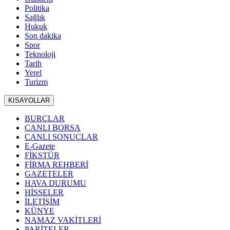
Politika
Sağlık
Hukuk
Son dakika
Spor
Teknoloji
Tarih
Yerel
Turizm
KISAYOLLAR
BURÇLAR
CANLI BORSA
CANLI SONUÇLAR
E-Gazete
FİKSTÜR
FİRMA REHBERİ
GAZETELER
HAVA DURUMU
HİSSELER
İLETİŞİM
KÜNYE
NAMAZ VAKİTLERİ
PARİTELER