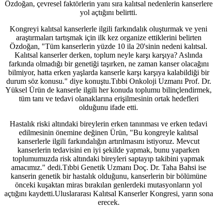
Özdoğan, çevresel faktörlerin yanı sıra kalıtsal nedenlerin kanserlere
yol açtığını belirtti.
Kongreyi kalıtsal kanserlerle ilgili farkındalık oluşturmak ve yeni
araştırmaları tartışmak için ilk kez organize ettiklerini belirten
Özdoğan, "Tüm kanserlerin yüzde 10 ila 20'sinin nedeni kalıtsal.
Kalıtsal kanserler derken, toplum neyle karşı karşıya? Aslında
farkında olmadığı bir genetiği taşırken, ne zaman kanser olacağını
bilmiyor, hatta erken yaşlarda kanserle karşı karşıya kalabildiği bir
durum söz konusu." diye konuştu.Tıbbi Onkoloji Uzmanı Prof. Dr.
Yüksel Ürün de kanserle ilgili her konuda toplumu bilinçlendirmek,
tüm tanı ve tedavi olanaklarına erişilmesinin ortak hedefleri
olduğunu ifade etti.
Hastalık riski altındaki bireylerin erken tanınması ve erken tedavi
edilmesinin önemine değinen Ürün, "Bu kongreyle kalıtsal
kanserlerle ilgili farkındalığın artırılmasını istiyoruz. Mevcut
kanserlerin tedavisini en iyi şekilde yapmak, bunu yaparken
toplumumuzda risk altındaki bireyleri saptayıp takibini yapmak
amacımız." dedi.Tıbbi Genetik Uzmanı Doç. Dr. Taha Bahsi ise
kanserin genetik bir hastalık olduğunu, kanserlerin bir bölümüne
önceki kuşaktan miras bırakılan genlerdeki mutasyonların yol
açtığını kaydetti.Uluslararası Kalıtsal Kanserler Kongresi, yarın sona
erecek.