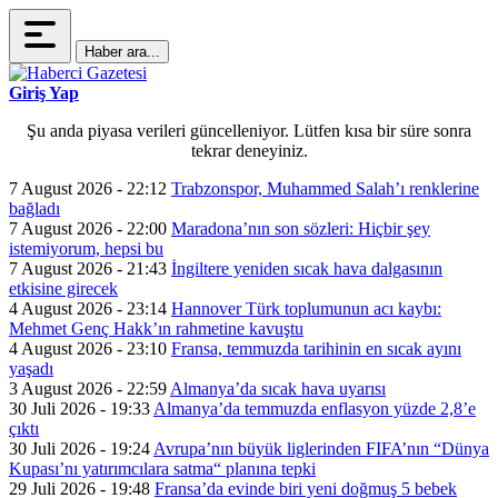
Haber ara...
Giriş Yap
Şu anda piyasa verileri güncelleniyor. Lütfen kısa bir süre sonra
tekrar deneyiniz.
7 August 2026 - 22:12
Trabzonspor, Muhammed Salah’ı renklerine
bağladı
7 August 2026 - 22:00
Maradona’nın son sözleri: Hiçbir şey
istemiyorum, hepsi bu
7 August 2026 - 21:43
İngiltere yeniden sıcak hava dalgasının
etkisine girecek
4 August 2026 - 23:14
Hannover Türk toplumunun acı kaybı:
Mehmet Genç Hakk’ın rahmetine kavuştu
4 August 2026 - 23:10
Fransa, temmuzda tarihinin en sıcak ayını
yaşadı
3 August 2026 - 22:59
Almanya’da sıcak hava uyarısı
30 Juli 2026 - 19:33
Almanya’da temmuzda enflasyon yüzde 2,8’e
çıktı
30 Juli 2026 - 19:24
Avrupa’nın büyük liglerinden FIFA’nın “Dünya
Kupası’nı yatırımcılara satma“ planına tepki
29 Juli 2026 - 19:48
Fransa’da evinde biri yeni doğmuş 5 bebek