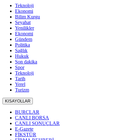
Teknoloji
Ekonomi
Bilim Kurgu
Seyahat
Yenilikler
Ekonomi
Gündem
Politika
Sağlık
Hukuk
Son dakika
Spor
Teknoloji
Tarih
Yerel
Turizm
KISAYOLLAR
BURÇLAR
CANLI BORSA
CANLI SONUÇLAR
E-Gazete
FİKSTÜR