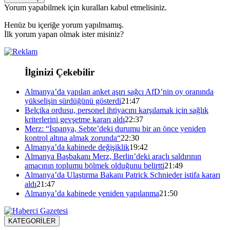
Yorum yapabilmek için kuralları kabul etmelisiniz.
Henüz bu içeriğe yorum yapılmamış.
İlk yorum yapan olmak ister misiniz?
İlginizi Çekebilir
Almanya’da yapılan anket aşırı sağcı AfD’nin oy oranında
yükselişin sürdüğünü gösterdi
21:47
Belçika ordusu, personel ihtiyacını karşılamak için sağlık
kriterlerini gevşetme kararı aldı
22:37
Merz: “İspanya, Sebte’deki durumu bir an önce yeniden
kontrol altına almak zorunda“
22:30
Almanya’da kabinede değişiklik
19:42
Almanya Başbakanı Merz, Berlin’deki araçlı saldırının
amacının toplumu bölmek olduğunu belirtti
21:49
Almanya’da Ulaştırma Bakanı Patrick Schnieder istifa kararı
aldı
21:47
Almanya’da kabinede yeniden yapılanma
21:50
KATEGORİLER