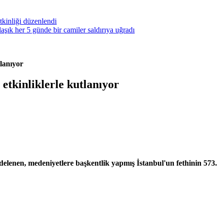
kinliği düzenlendi
ık her 5 günde bir camiler saldırıya uğradı
tlanıyor
 etkinliklerle kutlanıyor
enen, medeniyetlere başkentlik yapmış İstanbul'un fethinin 573. yı