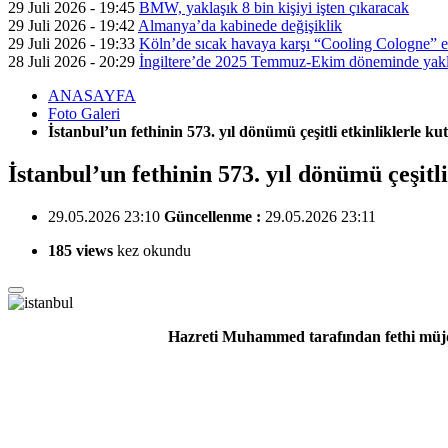
29 Juli 2026 - 19:45
BMW, yaklaşık 8 bin kişiyi işten çıkaracak
29 Juli 2026 - 19:42
Almanya’da kabinede değişiklik
29 Juli 2026 - 19:33
Köln’de sıcak havaya karşı “Cooling Cologne” et
28 Juli 2026 - 20:29
İngiltere’de 2025 Temmuz-Ekim döneminde yaklaş
ANASAYFA
Foto Galeri
İstanbul’un fethinin 573. yıl dönümü çeşitli etkinliklerle ku
İstanbul’un fethinin 573. yıl dönümü çeşitli
29.05.2026 23:10
Güncellenme :
29.05.2026 23:11
185 views
kez okundu
Hazreti Muhammed tarafından fethi müjdel