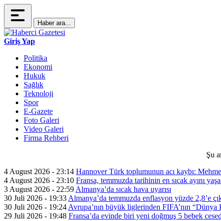
Haber ara...
Giriş Yap
Politika
Ekonomi
Hukuk
Sağlık
Teknoloji
Spor
E-Gazete
Foto Galeri
Video Galeri
Firma Rehberi
Şu a
4 August 2026 - 23:14
Hannover Türk toplumunun acı kaybı: Mehme
4 August 2026 - 23:10
Fransa, temmuzda tarihinin en sıcak ayını yaşa
3 August 2026 - 22:59
Almanya’da sıcak hava uyarısı
30 Juli 2026 - 19:33
Almanya’da temmuzda enflasyon yüzde 2,8’e çık
30 Juli 2026 - 19:24
Avrupa’nın büyük liglerinden FIFA’nın “Dünya Ku
29 Juli 2026 - 19:48
Fransa’da evinde biri yeni doğmuş 5 bebek cesed