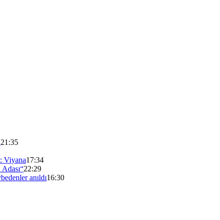
ü
21:35
t: Viyana
17:34
l Adası“
22:29
bedenler anıldı
16:30