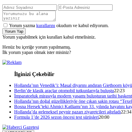
Yorum yazma
kurallarını
okudum ve kabul ediyorum.
Yorum Yap
Yorum yapabilmek için kuralları kabul etmelisiniz.
Henüz bu içeriğe yorum yapılmamış.
İlk yorum yapan olmak ister misiniz?
İlginizi Çekebilir
Hollanda’nın Venedik’i: Masal diyarını andıran Giethoorn köy
Berlin’de klasik araçlar otomobil tutkunlarıyla buluştu
22:23
İmparatorluk mirasıyla modern yaşamı buluşturan tarihi başken
Hollanda’nın doğal güzellikleriyle öne çıkan sakin rotası “Texe
Bosna Hersek’teki Ahmiçi Katliamı’nın 33. yılında hayatını kay
Hollanda’da geleneksel peynir pazarı ziyaretçileri ağırladı
22:34
Formula 1’de 2026 sezon öncesi test sürüşleri
20:00