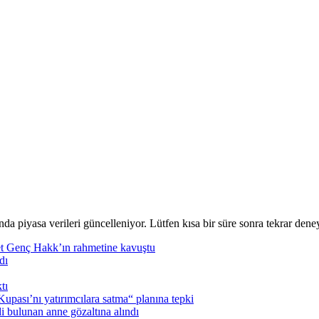
nda piyasa verileri güncelleniyor. Lütfen kısa bir süre sonra tekrar deney
t Genç Hakk’ın rahmetine kavuştu
dı
tı
pası’nı yatırımcılara satma“ planına tepki
i bulunan anne gözaltına alındı