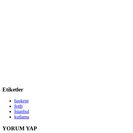
Etiketler
başkent
fetih
İstanbul
kutlama
YORUM YAP