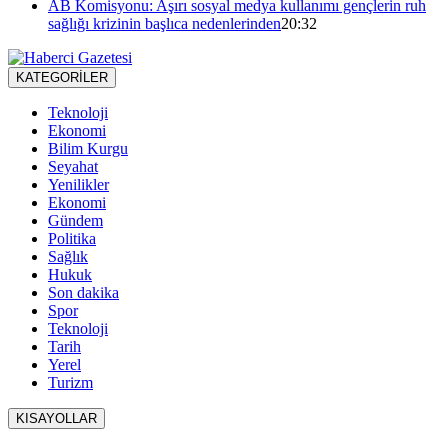
AB Komisyonu: Aşırı sosyal medya kullanımı gençlerin ruh
sağlığı krizinin başlıca nedenlerinden
20:32
KATEGORİLER
Teknoloji
Ekonomi
Bilim Kurgu
Seyahat
Yenilikler
Ekonomi
Gündem
Politika
Sağlık
Hukuk
Son dakika
Spor
Teknoloji
Tarih
Yerel
Turizm
KISAYOLLAR