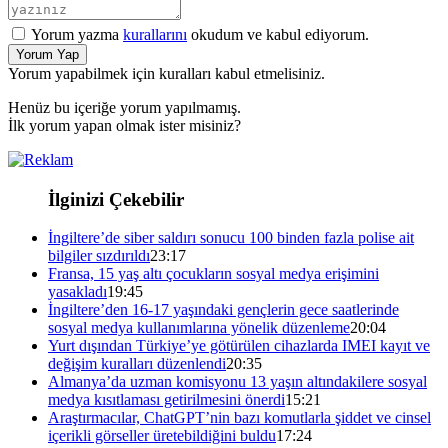
Yorum yazma
kurallarını
okudum ve kabul ediyorum.
Yorum Yap
Yorum yapabilmek için kuralları kabul etmelisiniz.
Henüz bu içeriğe yorum yapılmamış.
İlk yorum yapan olmak ister misiniz?
İlginizi Çekebilir
İngiltere’de siber saldırı sonucu 100 binden fazla polise ait
bilgiler sızdırıldı
23:17
Fransa, 15 yaş altı çocukların sosyal medya erişimini
yasakladı
19:45
İngiltere’den 16-17 yaşındaki gençlerin gece saatlerinde
sosyal medya kullanımlarına yönelik düzenleme
20:04
Yurt dışından Türkiye’ye götürülen cihazlarda IMEI kayıt ve
değişim kuralları düzenlendi
20:35
Almanya’da uzman komisyonu 13 yaşın altındakilere sosyal
medya kısıtlaması getirilmesini önerdi
15:21
Araştırmacılar, ChatGPT’nin bazı komutlarla şiddet ve cinsel
içerikli görseller üretebildiğini buldu
17:24