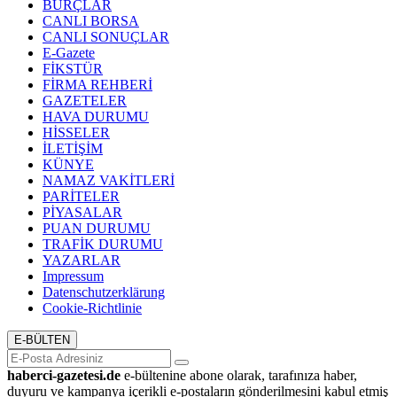
BURÇLAR
CANLI BORSA
CANLI SONUÇLAR
E-Gazete
FİKSTÜR
FİRMA REHBERİ
GAZETELER
HAVA DURUMU
HİSSELER
İLETİŞİM
KÜNYE
NAMAZ VAKİTLERİ
PARİTELER
PİYASALAR
PUAN DURUMU
TRAFİK DURUMU
YAZARLAR
Impressum
Datenschutzerklärung
Cookie-Richtlinie
E-BÜLTEN
haberci-gazetesi.de
e-bültenine abone olarak, tarafınıza haber,
duyuru ve kampanya içerikli e-postaların gönderilmesini kabul etmiş