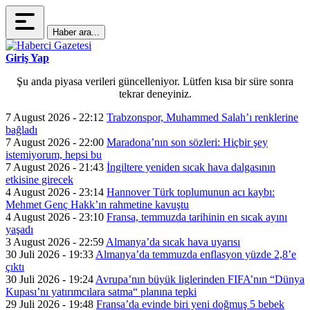
Haber ara...
Giriş Yap
Şu anda piyasa verileri güncelleniyor. Lütfen kısa bir süre sonra
tekrar deneyiniz.
7 August 2026 - 22:12
Trabzonspor, Muhammed Salah’ı renklerine
bağladı
7 August 2026 - 22:00
Maradona’nın son sözleri: Hiçbir şey
istemiyorum, hepsi bu
7 August 2026 - 21:43
İngiltere yeniden sıcak hava dalgasının
etkisine girecek
4 August 2026 - 23:14
Hannover Türk toplumunun acı kaybı:
Mehmet Genç Hakk’ın rahmetine kavuştu
4 August 2026 - 23:10
Fransa, temmuzda tarihinin en sıcak ayını
yaşadı
3 August 2026 - 22:59
Almanya’da sıcak hava uyarısı
30 Juli 2026 - 19:33
Almanya’da temmuzda enflasyon yüzde 2,8’e
çıktı
30 Juli 2026 - 19:24
Avrupa’nın büyük liglerinden FIFA’nın “Dünya
Kupası’nı yatırımcılara satma“ planına tepki
29 Juli 2026 - 19:48
Fransa’da evinde biri yeni doğmuş 5 bebek