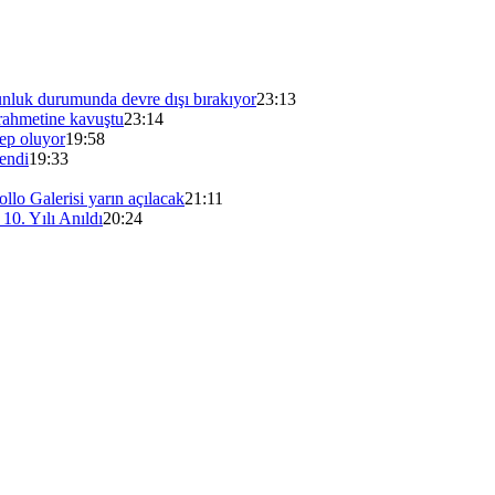
unluk durumunda devre dışı bırakıyor
23:13
ahmetine kavuştu
23:14
bep oluyor
19:58
endi
19:33
lo Galerisi yarın açılacak
21:11
0. Yılı Anıldı
20:24