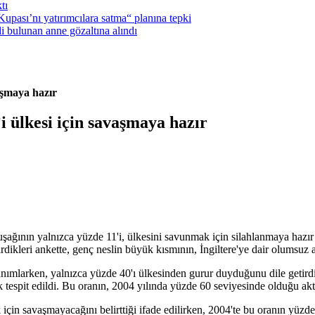
tı
pası’nı yatırımcılara satma“ planına tepki
i bulunan anne gözaltına alındı
vaşmaya hazır
i ülkesi için savaşmaya hazır
şağının yalnızca yüzde 11'i, ülkesini savunmak için silahlanmaya hazır 
irdikleri ankette, genç neslin büyük kısmının, İngiltere'ye dair olumsuz a
k tanımlarken, yalnızca yüzde 40'ı ülkesinden gurur duyduğunu dile getir
k tespit edildi. Bu oranın, 2004 yılında yüzde 60 seviyesinde olduğu akta
için savaşmayacağını belirttiği ifade edilirken, 2004'te bu oranın yüz