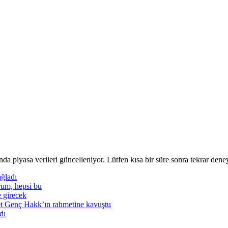
nda piyasa verileri güncelleniyor. Lütfen kısa bir süre sonra tekrar deney
ğladı
rum, hepsi bu
e girecek
t Genç Hakk’ın rahmetine kavuştu
dı