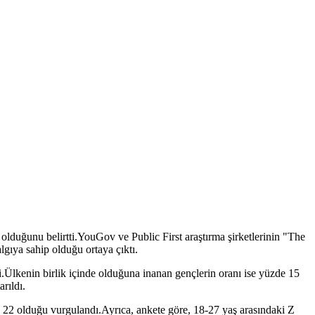
olduğunu belirtti.
YouGov ve Public First araştırma şirketlerinin "The
lgıya sahip olduğu ortaya çıktı.
di.Ülkenin birlik içinde olduğuna inanan gençlerin oranı ise yüzde 15
rıldı.
de 22 olduğu vurgulandı.Ayrıca, ankete göre, 18-27 yaş arasındaki Z