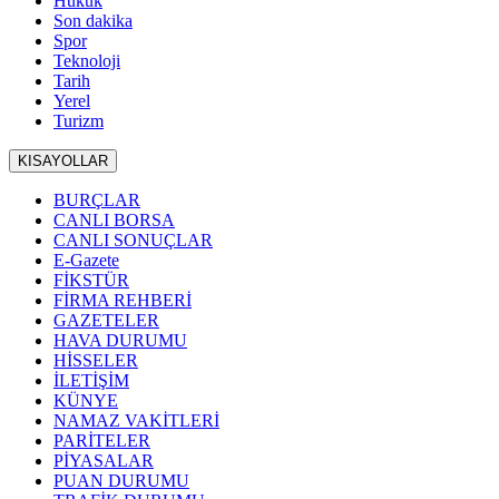
Hukuk
Son dakika
Spor
Teknoloji
Tarih
Yerel
Turizm
KISAYOLLAR
BURÇLAR
CANLI BORSA
CANLI SONUÇLAR
E-Gazete
FİKSTÜR
FİRMA REHBERİ
GAZETELER
HAVA DURUMU
HİSSELER
İLETİŞİM
KÜNYE
NAMAZ VAKİTLERİ
PARİTELER
PİYASALAR
PUAN DURUMU