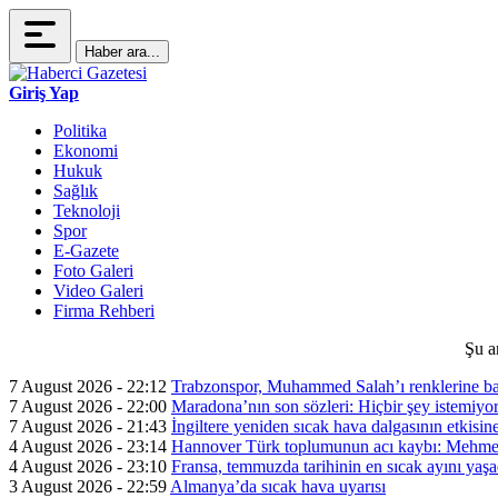
Haber ara...
Giriş Yap
Politika
Ekonomi
Hukuk
Sağlık
Teknoloji
Spor
E-Gazete
Foto Galeri
Video Galeri
Firma Rehberi
Şu a
7 August 2026 - 22:12
Trabzonspor, Muhammed Salah’ı renklerine ba
7 August 2026 - 22:00
Maradona’nın son sözleri: Hiçbir şey istemiyo
7 August 2026 - 21:43
İngiltere yeniden sıcak hava dalgasının etkisin
4 August 2026 - 23:14
Hannover Türk toplumunun acı kaybı: Mehme
4 August 2026 - 23:10
Fransa, temmuzda tarihinin en sıcak ayını yaşa
3 August 2026 - 22:59
Almanya’da sıcak hava uyarısı