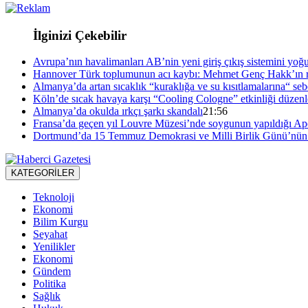
İlginizi Çekebilir
Avrupa’nın havalimanları AB’nin yeni giriş çıkış sistemini yoğ
Hannover Türk toplumunun acı kaybı: Mehmet Genç Hakk’ın r
Almanya’da artan sıcaklık “kuraklığa ve su kısıtlamalarına“ se
Köln’de sıcak havaya karşı “Cooling Cologne” etkinliği düzenl
Almanya’da okulda ırkçı şarkı skandalı
21:56
Fransa’da geçen yıl Louvre Müzesi’nde soygunun yapıldığı Apol
Dortmund’da 15 Temmuz Demokrasi ve Milli Birlik Günü’nün 1
KATEGORİLER
Teknoloji
Ekonomi
Bilim Kurgu
Seyahat
Yenilikler
Ekonomi
Gündem
Politika
Sağlık