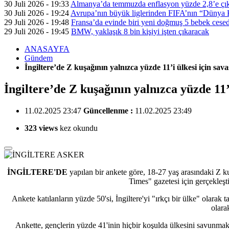
30 Juli 2026 - 19:33
Almanya’da temmuzda enflasyon yüzde 2,8’e çık
30 Juli 2026 - 19:24
Avrupa’nın büyük liglerinden FIFA’nın “Dünya Ku
29 Juli 2026 - 19:48
Fransa’da evinde biri yeni doğmuş 5 bebek cesed
29 Juli 2026 - 19:45
BMW, yaklaşık 8 bin kişiyi işten çıkaracak
ANASAYFA
Gündem
İngiltere’de Z kuşağının yalnızca yüzde 11’i ülkesi için sa
İngiltere’de Z kuşağının yalnızca yüzde 11’
11.02.2025 23:47
Güncellenme :
11.02.2025 23:49
323 views
kez okundu
İNGİLTERE'DE
yapılan bir ankete göre, 18-27 yaş arasındaki Z ku
Times" gazetesi için gerçekleşt
Ankete katılanların yüzde 50'si, İngiltere'yi "ırkçı bir ülke" olara
olara
Ankette, gençlerin yüzde 41'inin hiçbir koşulda ülkesini savunmak 