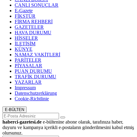
CANLI SONUÇLAR
E-Gazete
FİKSTÜR
FİRMA REHBERİ
GAZETELER
HAVA DURUMU
HİSSELER
İLETİŞİM
KÜNYE
NAMAZ VAKİTLERİ
PARİTELER
PİYASALAR
PUAN DURUMU
TRAFİK DURUMU
YAZARLAR
Impressum
Datenschutzerklärung
Cookie-Richtlinie
E-BÜLTEN
haberci-gazetesi.de
e-bültenine abone olarak, tarafınıza haber,
duyuru ve kampanya içerikli e-postaların gönderilmesini kabul etmiş
olursunuz.