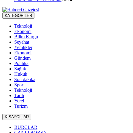
KATEGORİLER
Teknoloji
Ekonomi
Bilim Kurgu
Seyahat
Yenilikler
Ekonomi
Gündem
Politika
Sağlık
Hukuk
Son dakika
Spor
Teknoloji
Tarih
Yerel
Turizm
KISAYOLLAR
BURÇLAR
CANLI BORSA