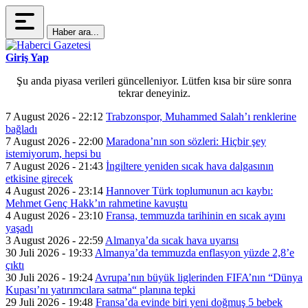
Haber ara...
Giriş Yap
Şu anda piyasa verileri güncelleniyor. Lütfen kısa bir süre sonra
tekrar deneyiniz.
7 August 2026 - 22:12
Trabzonspor, Muhammed Salah’ı renklerine
bağladı
7 August 2026 - 22:00
Maradona’nın son sözleri: Hiçbir şey
istemiyorum, hepsi bu
7 August 2026 - 21:43
İngiltere yeniden sıcak hava dalgasının
etkisine girecek
4 August 2026 - 23:14
Hannover Türk toplumunun acı kaybı:
Mehmet Genç Hakk’ın rahmetine kavuştu
4 August 2026 - 23:10
Fransa, temmuzda tarihinin en sıcak ayını
yaşadı
3 August 2026 - 22:59
Almanya’da sıcak hava uyarısı
30 Juli 2026 - 19:33
Almanya’da temmuzda enflasyon yüzde 2,8’e
çıktı
30 Juli 2026 - 19:24
Avrupa’nın büyük liglerinden FIFA’nın “Dünya
Kupası’nı yatırımcılara satma“ planına tepki
29 Juli 2026 - 19:48
Fransa’da evinde biri yeni doğmuş 5 bebek