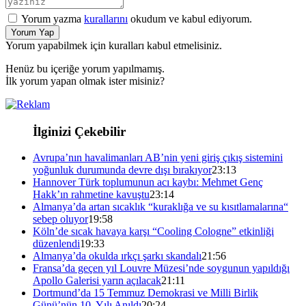
Yorum yazma
kurallarını
okudum ve kabul ediyorum.
Yorum Yap
Yorum yapabilmek için kuralları kabul etmelisiniz.
Henüz bu içeriğe yorum yapılmamış.
İlk yorum yapan olmak ister misiniz?
İlginizi Çekebilir
Avrupa’nın havalimanları AB’nin yeni giriş çıkış sistemini
yoğunluk durumunda devre dışı bırakıyor
23:13
Hannover Türk toplumunun acı kaybı: Mehmet Genç
Hakk’ın rahmetine kavuştu
23:14
Almanya’da artan sıcaklık “kuraklığa ve su kısıtlamalarına“
sebep oluyor
19:58
Köln’de sıcak havaya karşı “Cooling Cologne” etkinliği
düzenlendi
19:33
Almanya’da okulda ırkçı şarkı skandalı
21:56
Fransa’da geçen yıl Louvre Müzesi’nde soygunun yapıldığı
Apollo Galerisi yarın açılacak
21:11
Dortmund’da 15 Temmuz Demokrasi ve Milli Birlik
Günü’nün 10. Yılı Anıldı
20:24