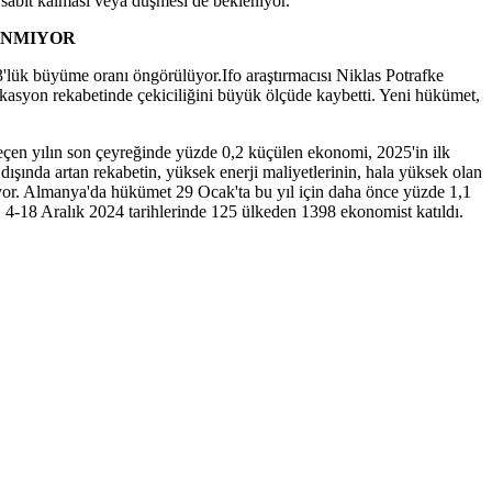
 sabit kalması veya düşmesi de bekleniyor.
ANMIYOR
'lük büyüme oranı öngörülüyor.Ifo araştırmacısı Niklas Potrafke
okasyon rekabetinde çekiciliğini büyük ölçüde kaybetti. Yeni hükümet,
Geçen yılın son çeyreğinde yüzde 0,2 küçülen ekonomi, 2025'in ilk
 dışında artan rekabetin, yüksek enerji maliyetlerinin, hala yüksek olan
liyor. Almanya'da hükümet 29 Ocak'ta bu yıl için daha önce yüzde 1,1
te, 4-18 Aralık 2024 tarihlerinde 125 ülkeden 1398 ekonomist katıldı.