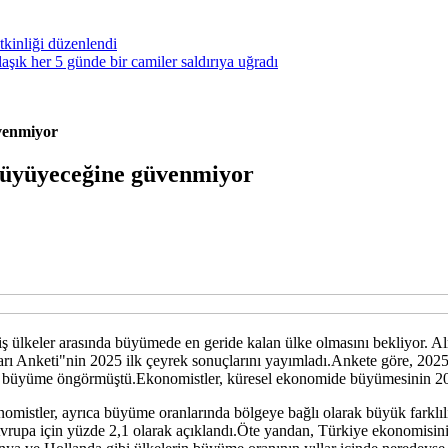
kinliği düzenlendi
ık her 5 günde bir camiler saldırıya uğradı
üvenmiyor
 büyüyeceğine güvenmiyor
ş ülkeler arasında büyümede en geride kalan ülke olmasını bekliyor.
Alm
arı Anketi"nin 2025 ilk çeyrek sonuçlarını yayımladı.Ankete göre, 202
bir büyüme öngörmüştü.Ekonomistler, küresel ekonomide büyümesinin 20
stler, ayrıca büyüme oranlarında bölgeye bağlı olarak büyük farklılık
vrupa için yüzde 2,1 olarak açıklandı.Öte yandan, Türkiye ekonomisin