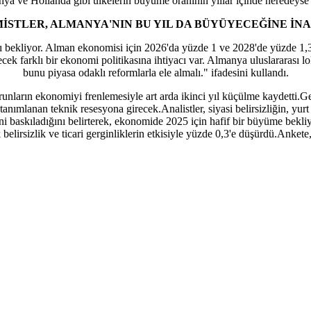
nya ve Hollanda gibi ülkelerin büyüme oranının yıllar içinde neredeyse
İSTLER, ALMANYA'NIN BU YIL DA BÜYÜYECEĞİNE İN
 bekliyor. Alman ekonomisi için 2026'da yüzde 1 ve 2028'de yüzde 1,3
ek farklı bir ekonomi politikasına ihtiyacı var. Almanya uluslararası l
bunu piyasa odaklı reformlarla ele almalı." ifadesini kullandı.
runların ekonomiyi frenlemesiyle art arda ikinci yıl küçülme kaydetti.
anımlanan teknik resesyona girecek.Analistler, siyasi belirsizliğin, yurt
ni baskıladığını belirterek, ekonomide 2025 için hafif bir büyüme bek
k belirsizlik ve ticari gerginliklerin etkisiyle yüzde 0,3'e düşürdü.Anke