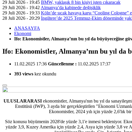
29 Juli 2026 - 19:45
BMW, yaklaşık 8 bin kişiyi işten çıkaracak
29 Juli 2026 - 19:42
Almanya’da kabinede değişiklik
29 Juli 2026 - 19:33
Köln’de sıcak havaya karşı “Cooling Cologne” et
28 Juli 2026 - 20:29
İngiltere’de 2025 Temmuz-Ekim döneminde yaklaş
ANASAYFA
Ekonomi
Ifo: Ekonomistler, Almanya’nın bu yıl da büyüyeceğine g
Ifo: Ekonomistler, Almanya’nın bu yıl da
11.02.2025 17:36
Güncellenme :
11.02.2025 17:37
393 views
kez okundu
ULUSLARARASI
ekonomistler, Almanya'nın bu yıl da sanayileşmi
Enstitüsü (IWP), 3 ayda bir gerçekleştirilen "Ekonomi Uzmanl
Ekonomistler, 2024 yılı için yüzde 2,6'lık 
Söz konusu büyümenin 2028'de yüzde 3,1'e inmesi bekleniyor. Ekonomi
yüzde 3,9, Kuzey Amerika için yüzde 2,4, Asya için yüzde 3,8 ve A