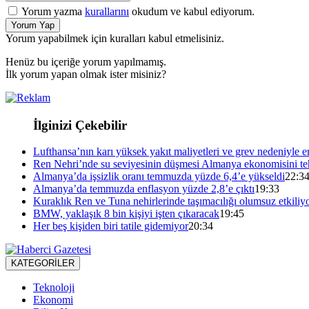
Yorum yazma
kurallarını
okudum ve kabul ediyorum.
Yorum Yap
Yorum yapabilmek için kuralları kabul etmelisiniz.
Henüz bu içeriğe yorum yapılmamış.
İlk yorum yapan olmak ister misiniz?
İlginizi Çekebilir
Lufthansa’nın karı yüksek yakıt maliyetleri ve grev nedeniyle er
Ren Nehri’nde su seviyesinin düşmesi Almanya ekonomisini teh
Almanya’da işsizlik oranı temmuzda yüzde 6,4’e yükseldi
22:3
Almanya’da temmuzda enflasyon yüzde 2,8’e çıktı
19:33
Kuraklık Ren ve Tuna nehirlerinde taşımacılığı olumsuz etkiliy
BMW, yaklaşık 8 bin kişiyi işten çıkaracak
19:45
Her beş kişiden biri tatile gidemiyor
20:34
KATEGORİLER
Teknoloji
Ekonomi