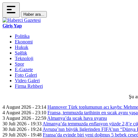
Haber ara...
Giriş Yap
Politika
Ekonomi
Hukuk
Sağlık
Teknoloji
Spor
E-Gazete
Foto Galeri
Video Galeri
Firma Rehberi
Şu a
4 August 2026 - 23:14
Hannover Türk toplumunun acı kaybı: Mehme
4 August 2026 - 23:10
Fransa, temmuzda tarihinin en sıcak ayını yaşa
3 August 2026 - 22:59
Almanya’da sıcak hava uyarısı
30 Juli 2026 - 19:33
Almanya’da temmuzda enflasyon yüzde 2,8’e çık
30 Juli 2026 - 19:24
Avrupa’nın büyük liglerinden FIFA’nın “Dünya Ku
29 Juli 2026 - 19:48
Fransa’da evinde biri yeni doğmuş 5 bebek cesed