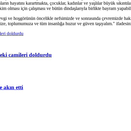
ların hayatını karartmakta, çocuklar, kadınlar ve yaşlılar büyük sıkın
im olması için çalışması ve bütün dindaşlarıyla birlikte bayram yapabilm
vgi ve hoşgörünün öncelikle nefsimizde ve sonrasında çevremizde hakim
ze, toplumumuza ve tüm insanlığa huzur ve güven taşıyalım." ifadesini
eki camileri doldurdu
akın etti