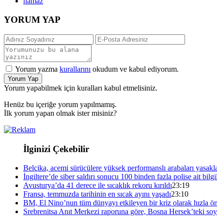
namaz
YORUM YAP
Yorum yazma
kurallarını
okudum ve kabul ediyorum.
Yorum Yap
Yorum yapabilmek için kuralları kabul etmelisiniz.
Henüz bu içeriğe yorum yapılmamış.
İlk yorum yapan olmak ister misiniz?
İlginizi Çekebilir
Belçika, acemi sürücülere yüksek performanslı arabaları yasakl
İngiltere’de siber saldırı sonucu 100 binden fazla polise ait bilgil
Avusturya’da 41 derece ile sıcaklık rekoru kırıldı
23:19
Fransa, temmuzda tarihinin en sıcak ayını yaşadı
23:10
BM, El Nino’nun tüm dünyayı etkileyen bir kriz olarak hızla ön
Srebrenitsa Anıt Merkezi raporuna göre, Bosna Hersek’teki soyk