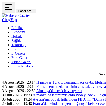
Haber ara...
Giriş Yap
Politika
Ekonomi
Hukuk
Sağlık
Teknoloji
Spor
E-Gazete
Foto Galeri
Video Galeri
Firma Rehberi
Şu a
4 August 2026 - 23:14
Hannover Türk toplumunun acı kaybı: Mehme
4 August 2026 - 23:10
Fransa, temmuzda tarihinin en sıcak ayını yaşa
3 August 2026 - 22:59
Almanya’da sıcak hava uyarısı
30 Juli 2026 - 19:33
Almanya’da temmuzda enflasyon yüzde 2,8’e çık
30 Juli 2026 - 19:24
Avrupa’nın büyük liglerinden FIFA’nın “Dünya Ku
29 Juli 2026 - 19:48
Fransa’da evinde biri yeni doğmuş 5 bebek cesed