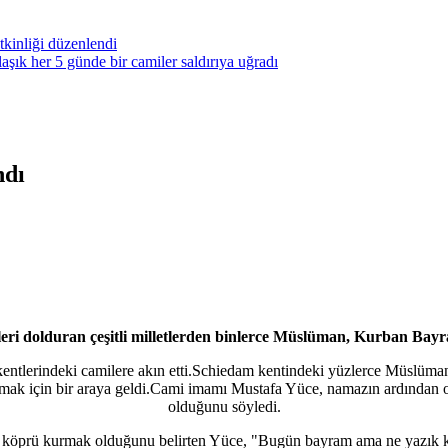
kinliği düzenlendi
ık her 5 günde bir camiler saldırıya uğradı
ndı
eri dolduran çeşitli milletlerden binlerce Müslüman, Kurban Bayr
 kentlerindeki camilere akın etti.Schiedam kentindeki yüzlerce Müslüm
mak için bir araya geldi.Cami imamı Mustafa Yüce, namazın ardından 
olduğunu söyledi.
nda köprü kurmak olduğunu belirten Yüce, "Bugün bayram ama ne yazık