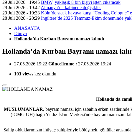
29 Juli 2026 - 19:45
BMW, yaklaşık 8 bin kişiyi işten çıkaracak
29 Juli 2026 - 19:42
Almanya’da kabinede değişiklik
29 Juli 2026 - 19:33
Köln’de sıcak havaya karşı “Cooling Cologne” et
28 Juli 2026 - 20:29
İngiltere’de 2025 Temmuz-Ekim döneminde yaklaş
ANASAYFA
Dünya
Hollanda’da Kurban Bayramı namazı kılındı
Hollanda’da Kurban Bayramı namazı kılı
27.05.2026 19:22
Güncellenme :
27.05.2026 19:24
103 views
kez okundu
Hollanda'da camil
MÜSLÜMANLAR
, bayram namazı için sabahın erken saatlerinde
(IGMG GH) bağlı Yıldız İslam Merkezi'nde bayram namazını kıl
Sahip olduklarımızın ihtiyaç sahipleriyle bölüşmek, gönüller arası