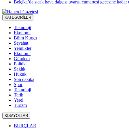
Belçika’da sıcak hava dalgası uyarısı cumartesi gecesine kadar u
KATEGORİLER
Teknoloji
Ekonomi
Bilim Kurgu
Seyahat
Yenilikler
Ekonomi
Gündem
Politika
Sağlık
Hukuk
Son dakika
Spor
Teknoloji
Tarih
Yerel
Turizm
KISAYOLLAR
BURÇLAR