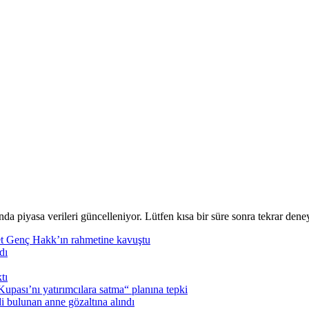
nda piyasa verileri güncelleniyor. Lütfen kısa bir süre sonra tekrar deney
t Genç Hakk’ın rahmetine kavuştu
dı
tı
pası’nı yatırımcılara satma“ planına tepki
i bulunan anne gözaltına alındı