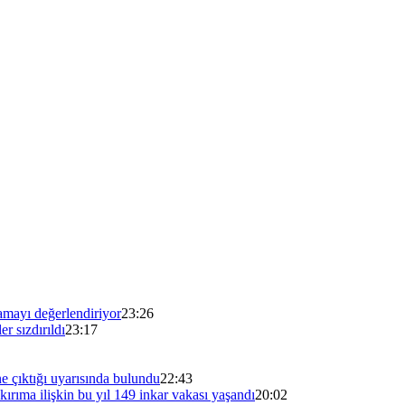
amayı değerlendiriyor
23:26
er sızdırıldı
23:17
e çıktığı uyarısında bulundu
22:43
ırıma ilişkin bu yıl 149 inkar vakası yaşandı
20:02