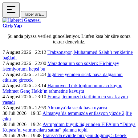
Haber ara...
Giriş Yap
Şu anda piyasa verileri güncelleniyor. Lütfen kısa bir süre sonra
tekrar deneyiniz.
7 August 2026 - 22:12
Trabzonspor, Muhammed Salah’ı renklerine
bağladı
7 August 2026 - 22:00
Maradona’nın son sözleri: Hiçbir şey
istemiyorum, hepsi bu
7 August 2026 - 21:43
İngiltere yeniden sıcak hava dalgasının
etkisine girecek
4 August 2026 - 23:14
Hannover Türk toplumunun acı kaybı:
Mehmet Genç Hakk’ın rahmetine kavuştu
4 August 2026 - 23:10
Fransa, temmuzda tarihinin en sıcak ayını
yaşadı
3 August 2026 - 22:59
Almanya’da sıcak hava uyarısı
30 Juli 2026 - 19:33
Almanya’da temmuzda enflasyon yüzde 2,8’e
çıktı
30 Juli 2026 - 19:24
Avrupa’nın büyük liglerinden FIFA’nın “Dünya
Kupası’nı yatırımcılara satma“ planına tepki
29 Juli 2026 - 19:48
Fransa’da evinde biri yeni doğmuş 5 bebek