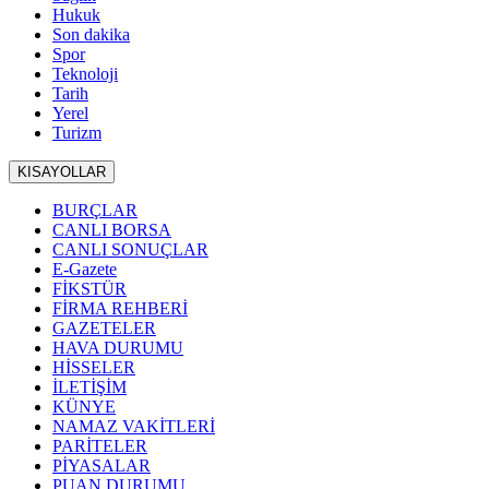
Hukuk
Son dakika
Spor
Teknoloji
Tarih
Yerel
Turizm
KISAYOLLAR
BURÇLAR
CANLI BORSA
CANLI SONUÇLAR
E-Gazete
FİKSTÜR
FİRMA REHBERİ
GAZETELER
HAVA DURUMU
HİSSELER
İLETİŞİM
KÜNYE
NAMAZ VAKİTLERİ
PARİTELER
PİYASALAR
PUAN DURUMU