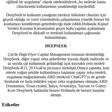
eğilimli bir uygulama" olarak nitelendirilerek, bu nedenle kamu
cihazlarında kullanımının yasaklandığı kaydedildi.
DeepSeek'in kullanım yasağının merkezi hükümet cihazları için
geçerli olduğu ve yerel yönetimlerin çalışanlarına yönelik benzer bir
kısıtlamayı kendilerinin getirebileceği ifade edildi.Hollanda Kişisel
Verileri Koruma Kurumundan geçen hafta yapılan açıklamada
DeepSeek'in dikkatli ve temkinli kullanılması çağrısında
bulunulmuştu.
DEEPSEEK
Çin'de High-Flyer Capital Management fonunun desteklediği
DeepSeek, diğer yapay zeka şirketlerine kıyasla düşük maliyetle ve
az sayıda çip kullanarak geliştirdiği açık kaynaklı yeni modeli
DeepSeek-R1'i, 20 Ocak'ta piyasaya sürmüştü.Dünya çapında, kısa
sürede yoğun şekilde kullanılmaya başlanan yapay zeka modeli,
uygulama mağazalarında ABD merkezli ChatGPT'yi de geride
bırakarak en fazla indirilen yapay zeka uygulaması olmuştu.ABD
Donanması, Texas eyaleti, İtalya, Avustralya, Tayvan ve Güney
Kore DeepSeek hakkında benzer Hollanda ile benzer kararlar
almıştı.
Etiketler