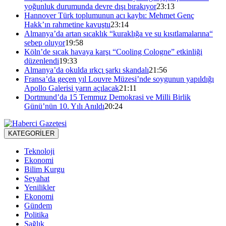
yoğunluk durumunda devre dışı bırakıyor
23:13
Hannover Türk toplumunun acı kaybı: Mehmet Genç
Hakk’ın rahmetine kavuştu
23:14
Almanya’da artan sıcaklık “kuraklığa ve su kısıtlamalarına“
sebep oluyor
19:58
Köln’de sıcak havaya karşı “Cooling Cologne” etkinliği
düzenlendi
19:33
Almanya’da okulda ırkçı şarkı skandalı
21:56
Fransa’da geçen yıl Louvre Müzesi’nde soygunun yapıldığı
Apollo Galerisi yarın açılacak
21:11
Dortmund’da 15 Temmuz Demokrasi ve Milli Birlik
Günü’nün 10. Yılı Anıldı
20:24
KATEGORİLER
Teknoloji
Ekonomi
Bilim Kurgu
Seyahat
Yenilikler
Ekonomi
Gündem
Politika
Sağlık