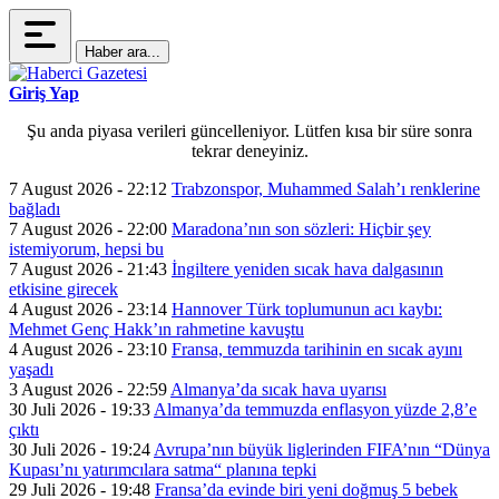
Haber ara...
Giriş Yap
Şu anda piyasa verileri güncelleniyor. Lütfen kısa bir süre sonra
tekrar deneyiniz.
7 August 2026 - 22:12
Trabzonspor, Muhammed Salah’ı renklerine
bağladı
7 August 2026 - 22:00
Maradona’nın son sözleri: Hiçbir şey
istemiyorum, hepsi bu
7 August 2026 - 21:43
İngiltere yeniden sıcak hava dalgasının
etkisine girecek
4 August 2026 - 23:14
Hannover Türk toplumunun acı kaybı:
Mehmet Genç Hakk’ın rahmetine kavuştu
4 August 2026 - 23:10
Fransa, temmuzda tarihinin en sıcak ayını
yaşadı
3 August 2026 - 22:59
Almanya’da sıcak hava uyarısı
30 Juli 2026 - 19:33
Almanya’da temmuzda enflasyon yüzde 2,8’e
çıktı
30 Juli 2026 - 19:24
Avrupa’nın büyük liglerinden FIFA’nın “Dünya
Kupası’nı yatırımcılara satma“ planına tepki
29 Juli 2026 - 19:48
Fransa’da evinde biri yeni doğmuş 5 bebek