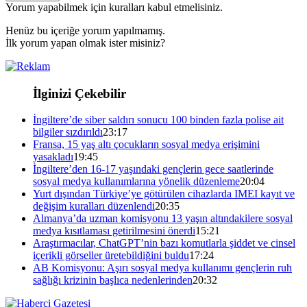
Yorum yapabilmek için kuralları kabul etmelisiniz.
Henüz bu içeriğe yorum yapılmamış.
İlk yorum yapan olmak ister misiniz?
İlginizi Çekebilir
İngiltere’de siber saldırı sonucu 100 binden fazla polise ait
bilgiler sızdırıldı
23:17
Fransa, 15 yaş altı çocukların sosyal medya erişimini
yasakladı
19:45
İngiltere’den 16-17 yaşındaki gençlerin gece saatlerinde
sosyal medya kullanımlarına yönelik düzenleme
20:04
Yurt dışından Türkiye’ye götürülen cihazlarda IMEI kayıt ve
değişim kuralları düzenlendi
20:35
Almanya’da uzman komisyonu 13 yaşın altındakilere sosyal
medya kısıtlaması getirilmesini önerdi
15:21
Araştırmacılar, ChatGPT’nin bazı komutlarla şiddet ve cinsel
içerikli görseller üretebildiğini buldu
17:24
AB Komisyonu: Aşırı sosyal medya kullanımı gençlerin ruh
sağlığı krizinin başlıca nedenlerinden
20:32