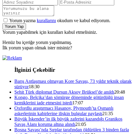
Yorum yazma
kurallarını
okudum ve kabul ediyorum.
Yorum Yap
Yorum yapabilmek için kuralları kabul etmelisiniz.
Henüz bu içeriğe yorum yapılmamış.
İlk yorum yapan olmak ister misiniz?
İlginizi Çekebilir
Barış Antlaşması olmayan Kore Savaşı, 73 yıldır teknik olarak
sürüyor
18:30
Şehit Türk diplomat Dursun Aksoy Brüksel’de anıldı
20:48
Kongo, Belçika’dan sömürge döneminde götürdüğü insan
kemiklerini iade etmesini istedi
17:07
Oxfordlu araştırmacı Hasanov, Plymouth’ta Osmanlı
askerlerinin kabirlerine ilişkin bulgular paylaştı
21:35
Büyük İskender’in ilk büyük zaferini kazandığı Granikos
Savaş Alanı koruma altına alındı
21:05
Bosna Savaşı’nda Sırplar tarafından öldürülen 3 binden fazla