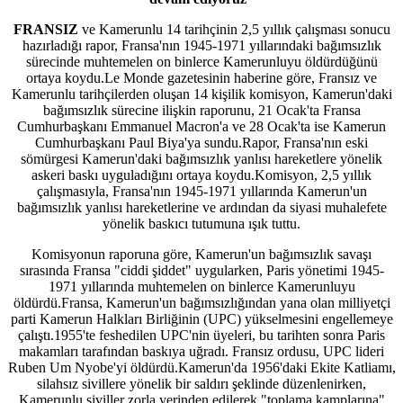
FRANSIZ
ve Kamerunlu 14 tarihçinin 2,5 yıllık çalışması sonucu
hazırladığı rapor, Fransa'nın 1945-1971 yıllarındaki bağımsızlık
sürecinde muhtemelen on binlerce Kamerunluyu öldürdüğünü
ortaya koydu.Le Monde gazetesinin haberine göre, Fransız ve
Kamerunlu tarihçilerden oluşan 14 kişilik komisyon, Kamerun'daki
bağımsızlık sürecine ilişkin raporunu, 21 Ocak'ta Fransa
Cumhurbaşkanı Emmanuel Macron'a ve 28 Ocak'ta ise Kamerun
Cumhurbaşkanı Paul Biya'ya sundu.Rapor, Fransa'nın eski
sömürgesi Kamerun'daki bağımsızlık yanlısı hareketlere yönelik
askeri baskı uyguladığını ortaya koydu.Komisyon, 2,5 yıllık
çalışmasıyla, Fransa'nın 1945-1971 yıllarında Kamerun'un
bağımsızlık yanlısı hareketlerine ve ardından da siyasi muhalefete
yönelik baskıcı tutumuna ışık tuttu.
Komisyonun raporuna göre, Kamerun'un bağımsızlık savaşı
sırasında Fransa "ciddi şiddet" uygularken, Paris yönetimi 1945-
1971 yıllarında muhtemelen on binlerce Kamerunluyu
öldürdü.Fransa, Kamerun'un bağımsızlığından yana olan milliyetçi
parti Kamerun Halkları Birliğinin (UPC) yükselmesini engellemeye
çalıştı.1955'te feshedilen UPC'nin üyeleri, bu tarihten sonra Paris
makamları tarafından baskıya uğradı. Fransız ordusu, UPC lideri
Ruben Um Nyobe'yi öldürdü.Kamerun'da 1956'daki Ekite Katliamı,
silahsız sivillere yönelik bir saldırı şeklinde düzenlenirken,
Kamerunlu siviller zorla yerinden edilerek "toplama kamplarına"