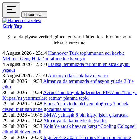
Haber ara...
Giriş Yap
Şu anda piyasa verileri güncelleniyor. Lütfen kısa bir süre sonra
tekrar deneyiniz.
4 August 2026 - 23:14
Hannover Türk toplumunun acı kaybı:
Mehmet Genç Hakk’ın rahmetine kavuştu
4 August 2026 - 23:10
Fransa, temmuzda tarihinin en sıcak ayını
yaşadı
3 August 2026 - 22:59
Almanya’da sıcak hava uyarısı
30 Juli 2026 - 19:33
Almanya’da temmuzda enflasyon yüzde 2,8’e
çıktı
30 Juli 2026 - 19:24
Avrupa’nın büyük liglerinden FIFA’nın “Dünya
Kupası’nı yatırımcılara satma“ planına tepki
29 Juli 2026 - 19:48
Fransa’da evinde biri yeni doğmuş 5 bebek
cesedi bulunan anne gözaltına alındı
29 Juli 2026 - 19:45
BMW, yaklaşık 8 bin kişiyi işten çıkaracak
29 Juli 2026 - 19:42
Almanya’da kabinede değişiklik
29 Juli 2026 - 19:33
Köln’de sıcak havaya karşı “Cooling Cologne”
etkinliği düzenlendi
28 Juli 2026 - 20:29
İngiltere’de 2025 Temmuz-Ekim döneminde