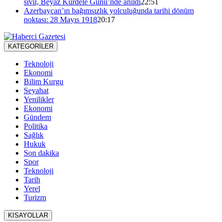
sivil, Beyaz Kurdele Günü’nde anıldı
22:51
Azerbaycan’ın bağımsızlık yolculuğunda tarihi dönüm
noktası: 28 Mayıs 1918
20:17
KATEGORİLER
Teknoloji
Ekonomi
Bilim Kurgu
Seyahat
Yenilikler
Ekonomi
Gündem
Politika
Sağlık
Hukuk
Son dakika
Spor
Teknoloji
Tarih
Yerel
Turizm
KISAYOLLAR