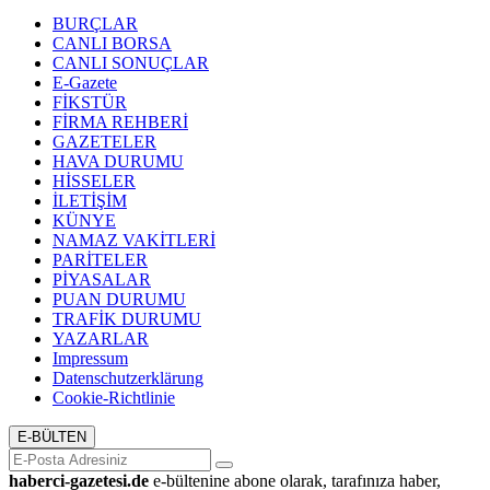
BURÇLAR
CANLI BORSA
CANLI SONUÇLAR
E-Gazete
FİKSTÜR
FİRMA REHBERİ
GAZETELER
HAVA DURUMU
HİSSELER
İLETİŞİM
KÜNYE
NAMAZ VAKİTLERİ
PARİTELER
PİYASALAR
PUAN DURUMU
TRAFİK DURUMU
YAZARLAR
Impressum
Datenschutzerklärung
Cookie-Richtlinie
E-BÜLTEN
haberci-gazetesi.de
e-bültenine abone olarak, tarafınıza haber,