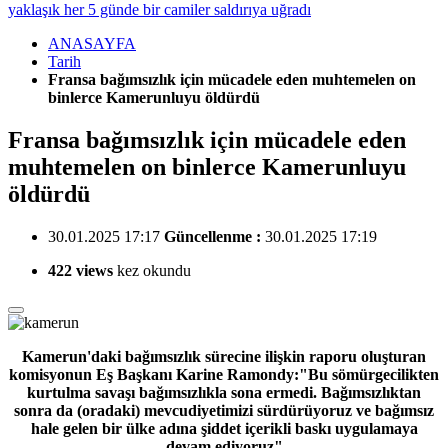
yaklaşık her 5 günde bir camiler saldırıya uğradı
ANASAYFA
Tarih
Fransa bağımsızlık için mücadele eden muhtemelen on
binlerce Kamerunluyu öldürdü
Fransa bağımsızlık için mücadele eden
muhtemelen on binlerce Kamerunluyu
öldürdü
30.01.2025 17:17
Güncellenme :
30.01.2025 17:19
422 views
kez okundu
Kamerun'daki bağımsızlık sürecine ilişkin raporu oluşturan
komisyonun Eş Başkanı Karine Ramondy:"Bu sömürgecilikten
kurtulma savaşı bağımsızlıkla sona ermedi. Bağımsızlıktan
sonra da (oradaki) mevcudiyetimizi sürdürüyoruz ve bağımsız
hale gelen bir ülke adına şiddet içerikli baskı uygulamaya
devam ediyoruz"