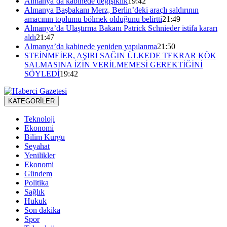
Almanya’da kabinede değişiklik
19:42
Almanya Başbakanı Merz, Berlin’deki araçlı saldırının
amacının toplumu bölmek olduğunu belirtti
21:49
Almanya’da Ulaştırma Bakanı Patrick Schnieder istifa kararı
aldı
21:47
Almanya’da kabinede yeniden yapılanma
21:50
STEİNMEİER, AŞIRI SAĞIN ÜLKEDE TEKRAR KÖK
SALMASINA İZİN VERİLMEMESİ GEREKTİĞİNİ
SÖYLEDİ
19:42
KATEGORİLER
Teknoloji
Ekonomi
Bilim Kurgu
Seyahat
Yenilikler
Ekonomi
Gündem
Politika
Sağlık
Hukuk
Son dakika
Spor