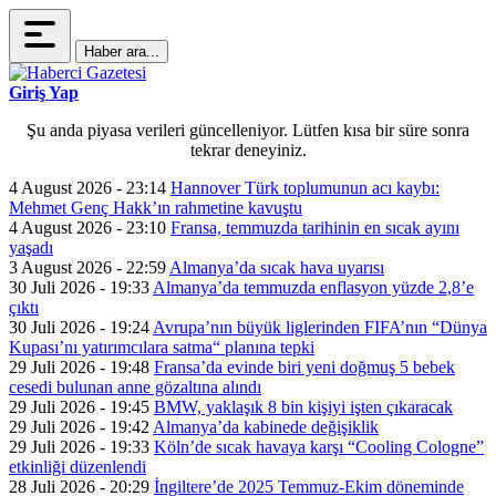
Haber ara...
Giriş Yap
Şu anda piyasa verileri güncelleniyor. Lütfen kısa bir süre sonra
tekrar deneyiniz.
4 August 2026 - 23:14
Hannover Türk toplumunun acı kaybı:
Mehmet Genç Hakk’ın rahmetine kavuştu
4 August 2026 - 23:10
Fransa, temmuzda tarihinin en sıcak ayını
yaşadı
3 August 2026 - 22:59
Almanya’da sıcak hava uyarısı
30 Juli 2026 - 19:33
Almanya’da temmuzda enflasyon yüzde 2,8’e
çıktı
30 Juli 2026 - 19:24
Avrupa’nın büyük liglerinden FIFA’nın “Dünya
Kupası’nı yatırımcılara satma“ planına tepki
29 Juli 2026 - 19:48
Fransa’da evinde biri yeni doğmuş 5 bebek
cesedi bulunan anne gözaltına alındı
29 Juli 2026 - 19:45
BMW, yaklaşık 8 bin kişiyi işten çıkaracak
29 Juli 2026 - 19:42
Almanya’da kabinede değişiklik
29 Juli 2026 - 19:33
Köln’de sıcak havaya karşı “Cooling Cologne”
etkinliği düzenlendi
28 Juli 2026 - 20:29
İngiltere’de 2025 Temmuz-Ekim döneminde