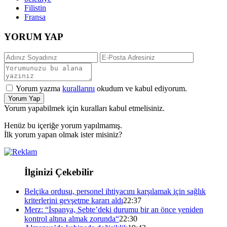
Filistin
Fransa
YORUM YAP
Yorum yazma
kurallarını
okudum ve kabul ediyorum.
Yorum Yap
Yorum yapabilmek için kuralları kabul etmelisiniz.
Henüz bu içeriğe yorum yapılmamış.
İlk yorum yapan olmak ister misiniz?
İlginizi Çekebilir
Belçika ordusu, personel ihtiyacını karşılamak için sağlık
kriterlerini gevşetme kararı aldı
22:37
Merz: “İspanya, Sebte’deki durumu bir an önce yeniden
kontrol altına almak zorunda“
22:30