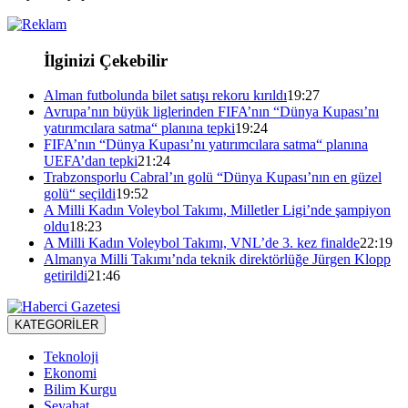
İlginizi Çekebilir
Alman futbolunda bilet satışı rekoru kırıldı
19:27
Avrupa’nın büyük liglerinden FIFA’nın “Dünya Kupası’nı
yatırımcılara satma“ planına tepki
19:24
FIFA’nın “Dünya Kupası’nı yatırımcılara satma“ planına
UEFA’dan tepki
21:24
Trabzonsporlu Cabral’ın golü “Dünya Kupası’nın en güzel
golü“ seçildi
19:52
A Milli Kadın Voleybol Takımı, Milletler Ligi’nde şampiyon
oldu
18:23
A Milli Kadın Voleybol Takımı, VNL’de 3. kez finalde
22:19
Almanya Milli Takımı’nda teknik direktörlüğe Jürgen Klopp
getirildi
21:46
KATEGORİLER
Teknoloji
Ekonomi
Bilim Kurgu
Seyahat