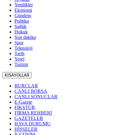
Yenilikler
Ekonomi
Gündem
Politika
Sağlık
Hukuk
Son dakika
Spor
Teknoloji
Tarih
Yerel
Turizm
KISAYOLLAR
BURÇLAR
CANLI BORSA
CANLI SONUÇLAR
E-Gazete
FİKSTÜR
FİRMA REHBERİ
GAZETELER
HAVA DURUMU
HİSSELER
İLETİŞİM