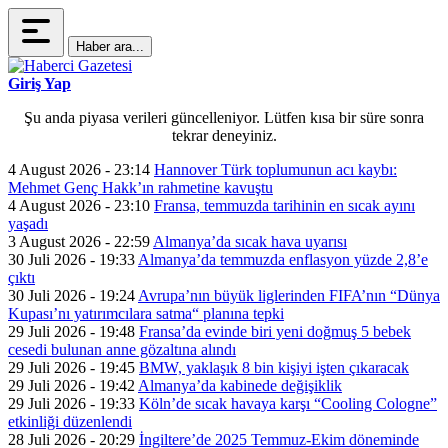
Haber ara...
Giriş Yap
Şu anda piyasa verileri güncelleniyor. Lütfen kısa bir süre sonra
tekrar deneyiniz.
4 August 2026 - 23:14
Hannover Türk toplumunun acı kaybı:
Mehmet Genç Hakk’ın rahmetine kavuştu
4 August 2026 - 23:10
Fransa, temmuzda tarihinin en sıcak ayını
yaşadı
3 August 2026 - 22:59
Almanya’da sıcak hava uyarısı
30 Juli 2026 - 19:33
Almanya’da temmuzda enflasyon yüzde 2,8’e
çıktı
30 Juli 2026 - 19:24
Avrupa’nın büyük liglerinden FIFA’nın “Dünya
Kupası’nı yatırımcılara satma“ planına tepki
29 Juli 2026 - 19:48
Fransa’da evinde biri yeni doğmuş 5 bebek
cesedi bulunan anne gözaltına alındı
29 Juli 2026 - 19:45
BMW, yaklaşık 8 bin kişiyi işten çıkaracak
29 Juli 2026 - 19:42
Almanya’da kabinede değişiklik
29 Juli 2026 - 19:33
Köln’de sıcak havaya karşı “Cooling Cologne”
etkinliği düzenlendi
28 Juli 2026 - 20:29
İngiltere’de 2025 Temmuz-Ekim döneminde