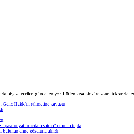
nda piyasa verileri güncelleniyor. Lütfen kısa bir süre sonra tekrar deney
t Genç Hakk’ın rahmetine kavuştu
dı
tı
pası’nı yatırımcılara satma“ planına tepki
i bulunan anne gözaltına alındı