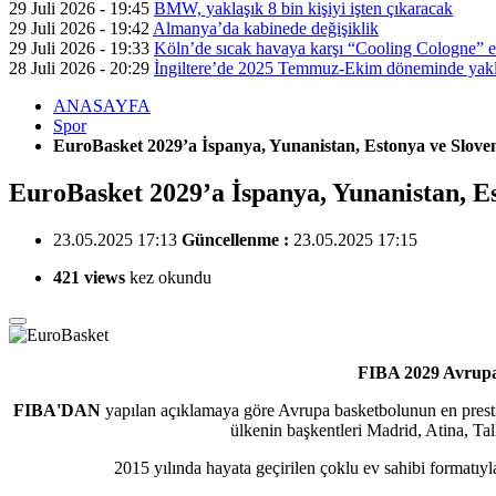
29 Juli 2026 - 19:45
BMW, yaklaşık 8 bin kişiyi işten çıkaracak
29 Juli 2026 - 19:42
Almanya’da kabinede değişiklik
29 Juli 2026 - 19:33
Köln’de sıcak havaya karşı “Cooling Cologne” et
28 Juli 2026 - 20:29
İngiltere’de 2025 Temmuz-Ekim döneminde yaklaş
ANASAYFA
Spor
EuroBasket 2029’a İspanya, Yunanistan, Estonya ve Sloven
EuroBasket 2029’a İspanya, Yunanistan, Es
23.05.2025 17:13
Güncellenme :
23.05.2025 17:15
421 views
kez okundu
FIBA 2029 Avrupa 
FIBA'DAN
yapılan açıklamaya göre Avrupa basketbolunun en presti
ülkenin başkentleri Madrid, Atina, Tal
2015 yılında hayata geçirilen çoklu ev sahibi formatıy