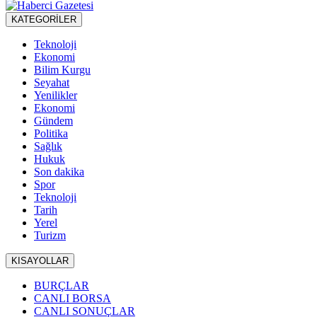
KATEGORİLER
Teknoloji
Ekonomi
Bilim Kurgu
Seyahat
Yenilikler
Ekonomi
Gündem
Politika
Sağlık
Hukuk
Son dakika
Spor
Teknoloji
Tarih
Yerel
Turizm
KISAYOLLAR
BURÇLAR
CANLI BORSA
CANLI SONUÇLAR