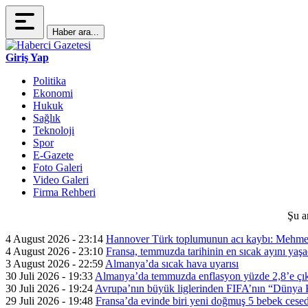
Haber ara...
Giriş Yap
Politika
Ekonomi
Hukuk
Sağlık
Teknoloji
Spor
E-Gazete
Foto Galeri
Video Galeri
Firma Rehberi
Şu a
4 August 2026 - 23:14
Hannover Türk toplumunun acı kaybı: Mehme
4 August 2026 - 23:10
Fransa, temmuzda tarihinin en sıcak ayını yaşa
3 August 2026 - 22:59
Almanya’da sıcak hava uyarısı
30 Juli 2026 - 19:33
Almanya’da temmuzda enflasyon yüzde 2,8’e çık
30 Juli 2026 - 19:24
Avrupa’nın büyük liglerinden FIFA’nın “Dünya Ku
29 Juli 2026 - 19:48
Fransa’da evinde biri yeni doğmuş 5 bebek cesed