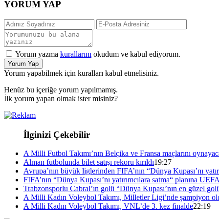
YORUM YAP
Yorum yazma
kurallarını
okudum ve kabul ediyorum.
Yorum Yap
Yorum yapabilmek için kuralları kabul etmelisiniz.
Henüz bu içeriğe yorum yapılmamış.
İlk yorum yapan olmak ister misiniz?
İlginizi Çekebilir
A Milli Futbol Takımı’nın Belçika ve Fransa maçlarını oynayacağ
Alman futbolunda bilet satışı rekoru kırıldı
19:27
Avrupa’nın büyük liglerinden FIFA’nın “Dünya Kupası’nı yatırı
FIFA’nın “Dünya Kupası’nı yatırımcılara satma“ planına UEFA
Trabzonsporlu Cabral’ın golü “Dünya Kupası’nın en güzel golü
A Milli Kadın Voleybol Takımı, Milletler Ligi’nde şampiyon ol
A Milli Kadın Voleybol Takımı, VNL’de 3. kez finalde
22:19