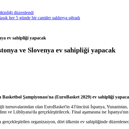
kinliği düzenlendi
ık her 5 günde bir camiler saldırıya uğradı
ya ev sahipliği yapacak
tonya ve Slovenya ev sahipliği yapacak
Basketbol Şampiyonası'na (EuroBasket 2029) ev sahipliği yapacak 
jli turnuvalarından olan EuroBasket'in 43'üncüsü İspanya, Yunanista
linn ve Lübliyana'da gerçekleştirilecek. Final aşamasına ise İspanya'nı
la gerçekleştirilen organizasyon, dört ülkenin ev sahipliğinde düzenle