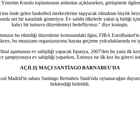
Yönetim Kurulu toplantısının ardından açıklanırken, görüşmede ilgilene
n önde gelen basketbol merkezlerine taşıyacak olmaktan büyük heyecan
et bir kararlılık gösteriyor. Ev sahibi ülkelerle yakın iş birliği içinde 
kalıcı bir turnuva düzenlemeyi hedefliyoruz." diye konuştu.
ızın bu etkinliği düzenleme konusundaki ilgisi, FIBA EuroBasket'in arta
t ülkeye, bu muazzam organizasyonu hayata geçirme yolculuklarında en iy
al aşamasına ev sahipliği yapacak İspanya, 2007'den bu yana ilk kez 
e şampiyonaya ev sahipliği yaparken, Estonya ise ilk kez bu görevi üs
AÇILIŞ MAÇI SANTİAGO BARNABEU'DA
eal Madrid'in sahası Santiago Bernabeu Stadı'nda oynanacağını duyurdu
beklendiği belirtildi.