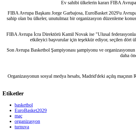
Ev sahibi ülkelerin kararı FIBA Avrupa 
FIBA Avrupa Başkanı Jorge Garbajosa, EuroBasket 2029'u Avrupa'nı
sahip olan bu ülkeler, unutulmaz bir organizasyon düzenleme konusunda n
FIBA Avrupa İcra Direktörü Kamil Novak ise "Ulusal federasyonlarım
etkileyici başvurular için teşekkür ediyor, seçilen dör
Son Avrupa Basketbol Şampiyonası şampiyonu ve organizasyonun fin
daha önc
Organizasyonun sosyal medya hesabı, Madrid'deki açılış maçının R
Etiketler
basketbol
EuroBasket2029
maç
organizasyon
turnuva