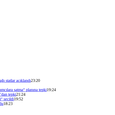
ı statlar açıklandı
23:20
mcılara satma“ planına tepki
19:24
’dan tepki
21:24
“ seçildi
19:52
du
18:23