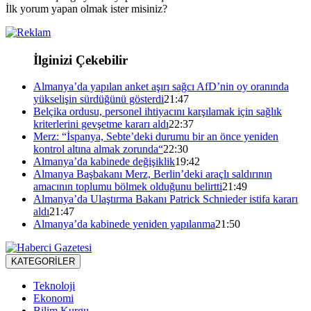
İlk yorum yapan olmak ister misiniz?
İlginizi Çekebilir
Almanya’da yapılan anket aşırı sağcı AfD’nin oy oranında
yükselişin sürdüğünü gösterdi
21:47
Belçika ordusu, personel ihtiyacını karşılamak için sağlık
kriterlerini gevşetme kararı aldı
22:37
Merz: “İspanya, Sebte’deki durumu bir an önce yeniden
kontrol altına almak zorunda“
22:30
Almanya’da kabinede değişiklik
19:42
Almanya Başbakanı Merz, Berlin’deki araçlı saldırının
amacının toplumu bölmek olduğunu belirtti
21:49
Almanya’da Ulaştırma Bakanı Patrick Schnieder istifa kararı
aldı
21:47
Almanya’da kabinede yeniden yapılanma
21:50
KATEGORİLER
Teknoloji
Ekonomi
Bilim Kurgu