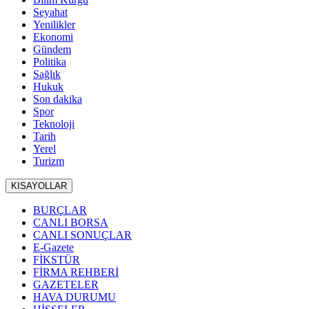
Seyahat
Yenilikler
Ekonomi
Gündem
Politika
Sağlık
Hukuk
Son dakika
Spor
Teknoloji
Tarih
Yerel
Turizm
KISAYOLLAR
BURÇLAR
CANLI BORSA
CANLI SONUÇLAR
E-Gazete
FİKSTÜR
FİRMA REHBERİ
GAZETELER
HAVA DURUMU