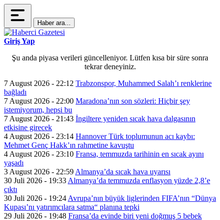
Haber ara...
Giriş Yap
Şu anda piyasa verileri güncelleniyor. Lütfen kısa bir süre sonra
tekrar deneyiniz.
7 August 2026 - 22:12
Trabzonspor, Muhammed Salah’ı renklerine
bağladı
7 August 2026 - 22:00
Maradona’nın son sözleri: Hiçbir şey
istemiyorum, hepsi bu
7 August 2026 - 21:43
İngiltere yeniden sıcak hava dalgasının
etkisine girecek
4 August 2026 - 23:14
Hannover Türk toplumunun acı kaybı:
Mehmet Genç Hakk’ın rahmetine kavuştu
4 August 2026 - 23:10
Fransa, temmuzda tarihinin en sıcak ayını
yaşadı
3 August 2026 - 22:59
Almanya’da sıcak hava uyarısı
30 Juli 2026 - 19:33
Almanya’da temmuzda enflasyon yüzde 2,8’e
çıktı
30 Juli 2026 - 19:24
Avrupa’nın büyük liglerinden FIFA’nın “Dünya
Kupası’nı yatırımcılara satma“ planına tepki
29 Juli 2026 - 19:48
Fransa’da evinde biri yeni doğmuş 5 bebek