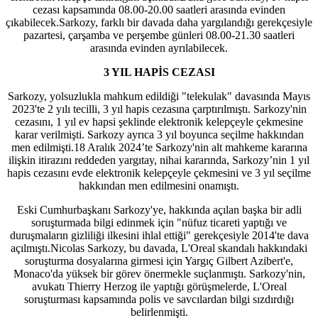
cezası kapsamında 08.00-20.00 saatleri arasında evinden
çıkabilecek.Sarkozy, farklı bir davada daha yargılandığı gerekçesiyle
pazartesi, çarşamba ve perşembe günleri 08.00-21.30 saatleri
arasında evinden ayrılabilecek.
​​​​​​​3 YIL HAPİS CEZASI
Sarkozy, yolsuzlukla mahkum edildiği "telekulak" davasında Mayıs
2023'te 2 yılı tecilli, 3 yıl hapis cezasına çarptırılmıştı. Sarkozy'nin
cezasını, 1 yıl ev hapsi şeklinde elektronik kelepçeyle çekmesine
karar verilmişti. Sarkozy ayrıca 3 yıl boyunca seçilme hakkından
men edilmişti.18 Aralık 2024’te Sarkozy'nin alt mahkeme kararına
ilişkin itirazını reddeden yargıtay, nihai kararında, Sarkozy’nin 1 yıl
hapis cezasını evde elektronik kelepçeyle çekmesini ve 3 yıl seçilme
hakkından men edilmesini onamıştı.
Eski Cumhurbaşkanı Sarkozy'ye, hakkında açılan başka bir adli
soruşturmada bilgi edinmek için "nüfuz ticareti yaptığı ve
duruşmaların gizliliği ilkesini ihlal ettiği" gerekçesiyle 2014'te dava
açılmıştı.Nicolas Sarkozy, bu davada, L'Oreal skandalı hakkındaki
soruşturma dosyalarına girmesi için Yargıç Gilbert Azibert'e,
Monaco'da yüksek bir görev önermekle suçlanmıştı. Sarkozy'nin,
avukatı Thierry Herzog ile yaptığı görüşmelerde, L'Oreal
soruşturması kapsamında polis ve savcılardan bilgi sızdırdığı
belirlenmişti.