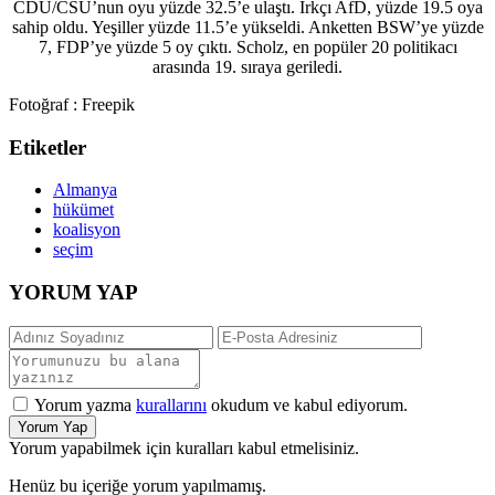
CDU/CSU’nun oyu yüzde 32.5’e ulaştı. Irkçı AfD, yüzde 19.5 oya
sahip oldu. Yeşiller yüzde 11.5’e yükseldi. Anketten BSW’ye yüzde
7, FDP’ye yüzde 5 oy çıktı. Scholz, en popüler 20 politikacı
arasında 19. sıraya geriledi.
Fotoğraf : Freepik
Etiketler
Almanya
hükümet
koalisyon
seçim
YORUM YAP
Yorum yazma
kurallarını
okudum ve kabul ediyorum.
Yorum Yap
Yorum yapabilmek için kuralları kabul etmelisiniz.
Henüz bu içeriğe yorum yapılmamış.