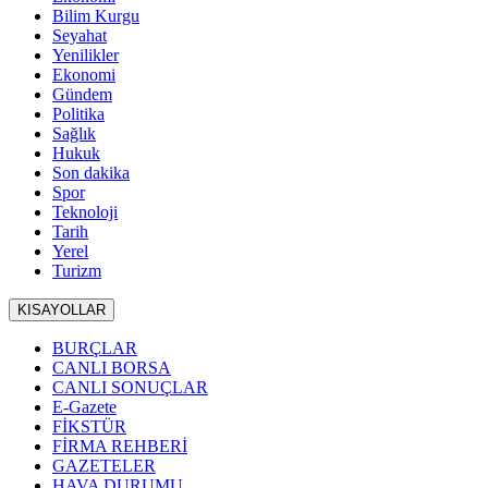
Bilim Kurgu
Seyahat
Yenilikler
Ekonomi
Gündem
Politika
Sağlık
Hukuk
Son dakika
Spor
Teknoloji
Tarih
Yerel
Turizm
KISAYOLLAR
BURÇLAR
CANLI BORSA
CANLI SONUÇLAR
E-Gazete
FİKSTÜR
FİRMA REHBERİ
GAZETELER
HAVA DURUMU