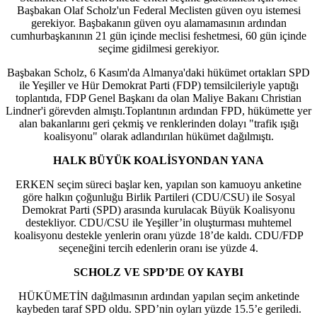
Başbakan Olaf Scholz'un Federal Meclisten güven oyu istemesi
gerekiyor. Başbakanın güven oyu alamamasının ardından
cumhurbaşkanının 21 gün içinde meclisi feshetmesi, 60 gün içinde
seçime gidilmesi gerekiyor.
Başbakan Scholz, 6 Kasım'da Almanya'daki hükümet ortakları SPD
ile Yeşiller ve Hür Demokrat Parti (FDP) temsilcileriyle yaptığı
toplantıda, FDP Genel Başkanı da olan Maliye Bakanı Christian
Lindner'i görevden almıştı.Toplantının ardından FPD, hükümette yer
alan bakanlarını geri çekmiş ve renklerinden dolayı "trafik ışığı
koalisyonu" olarak adlandırılan hükümet dağılmıştı.
HALK BÜYÜK KOALİSYONDAN YANA
ERKEN seçim süreci başlar ken, yapılan son kamuoyu anketine
göre halkın çoğunluğu Birlik Partileri (CDU/CSU) ile Sosyal
Demokrat Parti (SPD) arasında kurulacak Büyük Koalisyonu
destekliyor. CDU/CSU ile Yeşiller’in oluşturması muhtemel
koalisyonu destekle yenlerin oranı yüzde 18’de kaldı. CDU/FDP
seçeneğini tercih edenlerin oranı ise yüzde 4.
SCHOLZ VE SPD’DE OY KAYBI
HÜKÜMETİN dağılmasının ardından yapılan seçim anketinde
kaybeden taraf SPD oldu. SPD’nin oyları yüzde 15.5’e geriledi.