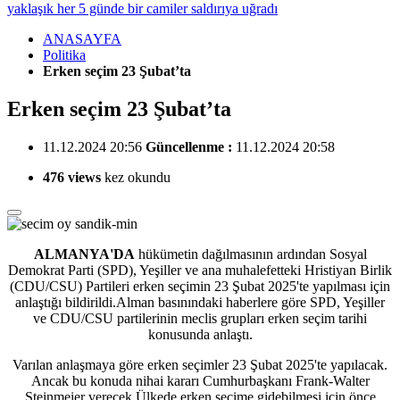
yaklaşık her 5 günde bir camiler saldırıya uğradı
ANASAYFA
Politika
Erken seçim 23 Şubat’ta
Erken seçim 23 Şubat’ta
11.12.2024 20:56
Güncellenme :
11.12.2024 20:58
476 views
kez okundu
ALMANYA'DA
hükümetin dağılmasının ardından Sosyal
Demokrat Parti (SPD), Yeşiller ve ana muhalefetteki Hristiyan Birlik
(CDU/CSU) Partileri erken seçimin 23 Şubat 2025'te yapılması için
anlaştığı bildirildi.Alman basınındaki haberlere göre SPD, Yeşiller
ve CDU/CSU partilerinin meclis grupları erken seçim tarihi
konusunda anlaştı.
Varılan anlaşmaya göre erken seçimler 23 Şubat 2025'te yapılacak.
Ancak bu konuda nihai kararı Cumhurbaşkanı Frank-Walter
Steinmeier verecek.Ülkede erken seçime gidebilmesi için önce