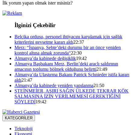
İlk yorum yapan olmak ister misiniz?
İlginizi Çekebilir
Belçika ordusu, personel ihtiyacını karşılamak için sağlık
kriterlerini gevşetme kararı aldı
22:37
Merz: “İspanya, Sebte’deki durumu bir an önce yeniden
kontrol altına almak zorunda“
22:30
Almanya’da kabinede değişiklik
19:42
Almanya Başbakanı Merz, Berlin’deki araçlı saldırının
amacının toplumu bölmek olduğunu belirtti
21:49
Almanya’da Ulaştırma Bakanı Patrick Schnieder istifa kararı
aldı
21:47
Almanya’da kabinede yeniden yapılanma
21:50
STEİNMEİER, AŞIRI SAĞIN ÜLKEDE TEKRAR KÖK
SALMASINA İZİN VERİLMEMESİ GEREKTİĞİNİ
SÖYLEDİ
19:42
KATEGORİLER
Teknoloji
Ekonomi