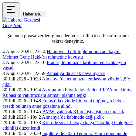
Haber ara...
Giriş Yap
Şu anda piyasa verileri güncelleniyor. Lütfen kısa bir süre sonra
tekrar deneyiniz.
4 August 2026 - 23:14
Hannover Türk toplumunun acı kaybı:
Mehmet Genç Hakk’ın rahmetine kavuştu
4 August 2026 - 23:10
Fransa, temmuzda tarihinin en sıcak ayını
yaşadı
3 August 2026 - 22:59
Almanya’da sıcak hava uyarısı
30 Juli 2026 - 19:33
Almanya’da temmuzda enflasyon yüzde 2,8’e
çıktı
30 Juli 2026 - 19:24
Avrupa’nın büyük liglerinden FIFA’nın “Dünya
Kupası’nı yatırımcılara satma“ planına tepki
29 Juli 2026 - 19:48
Fransa’da evinde biri yeni doğmuş 5 bebek
cesedi bulunan anne gözaltına alındı
29 Juli 2026 - 19:45
BMW, yaklaşık 8 bin kişiyi işten çıkaracak
29 Juli 2026 - 19:42
Almanya’da kabinede değişiklik
29 Juli 2026 - 19:33
Köln’de sıcak havaya karşı “Cooling Cologne”
etkinliği düzenlendi
28 Juli 2026 - 20:29
İngiltere’de 2025 Temmuz-Ekim döneminde