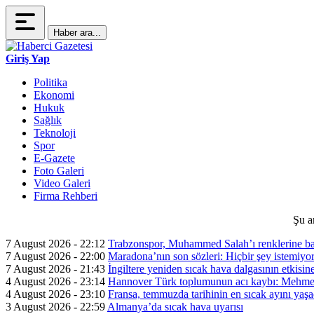
Haber ara...
Giriş Yap
Politika
Ekonomi
Hukuk
Sağlık
Teknoloji
Spor
E-Gazete
Foto Galeri
Video Galeri
Firma Rehberi
Şu a
7 August 2026 - 22:12
Trabzonspor, Muhammed Salah’ı renklerine ba
7 August 2026 - 22:00
Maradona’nın son sözleri: Hiçbir şey istemiyo
7 August 2026 - 21:43
İngiltere yeniden sıcak hava dalgasının etkisin
4 August 2026 - 23:14
Hannover Türk toplumunun acı kaybı: Mehme
4 August 2026 - 23:10
Fransa, temmuzda tarihinin en sıcak ayını yaşa
3 August 2026 - 22:59
Almanya’da sıcak hava uyarısı