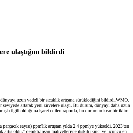
e ulaştığını bildirdi
dünyayı uzun vadeli bir sıcaklık artışına sürüklediğini bildirdi.WMO,
r seviyede artarak yeni zirvelere ulaştı. Bu durum, dünyayı daha uzun
rtışla ilgili olduğuna işaret edilen raporda, bu durumun kısır bir iklim
 parçacık sayısı) ppm'lik artıştan yılda 2,4 ppm'ye yükseldi. 2023'ten
ış oldu." denildi.İnsan faaliyetleriyle ilişkili ikinci ve üçüncü en