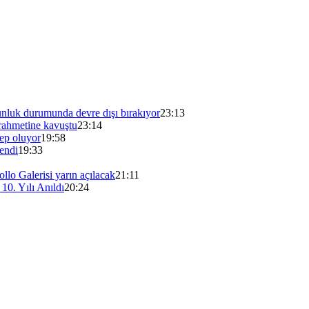
unluk durumunda devre dışı bırakıyor
23:13
ahmetine kavuştu
23:14
bep oluyor
19:58
endi
19:33
lo Galerisi yarın açılacak
21:11
0. Yılı Anıldı
20:24