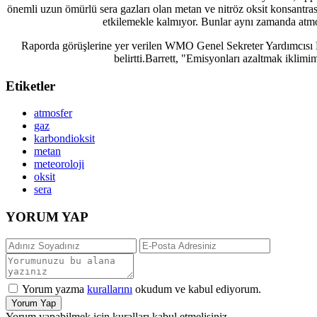
önemli uzun ömürlü sera gazları olan metan ve nitröz oksit konsantras
etkilemekle kalmıyor. Bunlar aynı zamanda atmos
Raporda görüşlerine yer verilen WMO Genel Sekreter Yardımcısı Ko Ba
belirtti.Barrett, "Emisyonları azaltmak iklim
Etiketler
atmosfer
gaz
karbondioksit
metan
meteoroloji
oksit
sera
YORUM YAP
Yorum yazma
kurallarını
okudum ve kabul ediyorum.
Yorum Yap
Yorum yapabilmek için kuralları kabul etmelisiniz.