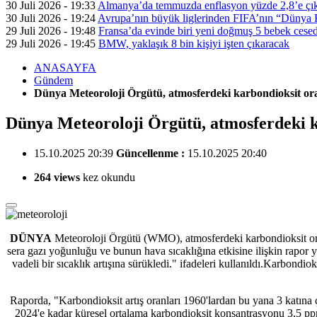
30 Juli 2026 - 19:33
Almanya’da temmuzda enflasyon yüzde 2,8’e çık
30 Juli 2026 - 19:24
Avrupa’nın büyük liglerinden FIFA’nın “Dünya Ku
29 Juli 2026 - 19:48
Fransa’da evinde biri yeni doğmuş 5 bebek cesed
29 Juli 2026 - 19:45
BMW, yaklaşık 8 bin kişiyi işten çıkaracak
ANASAYFA
Gündem
Dünya Meteoroloji Örgütü, atmosferdeki karbondioksit oranı
Dünya Meteoroloji Örgütü, atmosferdeki kar
15.10.2025 20:39
Güncellenme :
15.10.2025 20:40
264 views
kez okundu
DÜNYA
Meteoroloji Örgütü (WMO), atmosferdeki karbondioksit or
sera gazı yoğunluğu ve bunun hava sıcaklığına etkisine ilişkin rapor
vadeli bir sıcaklık artışına sürükledi." ifadeleri kullanıldı.Karbondio
Raporda, "Karbondioksit artış oranları 1960'lardan bu yana 3 katına ç
2024'e kadar küresel ortalama karbondioksit konsantrasyonu 3,5 ppm 