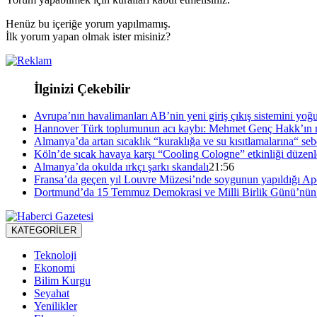
Henüz bu içeriğe yorum yapılmamış.
İlk yorum yapan olmak ister misiniz?
İlginizi Çekebilir
Avrupa’nın havalimanları AB’nin yeni giriş çıkış sistemini yoğ
Hannover Türk toplumunun acı kaybı: Mehmet Genç Hakk’ın r
Almanya’da artan sıcaklık “kuraklığa ve su kısıtlamalarına“ se
Köln’de sıcak havaya karşı “Cooling Cologne” etkinliği düzenl
Almanya’da okulda ırkçı şarkı skandalı
21:56
Fransa’da geçen yıl Louvre Müzesi’nde soygunun yapıldığı Apol
Dortmund’da 15 Temmuz Demokrasi ve Milli Birlik Günü’nün 1
KATEGORİLER
Teknoloji
Ekonomi
Bilim Kurgu
Seyahat
Yenilikler