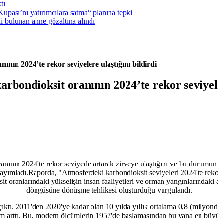
tı
pası’nı yatırımcılara satma“ planına tepki
i bulunan anne gözaltına alındı
nın 2024’te rekor seviyelere ulaştığını bildirdi
bondioksit oranının 2024’te rekor seviyeler
anının 2024'te
rekor seviyede artarak zirveye ulaştığını ve bu durumun 
 yayımladı.Raporda, "Atmosferdeki karbondioksit seviyeleri 2024'te reko
ksit oranlarındaki yükselişin insan faaliyetleri ve orman yangınlarındaki a
döngüsüne dönüşme tehlikesi oluşturduğu vurgulandı.
ıktı. 2011'den 2020'ye kadar olan 10 yılda yıllık ortalama 0,8 (milyonda
arttı. Bu, modern ölçümlerin 1957'de başlamasından bu yana en büyük art