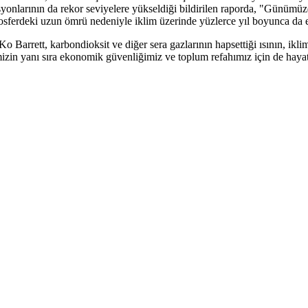
yonlarının da rekor seviyelere yükseldiği bildirilen raporda, "Günümüz
ferdeki uzun ömrü nedeniyle iklim üzerinde yüzlerce yıl boyunca da et
rrett, karbondioksit ve diğer sera gazlarının hapsettiği ısının, iklim o
imizin yanı sıra ekonomik güvenliğimiz ve toplum refahımız için de hay