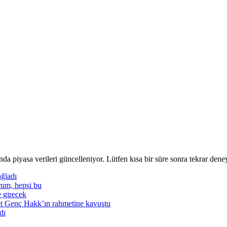
nda piyasa verileri güncelleniyor. Lütfen kısa bir süre sonra tekrar deney
ğladı
rum, hepsi bu
e girecek
t Genç Hakk’ın rahmetine kavuştu
dı