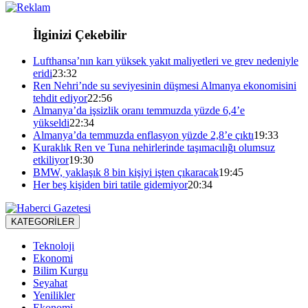
İlginizi Çekebilir
Lufthansa’nın karı yüksek yakıt maliyetleri ve grev nedeniyle
eridi
23:32
Ren Nehri’nde su seviyesinin düşmesi Almanya ekonomisini
tehdit ediyor
22:56
Almanya’da işsizlik oranı temmuzda yüzde 6,4’e
yükseldi
22:34
Almanya’da temmuzda enflasyon yüzde 2,8’e çıktı
19:33
Kuraklık Ren ve Tuna nehirlerinde taşımacılığı olumsuz
etkiliyor
19:30
BMW, yaklaşık 8 bin kişiyi işten çıkaracak
19:45
Her beş kişiden biri tatile gidemiyor
20:34
KATEGORİLER
Teknoloji
Ekonomi
Bilim Kurgu
Seyahat
Yenilikler
Ekonomi