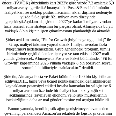
öncesi (FAVÖK) düzeltilmiş karı 2023'e göre yüzde 7,2 azalarak 5,9
milyar avroya geriledi.Almanya'daki Posta&Parsel bölümünün
faaliyet karı ise mektup postası hacminin tekrar düşmesi nedeniyle
yüzde 5,6 düşüşle 821 milyon avro düzeyinde
gerçekleşti.Açıklamada, şirketin 2027’ye kadar 1 milyar avrodan
fazla tasarruf etme stratejisinin bir parçası olarak Almanya'da bu yıl
yaklaşık 8 bin kişinin işten çıkarılmasının planlandığı da aktarıldı.
Şirket açıklamasında, “Fit for Growth (büyümeye uygunluk)” ile
Grup, maliyet tabanını yapısal olarak 1 milyar avrodan fazla
iyileştirmeyi hedeflemektedir. Grup genelindeki program, tüm iş
birimlerinde çeşitli önlemleri içeriyor ve tam etkisini 2027 mali
yılında gösterecek. Almanya'da Posta ve Paket bölümünde, “Fit for
Growth” kapsamında 2025 yılında yaklaşık 8 bin pozisyon sosyal
sorumluluk bilinciyle azaltılacaktır.” denildi.
Şirketin, Almanya Posta ve Paket bölümünde 190 bin kişi istihdam
ediliyor.DHL, tarife veya ticaret politikalarındaki değişikliklerden
kaynaklanan potansiyel etkileri hesaba katmadan bu yıl için ise 6
milyar avronun üzerinde bir faaliyet karı bekliyor.Şirket
açıklamasında, zayıflayan ekonomi ve lojistik müşterilerinin
isteksizliğinin daha az mal gönderilmesine yol açtığını bildirildi.
Bunun yanında, kendi lojistik ağını genişletmeye devam eden
çevrim içi perakendeci Amazon'un rekabeti de lojistik şirketlerinin