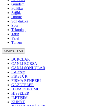
Gündem
Politika
Sağlık
Hukuk
Son dakika
Spor
Teknoloji
Tarih
Yerel
Turizm
KISAYOLLAR
BURÇLAR
CANLI BORSA
CANLI SONUÇLAR
E-Gazete
FİKSTÜR
FİRMA REHBERİ
GAZETELER
HAVA DURUMU
HİSSELER
İLETİŞİM
KÜNYE