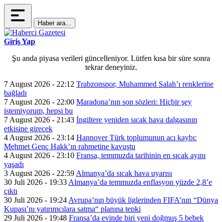
Haber ara...
Giriş Yap
Şu anda piyasa verileri güncelleniyor. Lütfen kısa bir süre sonra
tekrar deneyiniz.
7 August 2026 - 22:12
Trabzonspor, Muhammed Salah’ı renklerine
bağladı
7 August 2026 - 22:00
Maradona’nın son sözleri: Hiçbir şey
istemiyorum, hepsi bu
7 August 2026 - 21:43
İngiltere yeniden sıcak hava dalgasının
etkisine girecek
4 August 2026 - 23:14
Hannover Türk toplumunun acı kaybı:
Mehmet Genç Hakk’ın rahmetine kavuştu
4 August 2026 - 23:10
Fransa, temmuzda tarihinin en sıcak ayını
yaşadı
3 August 2026 - 22:59
Almanya’da sıcak hava uyarısı
30 Juli 2026 - 19:33
Almanya’da temmuzda enflasyon yüzde 2,8’e
çıktı
30 Juli 2026 - 19:24
Avrupa’nın büyük liglerinden FIFA’nın “Dünya
Kupası’nı yatırımcılara satma“ planına tepki
29 Juli 2026 - 19:48
Fransa’da evinde biri yeni doğmuş 5 bebek