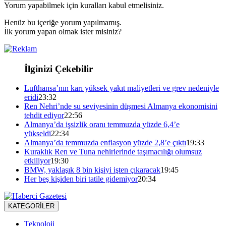
Yorum yapabilmek için kuralları kabul etmelisiniz.
Henüz bu içeriğe yorum yapılmamış.
İlk yorum yapan olmak ister misiniz?
İlginizi Çekebilir
Lufthansa’nın karı yüksek yakıt maliyetleri ve grev nedeniyle
eridi
23:32
Ren Nehri’nde su seviyesinin düşmesi Almanya ekonomisini
tehdit ediyor
22:56
Almanya’da işsizlik oranı temmuzda yüzde 6,4’e
yükseldi
22:34
Almanya’da temmuzda enflasyon yüzde 2,8’e çıktı
19:33
Kuraklık Ren ve Tuna nehirlerinde taşımacılığı olumsuz
etkiliyor
19:30
BMW, yaklaşık 8 bin kişiyi işten çıkaracak
19:45
Her beş kişiden biri tatile gidemiyor
20:34
KATEGORİLER
Teknoloji