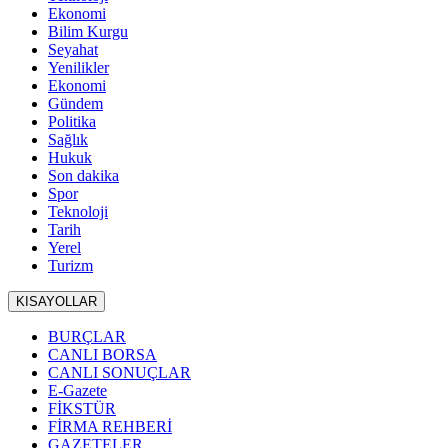
Ekonomi
Bilim Kurgu
Seyahat
Yenilikler
Ekonomi
Gündem
Politika
Sağlık
Hukuk
Son dakika
Spor
Teknoloji
Tarih
Yerel
Turizm
KISAYOLLAR
BURÇLAR
CANLI BORSA
CANLI SONUÇLAR
E-Gazete
FİKSTÜR
FİRMA REHBERİ
GAZETELER