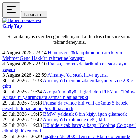
Haber ara...
Giriş Yap
Şu anda piyasa verileri güncelleniyor. Lütfen kısa bir süre sonra
tekrar deneyiniz.
4 August 2026 - 23:14
Hannover Türk toplumunun acı kaybı:
Mehmet Genç Hakk’ın rahmetine kavuştu
4 August 2026 - 23:10
Fransa, temmuzda tarihinin en sıcak ayını
yaşadı
3 August 2026 - 22:59
Almanya’da sıcak hava uyarısı
30 Juli 2026 - 19:33
Almanya’da temmuzda enflasyon yüzde 2,8’e
çıktı
30 Juli 2026 - 19:24
Avrupa’nın büyük liglerinden FIFA’nın “Dünya
Kupası’nı yatırımcılara satma“ planına tepki
29 Juli 2026 - 19:48
Fransa’da evinde biri yeni doğmuş 5 bebek
cesedi bulunan anne gözaltına alındı
29 Juli 2026 - 19:45
BMW, yaklaşık 8 bin kişiyi işten çıkaracak
29 Juli 2026 - 19:42
Almanya’da kabinede değişiklik
29 Juli 2026 - 19:33
Köln’de sıcak havaya karşı “Cooling Cologne”
etkinliği düzenlendi
28 Juli 2026 - 20:29
İngiltere’de 2025 Temmuz-Ekim döneminde