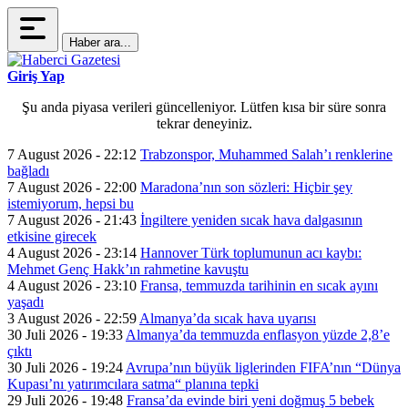
Haber ara...
Giriş Yap
Şu anda piyasa verileri güncelleniyor. Lütfen kısa bir süre sonra
tekrar deneyiniz.
7 August 2026 - 22:12
Trabzonspor, Muhammed Salah’ı renklerine
bağladı
7 August 2026 - 22:00
Maradona’nın son sözleri: Hiçbir şey
istemiyorum, hepsi bu
7 August 2026 - 21:43
İngiltere yeniden sıcak hava dalgasının
etkisine girecek
4 August 2026 - 23:14
Hannover Türk toplumunun acı kaybı:
Mehmet Genç Hakk’ın rahmetine kavuştu
4 August 2026 - 23:10
Fransa, temmuzda tarihinin en sıcak ayını
yaşadı
3 August 2026 - 22:59
Almanya’da sıcak hava uyarısı
30 Juli 2026 - 19:33
Almanya’da temmuzda enflasyon yüzde 2,8’e
çıktı
30 Juli 2026 - 19:24
Avrupa’nın büyük liglerinden FIFA’nın “Dünya
Kupası’nı yatırımcılara satma“ planına tepki
29 Juli 2026 - 19:48
Fransa’da evinde biri yeni doğmuş 5 bebek