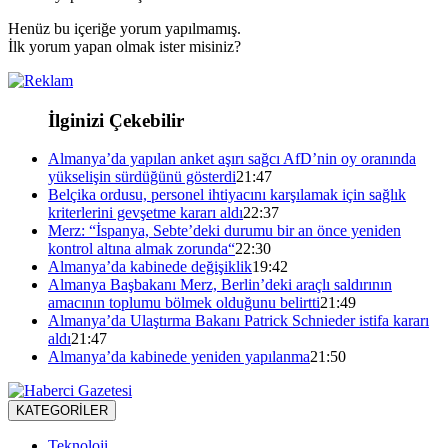
Henüz bu içeriğe yorum yapılmamış.
İlk yorum yapan olmak ister misiniz?
İlginizi Çekebilir
Almanya’da yapılan anket aşırı sağcı AfD’nin oy oranında
yükselişin sürdüğünü gösterdi
21:47
Belçika ordusu, personel ihtiyacını karşılamak için sağlık
kriterlerini gevşetme kararı aldı
22:37
Merz: “İspanya, Sebte’deki durumu bir an önce yeniden
kontrol altına almak zorunda“
22:30
Almanya’da kabinede değişiklik
19:42
Almanya Başbakanı Merz, Berlin’deki araçlı saldırının
amacının toplumu bölmek olduğunu belirtti
21:49
Almanya’da Ulaştırma Bakanı Patrick Schnieder istifa kararı
aldı
21:47
Almanya’da kabinede yeniden yapılanma
21:50
KATEGORİLER
Teknoloji