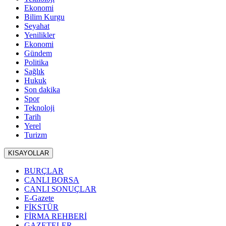
Ekonomi
Bilim Kurgu
Seyahat
Yenilikler
Ekonomi
Gündem
Politika
Sağlık
Hukuk
Son dakika
Spor
Teknoloji
Tarih
Yerel
Turizm
KISAYOLLAR
BURÇLAR
CANLI BORSA
CANLI SONUÇLAR
E-Gazete
FİKSTÜR
FİRMA REHBERİ
GAZETELER