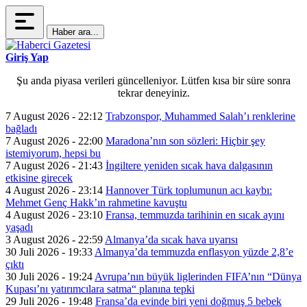
Haber ara...
Giriş Yap
Şu anda piyasa verileri güncelleniyor. Lütfen kısa bir süre sonra
tekrar deneyiniz.
7 August 2026 - 22:12
Trabzonspor, Muhammed Salah’ı renklerine
bağladı
7 August 2026 - 22:00
Maradona’nın son sözleri: Hiçbir şey
istemiyorum, hepsi bu
7 August 2026 - 21:43
İngiltere yeniden sıcak hava dalgasının
etkisine girecek
4 August 2026 - 23:14
Hannover Türk toplumunun acı kaybı:
Mehmet Genç Hakk’ın rahmetine kavuştu
4 August 2026 - 23:10
Fransa, temmuzda tarihinin en sıcak ayını
yaşadı
3 August 2026 - 22:59
Almanya’da sıcak hava uyarısı
30 Juli 2026 - 19:33
Almanya’da temmuzda enflasyon yüzde 2,8’e
çıktı
30 Juli 2026 - 19:24
Avrupa’nın büyük liglerinden FIFA’nın “Dünya
Kupası’nı yatırımcılara satma“ planına tepki
29 Juli 2026 - 19:48
Fransa’da evinde biri yeni doğmuş 5 bebek