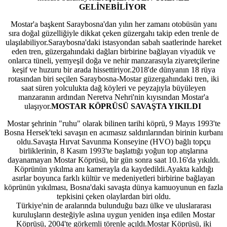
GELİNEBİLİYOR
Mostar'a başkent Saraybosna'dan yılın her zamanı otobüsün yanı
sıra doğal güzelliğiyle dikkat çeken güzergahı takip eden trenle de
ulaşılabiliyor.Saraybosna'daki istasyondan sabah saatlerinde hareket
eden tren, güzergahındaki dağları birbirine bağlayan viyadük ve
onlarca tüneli, yemyeşil doğa ve nehir manzarasıyla ziyaretçilerine
keşif ve huzuru bir arada hissettiriyor.2018'de dünyanın 18 rüya
rotasından biri seçilen Saraybosna-Mostar güzergahındaki tren, iki
saat süren yolculukta dağ köyleri ve peyzajıyla büyüleyen
manzaranın ardından Neretva Nehri'nin kıyısından Mostar'a
ulaşıyor.
MOSTAR KÖPRÜSÜ SAVAŞTA YIKILDI
Mostar şehrinin "ruhu" olarak bilinen tarihi köprü, 9 Mayıs 1993'te
Bosna Hersek'teki savaşın en acımasız saldırılarından birinin kurbanı
oldu.Savaşta Hırvat Savunma Konseyine (HVO) bağlı topçu
birliklerinin, 8 Kasım 1993'te başlattığı yoğun top atışlarına
dayanamayan Mostar Köprüsü, bir gün sonra saat 10.16'da yıkıldı.
Köprünün yıkılma anı kamerayla da kaydedildi.Ayakta kaldığı
asırlar boyunca farklı kültür ve medeniyetleri birbirine bağlayan
köprünün yıkılması, Bosna'daki savaşta dünya kamuoyunun en fazla
tepkisini çeken olaylardan biri oldu.
Türkiye'nin de aralarında bulunduğu bazı ülke ve uluslararası
kuruluşların desteğiyle aslına uygun yeniden inşa edilen Mostar
Köprüsü, 2004'te görkemli törenle açıldı.Mostar Köprüsü, iki