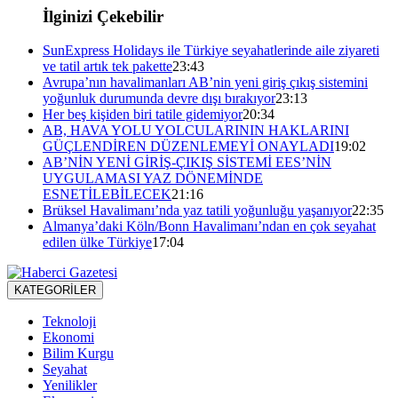
İlginizi Çekebilir
SunExpress Holidays ile Türkiye seyahatlerinde aile ziyareti
ve tatil artık tek pakette
23:43
Avrupa’nın havalimanları AB’nin yeni giriş çıkış sistemini
yoğunluk durumunda devre dışı bırakıyor
23:13
Her beş kişiden biri tatile gidemiyor
20:34
AB, HAVA YOLU YOLCULARININ HAKLARINI
GÜÇLENDİREN DÜZENLEMEYİ ONAYLADI
19:02
AB’NİN YENİ GİRİŞ-ÇIKIŞ SİSTEMİ EES’NİN
UYGULAMASI YAZ DÖNEMİNDE
ESNETİLEBİLECEK
21:16
Brüksel Havalimanı’nda yaz tatili yoğunluğu yaşanıyor
22:35
Almanya’daki Köln/Bonn Havalimanı’ndan en çok seyahat
edilen ülke Türkiye
17:04
KATEGORİLER
Teknoloji
Ekonomi
Bilim Kurgu
Seyahat
Yenilikler