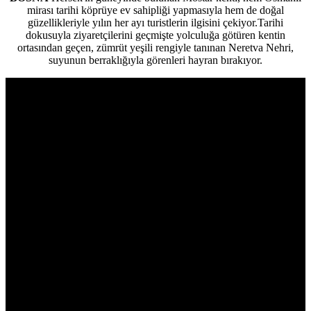
mirası tarihi köprüye ev sahipliği yapmasıyla hem de doğal
güzellikleriyle yılın her ayı turistlerin ilgisini çekiyor.Tarihi
dokusuyla ziyaretçilerini geçmişte yolculuğa götüren kentin
ortasından geçen, zümrüt yeşili rengiyle tanınan Neretva Nehri,
suyunun berraklığıyla görenleri hayran bırakıyor.