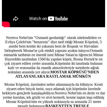
Neretva Nehri'nin "Osmanlı gerdanlığı" olarak nitelendirilen ve
Evliya Çelebi'nin "benzersiz" diye tarif ettiği Mostar Köprüsü, 5
asırdır hem kentin iki yakasını hem de Boşnak ve Hırvatları
birleştirerek Mostar'ın çok etnikli yapısını ayakta tutuyor.Osmanlı
mimarlık tarihinin en önemli ismi Mimar Sinan'ın öğrencisi Mimar
Hayreddin tarafından 1566'da yapılan köprü, Bosna Hersek'te en
çok ziyaret edilen yerler arasında.Köprünün iki tarafında bulunan
kafe ve restoranlar da otantik atmosferleriyle turistlerin uğrak
noktaları arasında yer alıyor.
MOSTAR KÖPRÜSÜ'NDEN
ATLAYANLARA RASTLAMAK MÜMKÜN
Mostar Köprüsü, üzerinden nehre atlanmasıyla da biliniyor. Kenti
ziyaret eden birçok turist, suya atlamak için köprünün üzerinde
bekleyen gençlerle karşılaşabiliyor.Neretva Nehri'nin en derin ve dar
yerine kurulan, tek gözlü ve sivri kemerli, kesme taştan inşa edilmiş
Mostar Köprüsü'nün en yüksek noktasıyla su arasında 21 metre
mesafe bulunuyor.
BAŞKENTTEN TRENLE