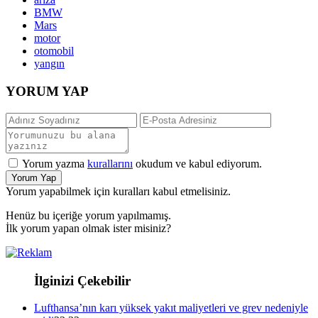
BMW
Mars
motor
otomobil
yangın
YORUM YAP
Yorum yazma
kurallarını
okudum ve kabul ediyorum.
Yorum Yap
Yorum yapabilmek için kuralları kabul etmelisiniz.
Henüz bu içeriğe yorum yapılmamış.
İlk yorum yapan olmak ister misiniz?
İlginizi Çekebilir
Lufthansa’nın karı yüksek yakıt maliyetleri ve grev nedeniyle