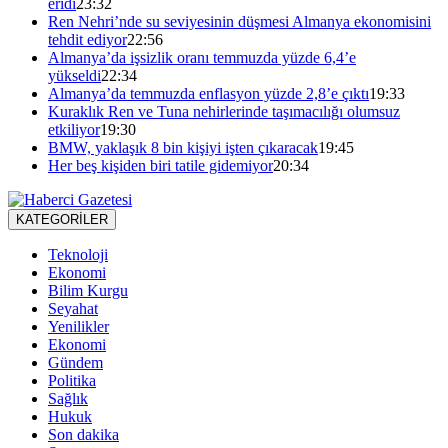
eridi
23:32
Ren Nehri’nde su seviyesinin düşmesi Almanya ekonomisini
tehdit ediyor
22:56
Almanya’da işsizlik oranı temmuzda yüzde 6,4’e
yükseldi
22:34
Almanya’da temmuzda enflasyon yüzde 2,8’e çıktı
19:33
Kuraklık Ren ve Tuna nehirlerinde taşımacılığı olumsuz
etkiliyor
19:30
BMW, yaklaşık 8 bin kişiyi işten çıkaracak
19:45
Her beş kişiden biri tatile gidemiyor
20:34
KATEGORİLER
Teknoloji
Ekonomi
Bilim Kurgu
Seyahat
Yenilikler
Ekonomi
Gündem
Politika
Sağlık
Hukuk
Son dakika