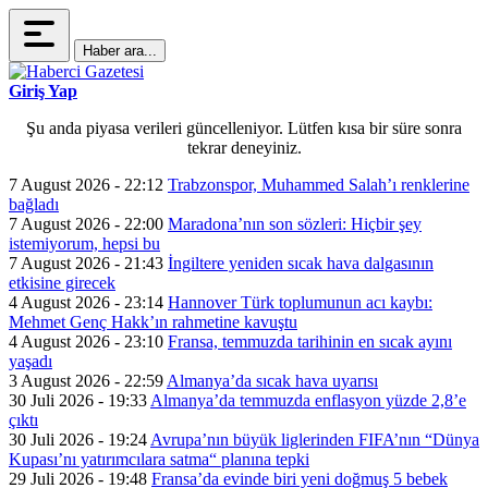
Haber ara...
Giriş Yap
Şu anda piyasa verileri güncelleniyor. Lütfen kısa bir süre sonra
tekrar deneyiniz.
7 August 2026 - 22:12
Trabzonspor, Muhammed Salah’ı renklerine
bağladı
7 August 2026 - 22:00
Maradona’nın son sözleri: Hiçbir şey
istemiyorum, hepsi bu
7 August 2026 - 21:43
İngiltere yeniden sıcak hava dalgasının
etkisine girecek
4 August 2026 - 23:14
Hannover Türk toplumunun acı kaybı:
Mehmet Genç Hakk’ın rahmetine kavuştu
4 August 2026 - 23:10
Fransa, temmuzda tarihinin en sıcak ayını
yaşadı
3 August 2026 - 22:59
Almanya’da sıcak hava uyarısı
30 Juli 2026 - 19:33
Almanya’da temmuzda enflasyon yüzde 2,8’e
çıktı
30 Juli 2026 - 19:24
Avrupa’nın büyük liglerinden FIFA’nın “Dünya
Kupası’nı yatırımcılara satma“ planına tepki
29 Juli 2026 - 19:48
Fransa’da evinde biri yeni doğmuş 5 bebek