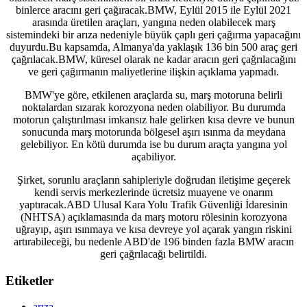
binlerce aracını geri çağıracak.BMW, Eylül 2015 ile Eylül 2021
arasında üretilen araçları, yangına neden olabilecek marş
sistemindeki bir arıza nedeniyle büyük çaplı geri çağırma yapacağını
duyurdu.Bu kapsamda, Almanya'da yaklaşık 136 bin 500 araç geri
çağrılacak.BMW, küresel olarak ne kadar aracın geri çağrılacağını
ve geri çağırmanın maliyetlerine ilişkin açıklama yapmadı.
BMW'ye göre, etkilenen araçlarda su, marş motoruna belirli
noktalardan sızarak korozyona neden olabiliyor. Bu durumda
motorun çalıştırılması imkansız hale gelirken kısa devre ve bunun
sonucunda marş motorunda bölgesel aşırı ısınma da meydana
gelebiliyor. En kötü durumda ise bu durum araçta yangına yol
açabiliyor.
Şirket, sorunlu araçların sahipleriyle doğrudan iletişime geçerek
kendi servis merkezlerinde ücretsiz muayene ve onarım
yaptıracak.ABD Ulusal Kara Yolu Trafik Güvenliği İdaresinin
(NHTSA) açıklamasında da marş motoru rölesinin korozyona
uğrayıp, aşırı ısınmaya ve kısa devreye yol açarak yangın riskini
artırabileceği, bu nedenle ABD'de 196 binden fazla BMW aracın
geri çağrılacağı belirtildi.
Etiketler
arıza