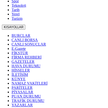
Spor
Teknoloji
Tarih
Yerel
Turizm
KISAYOLLAR
BURÇLAR
CANLI BORSA
CANLI SONUÇLAR
E-Gazete
FİKSTÜR
FİRMA REHBERİ
GAZETELER
HAVA DURUMU
HİSSELER
İLETİŞİM
KÜNYE
NAMAZ VAKİTLERİ
PARİTELER
PİYASALAR
PUAN DURUMU
TRAFİK DURUMU
YAZARLAR