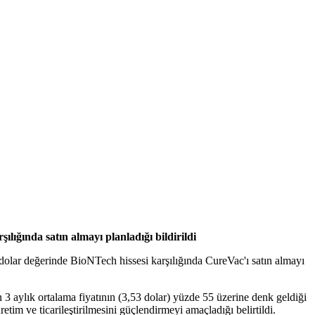
lığında satın almayı planladığı bildirildi
 dolar değerinde BioNTech hissesi karşılığında CureVac'ı satın almayı
 3 aylık ortalama fiyatının (3,53 dolar) yüzde 55 üzerine denk geldiği
 ve ticarileştirilmesini güçlendirmeyi amaçladığı belirtildi.