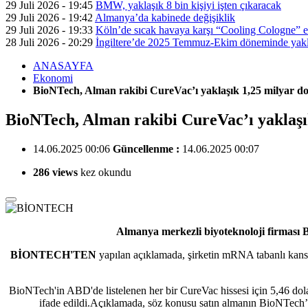
29 Juli 2026 - 19:45
BMW, yaklaşık 8 bin kişiyi işten çıkaracak
29 Juli 2026 - 19:42
Almanya’da kabinede değişiklik
29 Juli 2026 - 19:33
Köln’de sıcak havaya karşı “Cooling Cologne” et
28 Juli 2026 - 20:29
İngiltere’de 2025 Temmuz-Ekim döneminde yaklaş
ANASAYFA
Ekonomi
BioNTech, Alman rakibi CureVac’ı yaklaşık 1,25 milyar dol
BioNTech, Alman rakibi CureVac’ı yaklaşık
14.06.2025 00:06
Güncellenme :
14.06.2025 00:07
286 views
kez okundu
Almanya merkezli biyoteknoloji firması Bi
BİONTECH'TEN
yapılan açıklamada, şirketin mRNA tabanlı kanser
BioNTech'in ABD'de listelenen her bir CureVac hissesi için 5,46 dolar
ifade edildi.Açıklamada, söz konusu satın almanın BioNTech’i