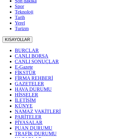
Son dakika
Spor
Teknoloji
Tarih
Yerel
Turizm
KISAYOLLAR
BURÇLAR
CANLI BORSA
CANLI SONUÇLAR
E-Gazete
FİKSTÜR
FİRMA REHBERİ
GAZETELER
HAVA DURUMU
HİSSELER
İLETİŞİM
KÜNYE
NAMAZ VAKİTLERİ
PARİTELER
PİYASALAR
PUAN DURUMU
TRAFİK DURUMU