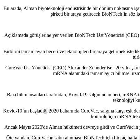
Bu arada, Alman biyoteknoloji endüstrisinde bir dönüm noktasına işaret
şirketi bir araya getirecek.BioNTech’in söz 
Açıklamada görüşlerine yer verilen BioNTech Üst Yöneticisi (CEO) ve
Birbirini tamamlayan beceri ve teknolojileri bir araya getirmek istedi
tür
CureVac Üst Yöneticisi (CEO) Alexander Zehnder ise "20 yılı aşkın bir
mRNA alanındaki tamamlayıcı bilimsel uzmanlığ
Bazı bilim insanları tarafından, Kovid-19 salgınından beri, mRNA te
teknolojiyi ku
Kovid-19’un başladığı 2020 baharında CureVac, salgına karşı eşit de
kontrolü için mRNA teknol
Ancak Mayıs 2020'de Alman hükümeti devreye girdi ve CureVac'ın yüz
Öte yandan, CureVac'ın satın alınması, BioNTech için birkaç hafta 