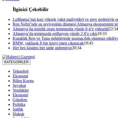
İlginizi Çekebilir
Lufthansa’nın karı yüksek yakıt maliyetleri ve grev nedeniyle er
Ren Nehri’nde su seviyesinin düşmesi Almanya ekonomisini teh
Almanya’da işsizlik oranı temmuzda yüzde 6,4’e yükseldi
22:3
Almanya’da temmuzda enflasyon yüzde 2,8’e çıktı
19:33
Kuraklık Ren ve Tuna nehirlerinde taşımacılığı olumsuz etkiliy
BMW, yaklaşık 8 bin kişiyi işten çıkaracak
19:45
Her beş kişiden biri tatile gidemiyor
20:34
KATEGORİLER
Teknoloji
Ekonomi
Bilim Kurgu
Seyahat
Yenilikler
Ekonomi
Gündem
Politika
Sağlık
Hukuk