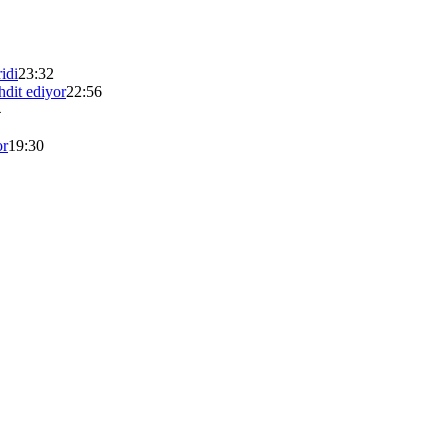
idi
23:32
dit ediyor
22:56
4
or
19:30