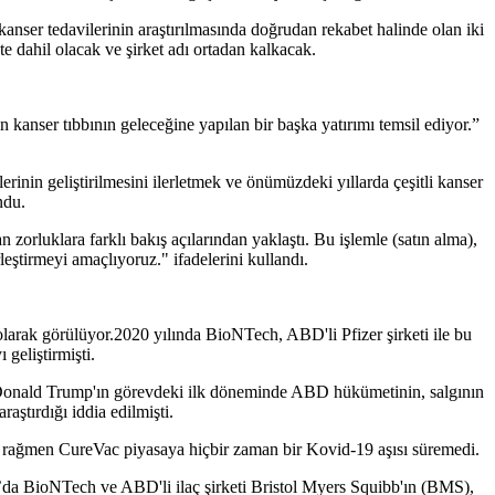
kanser tedavilerinin araştırılmasında doğrudan rekabet halinde olan iki
 dahil olacak ve şirket adı ortadan kalkacak.
anser tıbbının geleceğine yapılan bir başka yatırımı temsil ediyor.”
rinin geliştirilmesini ilerletmek ve önümüzdeki yıllarda çeşitli kanser
ndu.
zorluklara farklı bakış açılarından yaklaştı. Bu işlemle (satın alma),
leştirmeyi amaçlıyoruz." ifadelerini kullandı.
olarak görülüyor.2020 yılında BioNTech, ABD'li Pfizer şirketi ile bu
 geliştirmişti.
e, Donald Trump'ın görevdeki ilk döneminde ABD hükümetinin, salgının
aştırdığı iddia edilmişti.
e rağmen CureVac piyasaya hiçbir zaman bir Kovid-19 aşısı süremedi.
n’da BioNTech ve ABD'li ilaç şirketi Bristol Myers Squibb'ın (BMS),