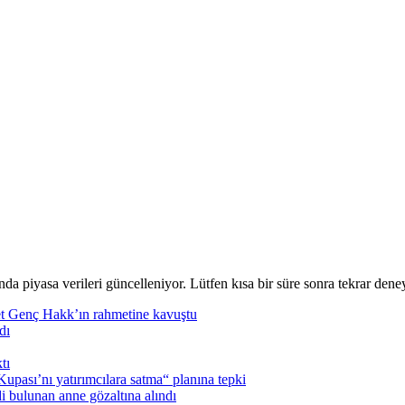
nda piyasa verileri güncelleniyor. Lütfen kısa bir süre sonra tekrar deney
t Genç Hakk’ın rahmetine kavuştu
dı
tı
pası’nı yatırımcılara satma“ planına tepki
i bulunan anne gözaltına alındı