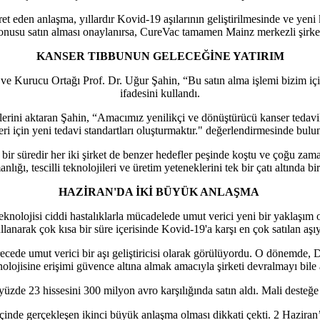
 eden anlaşma, yıllardır Kovid-19 aşılarının geliştirilmesinde ve yeni 
konusu satın alması onaylanırsa, CureVac tamamen Mainz merkezli şirkete
KANSER TIBBUNUN GELECEĞİNE YATIRIM
 Kurucu Ortağı Prof. Dr. Uğur Şahin, “Bu satın alma işlemi bizim için k
ifadesini kullandı.
klerini aktaran Şahin, “Amacımız yenilikçi ve dönüştürücü kanser tedavile
leri için yeni tedavi standartları oluşturmaktır." değerlendirmesinde bulu
 süredir her iki şirket de benzer hedefler peşinde koştu ve çoğu zaman 
ı, tescilli teknolojileri ve üretim yeteneklerini tek bir çatı altında bir
HAZİRAN'DA İKİ BÜYÜK ANLAŞMA
knolojisi ciddi hastalıklarla mücadelede umut verici yeni bir yaklaşım 
llanarak çok kısa bir süre içerisinde Kovid-19'a karşı en çok satılan aşıyı
recede umut verici bir aşı geliştiricisi olarak görülüyordu. O dönemd
ojisine erişimi güvence altına almak amacıyla şirketi devralmayı bile ar
de 23 hissesini 300 milyon avro karşılığında satın aldı. Mali desteğ
içinde gerçekleşen ikinci büyük anlaşma olması dikkati çekti. 2 Hazira