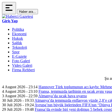
Haber ara...
Giriş Yap
Politika
Ekonomi
Hukuk
Sağlık
Teknoloji
Spor
E-Gazete
Foto Galeri
Video Galeri
Firma Rehberi
Şu a
4 August 2026 - 23:14
Hannover Türk toplumunun acı kaybı: Mehme
4 August 2026 - 23:10
Fransa, temmuzda tarihinin en sıcak ayını yaşa
3 August 2026 - 22:59
Almanya’da sıcak hava uyarısı
30 Juli 2026 - 19:33
Almanya’da temmuzda enflasyon yüzde 2,8’e çık
30 Juli 2026 - 19:24
Avrupa’nın büyük liglerinden FIFA’nın “Dünya Ku
29 Juli 2026 - 19:48
Fransa’da evinde biri yeni doğmuş 5 bebek cesed