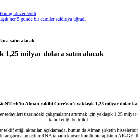
kinliği düzenlendi
ık her 5 günde bir camiler saldırıya uğradı
ara satın alacak
 1,25 milyar dolara satın alacak
oNTech’in Alman rakibi CureVac'ı yaklaşık 1,25 milyar dolar karşı
 tedavileri üzerindeki çalışmalarını artırmak için yaklaşık 1,25 milyar
kabul ettiği belirtildi.
 teklif ettiği aktarılan açıklamada, bunun da Alman şirketin hisselerinin
n araştırma amaçlı mRNA tabanlı kanser immünoterapisinin AR-GE, üretim