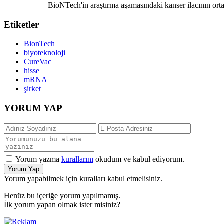
BioNTech'in araştırma aşamasındaki kanser ilacının ortak 
Etiketler
BionTech
biyoteknoloji
CureVac
hisse
mRNA
şirket
YORUM YAP
Yorum yazma
kurallarını
okudum ve kabul ediyorum.
Yorum Yap
Yorum yapabilmek için kuralları kabul etmelisiniz.
Henüz bu içeriğe yorum yapılmamış.
İlk yorum yapan olmak ister misiniz?